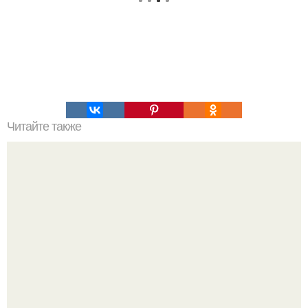
Читайте также
Дмитрий носов в 2004 году на олимпийских играх в
Афинах завоевал бронзовую медаль по дзюдо, выйдя
бороться на татами со сломанной рукой.