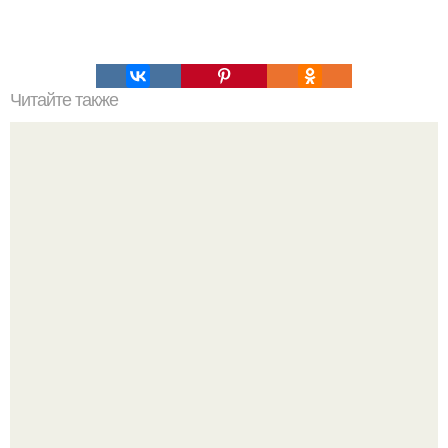
Читайте также
Непридуманные истории с крупицами огромной
доброты.