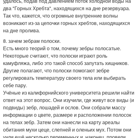
удалось, подав под давлением поток холодной воды на
два "Горных Хребта", находящихся на дне резервуара.
Так что, кажется, что огромные внутренние волны
возникают из-за цепочки горных хребтов, находящихся
на дне пролива.
8. зачем зебрам полоски.
Есть много теорий о том, почему зебры полосатые.
Некоторые считают, что полоски играют роль
камуфляжа, либо это такой способ запутать хищников.
Другие полагают, что полоски помогают зебре
регулировать температуру своего тела или выбирать
себе пару.
Учёные из калифорнийского университета решили найти
ответ на этот вопрос. Они изучили, где живут все виды (и
подвиды) зебр, лошадей и ослов. Они собрали массу
информации о цвете, размере и расположении полосок
на телах зебр. Затем они нанесли на карту ареалы
обитания мухи цеце, слепней и оленьих мух. Потом они
учли ещё несколько переменных и, наконец, провели