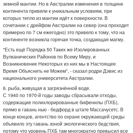
земной мантии. Но в Австралии изменения в толщине
континента привели к уникальным условиям, при
которых тепло из мантии идёт к поверхности. В
сочетании с дрейфом Австралии на север (она проходит
примерно по 7 см ежегодно) это привело к тому, что на
континенте возникла горячая точка, создающая магму.
"Есть ещё Порядка 50 Таких же Изолированных
Вулканических Районов по Всему Миру, и
Возникновение Некоторых из них мы в Настоящее
Время Объяснить не Можем", - сказал родри Дэвис из
национального университета Австралии.
6. рыба, живущая в загрязнённой воде.
С 1940 по 1970-й годы заводы сбрасывали отходы,
содержащие полихлорированные бифенилы (ПХБ),
прямо в гавань нью - бедфорд в штате Массачусетс. В
конце концов, агентство по охране окружающей среды
объявило эту гавань зоной экологического бедствия,
потому что уровень ПХБ там многократно превысил все