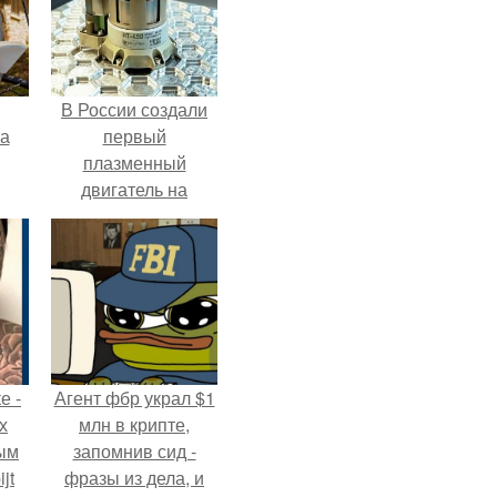
В России создали
га
первый
плазменный
двигатель на
криптоне.
е -
Агент фбр украл $1
х
млн в крипте,
ым
запомнив сид -
jt
фразы из дела, и