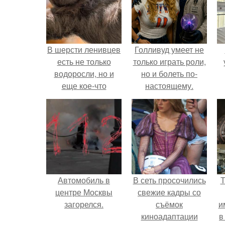
В шерсти ленивцев
Голливуд умеет не
есть не только
только играть роли,
водоросли, но и
но и болеть по-
еще кое-что
настоящему.
интересное.
Автомобиль в
В сеть просочились
Т
центре Москвы
свежие кадры со
загорелся.
съёмок
и
киноадаптации
в