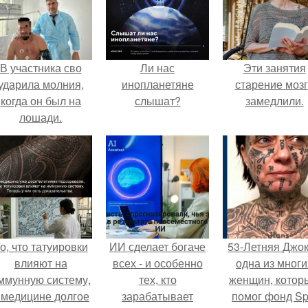
В участника сво
Ли нас
Эти занятия
ударила молния,
инопланетяне
старение моз
когда он был на
слышат?
замедлили.
лошади.
о, что татуировки
ИИ сделает богаче
53-Летняя Джок
влияют на
всех - и особенно
одна из многи
ммунную систему,
тех, кто
женщин, котор
 медицине долгое
зарабатывает
помог фонд Spi