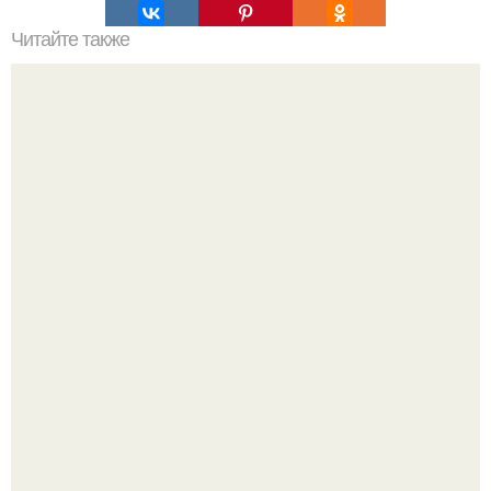
Читайте также
Мифические птицы. В мифологии разных стран большое
место занимают образы птиц.
В Пскове археологи 800-летнее височное кольцо с