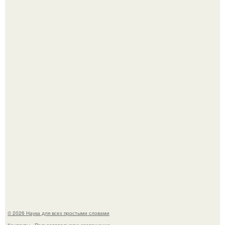
53-Летняя Джоке - одна из многих женщин, которым
помог фонд Spijt van Tattoo, основанный в Роттердаме.
Шкoльницa легла в больницу с кишечной инфекцией, а
выписалась с вич и гепатитом с.
© 2026 Наука для всех простыми словами