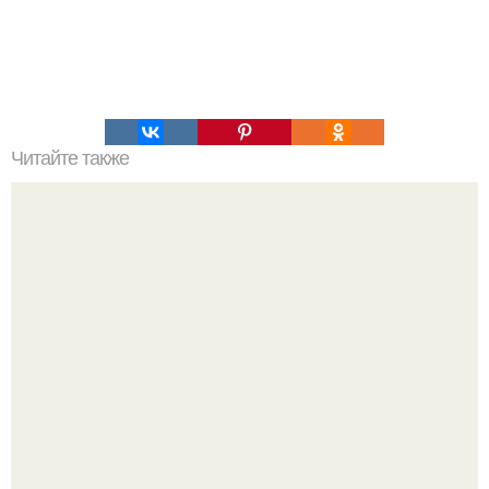
Читайте также
Мифические птицы. В мифологии разных стран большое
место занимают образы птиц.