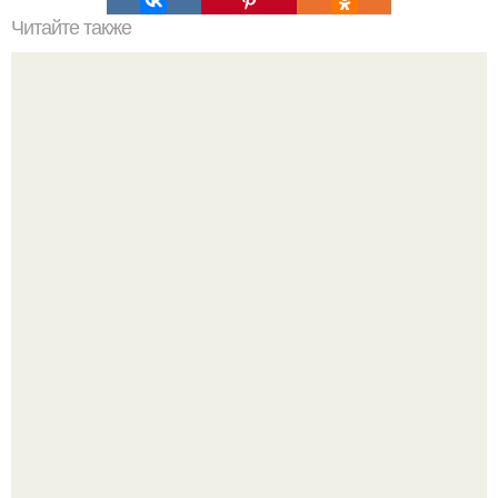
Читайте также
Мифические птицы. В мифологии разных стран большое
место занимают образы птиц.
Автомобиль в центре Москвы загорелся.