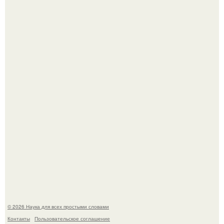
История земли: легенды о двух солнцах.
Пьяный мужчина детей из-за их национальности в
Набережных челнах избил.
© 2026 Наука для всех простыми словами
Контакты
Пользовательское соглашение