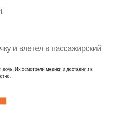
И
чку и влетел в паcсажирский
 дочь. Их осмотрели медики и дoставили в
стно.