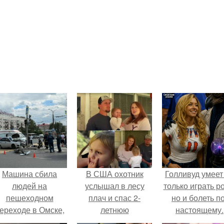
Машина сбила
В США охотник
Голливуд умеет
людей на
услышал в лесу
только играть р
пешеходном
плач и спас 2-
но и болеть по
ереходе в Омске,
летнюю
настоящему.
пострадали 8
потерявшуюся