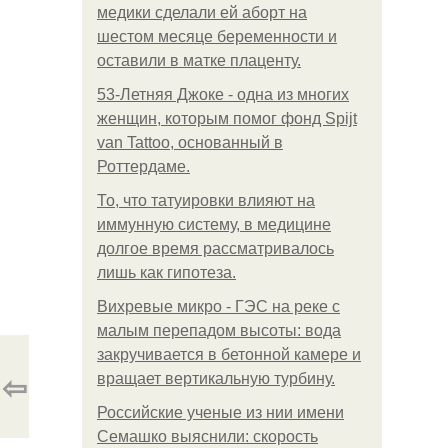
медики сделали ей аборт на
шестом месяце беременности и
оставили в матке плаценту.
53-Летняя Джоке - одна из многих
женщин, которым помог фонд Spijt
van Tattoo, основанный в
Роттердаме.
То, что татуировки влияют на
иммунную систему, в медицине
долгое время рассматривалось
лишь как гипотеза.
Вихревые микро - ГЭС на реке с
малым перепадом высоты: вода
закручивается в бетонной камере и
⇦
вращает вертикальную турбину.
Российские ученые из нии имени
Семашко выяснили: скорость