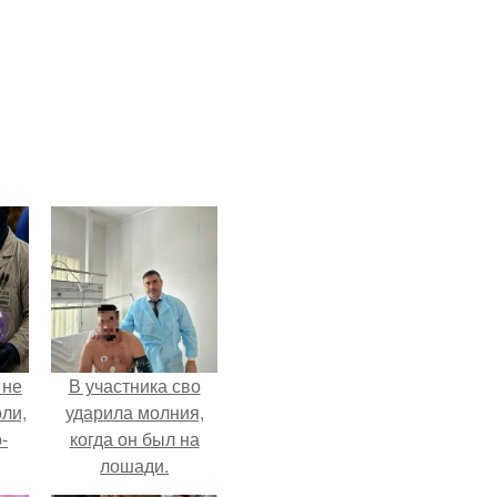
 не
В участника сво
оли,
ударила молния,
-
когда он был на
лошади.