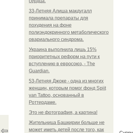
сердца.
33-Летняя Алиша макдугалл
принимала препараты для
похудения на фоне
полиэндокринного метаболического
овариального синдрома.
Украина выполнила лишь 15%
приоритетных реформ на пути к
вступлению в евросоюз, - The
Guardian.
53-Летняя Джоке - одна из многих
женщин, которым помог фонд Spijt
van Tattoo, основанный в
Роттердаме.
Это не фотография, а картина!
Жительница Башкирии больше не
⇦
может иметь детей после того, как
Супру