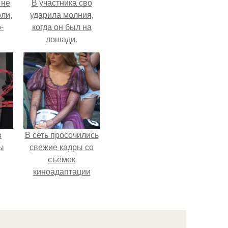
 не
В участника сво
оли,
ударила молния,
-
когда он был на
лошади.
в
В сеть просочились
ы
свежие кадры со
съёмок
киноадаптации
"Рапунцель", и всё
внимание
моментально
оказалось