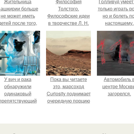
Жительница
Философия
Голливуд умеет
ашкирии больше
Толстого.
только играть р
не может иметь
Философские идеи
но и болеть по
детей после того,
в творчестве Л. Н.
настоящему.
ак медики сделали
Толстого.
й аборт на шестом
месяце
беременности и
оставили в матке
плаценту.
У вич и рака
Пока вы читаете
Автомобиль 
обнаружили
это, марсоход
центре Москв
одинаковый
Curiosity поднимает
загорелся.
препятствующий
очередную порцию
ечению механизм.
красной пыли. 6.