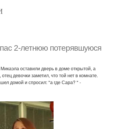
И
спас 2-летнюю потерявшуюся
и Микаэла оставили дверь в доме открытой, а
отец девочки заметил, что той нет в комнате.
ел домой и спросил: "а где Сара? " -