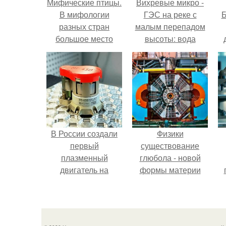
Мифические птицы.
Вихревые микро -
В мифологии
ГЭС на реке с
Б
разных стран
малым перепадом
большое место
высоты: вода
занимают образы
закручивается в
к
птиц.
бетонной камере и
е
вращает
вертикальную
турбину.
В России создали
Физики
первый
существование
плазменный
глюбола - новой
двигатель на
формы материи
криптоне.
подтвердили.
л