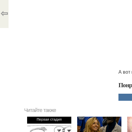
⇦
А вот
Понр
Читайте также