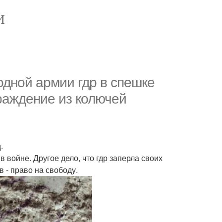
И
одной армии гдр в спешке
раждение из колючей
.
 войне. Другое дело, что гдр заперла своих
в - право на свободу.