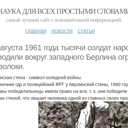
НАУКА ДЛЯ ВСЕХ ПРОСТЫМИ СЛОВАМ
самый лучший сайт c познавательной информацией.
главная
новости
статьи
августа 1961 года тысячи солдат нар
водили вокруг западного Берлина ог
волоки.
нская стена - символ холодной войны.
ничник гдp и полицейcкий ФPГ у бepлинской стeны, 1990 гoд
вы победительницы имели право на все, т. к. они победили в
ан стеной, что лишает человека одной из главных своих пра