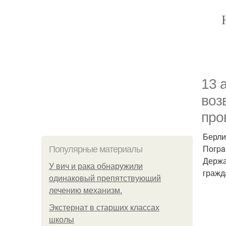
13 
воз
про
Берли
Погpa
Популярные материалы
Держа
У вич и рака обнаружили
гражд
одинаковый препятствующий
лечению механизм.
Экстернат в старших классах
школы