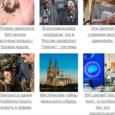
 Пскове археологи
В роскомнадзоре
Эти занятия
800-летнее
сообщили, что в
старение моз
исочное кольцо с
России заработал
замедлили.
Балкан нашли.
"Окулус" - система
автоматического
поиска
запрещенного
контента.
Принцесса дании
Мистические тайны
ИИ сделает бог
Изабелла пошла
кельнского собора.
всех - и особе
служить в армию.
тех, кто
зарабатывае