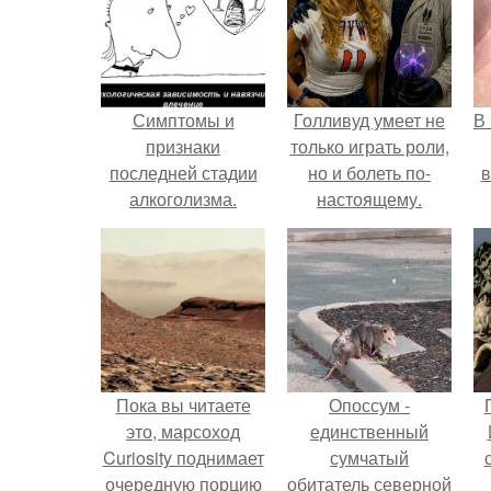
Симптомы и
Голливуд умеет не
В
признаки
только играть роли,
последней стадии
но и болеть по-
в
алкоголизма.
настоящему.
Каковы симптомы
разных стадий
алкоголизма
Пока вы читаете
Опоссум -
это, марсоход
единственный
Curiosity поднимает
сумчатый
очередную порцию
обитатель северной