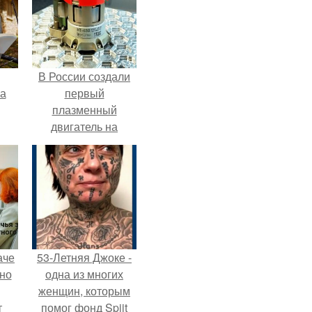
В России создали
га
первый
плазменный
двигатель на
криптоне.
аче
53-Летняя Джоке -
нно
одна из многих
женщин, которым
т
помог фонд Spijt