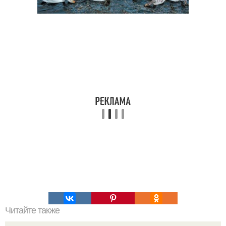
Читайте также