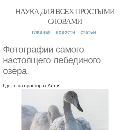
НАУКА ДЛЯ ВСЕХ ПРОСТЫМИ
СЛОВАМИ
главная
новости
статьи
Фотографии самого
настоящего лебединого
озера.
Где-то на просторах Алтая