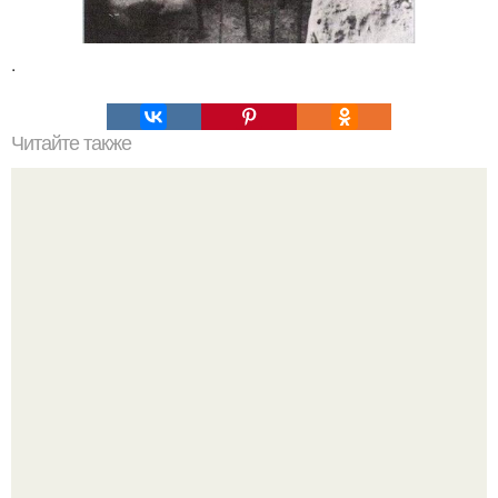
.
Читайте также
Мифические птицы. В мифологии разных стран большое
место занимают образы птиц.