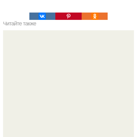
Читайте также
Это невероятное фото было сделано в чернобыле 24
апреля 1997 года.