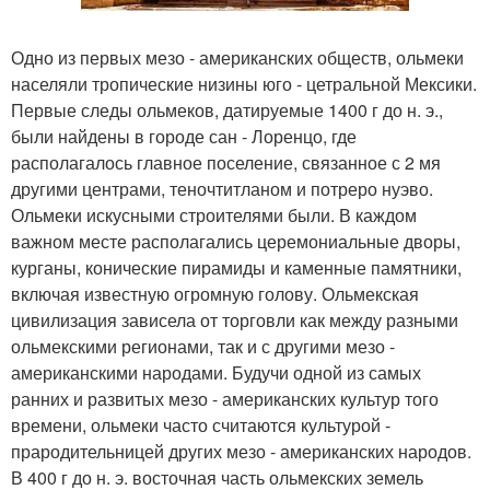
Одно из первых мезо - американских обществ, ольмеки
населяли тропические низины юго - цетральной Мексики.
Первые следы ольмеков, датируемые 1400 г до н. э.,
были найдены в городе сан - Лоренцо, где
располагалось главное поселение, связанное с 2 мя
другими центрами, теночтитланом и потреро нуэво.
Ольмеки искусными строителями были. В каждом
важном месте располагались церемониальные дворы,
курганы, конические пирамиды и каменные памятники,
включая известную огромную голову. Ольмекская
цивилизация зависела от торговли как между разными
ольмекскими регионами, так и с другими мезо -
американскими народами. Будучи одной из самых
ранних и развитых мезо - американских культур того
времени, ольмеки часто считаются культурой -
прародительницей других мезо - американских народов.
В 400 г до н. э. восточная часть ольмекских земель