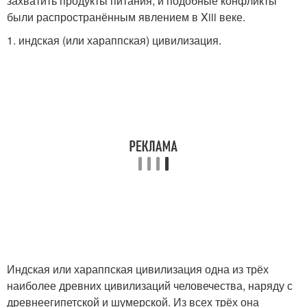
захватить продукты питания, и подобные конфликты
были распространённым явлением в Xiii веке.
1. индская (или хараппская) цивилизация.
Индская или хараппская цивилизация одна из трёх
наиболее древних цивилизаций человечества, наряду с
древнеегипетской и шумерской. Из всех трёх она