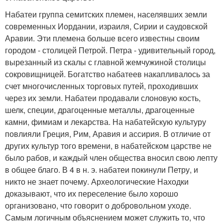
Набатеи группа семитских племен, населявших земли
современных Иордании, израиля, Сирии и саудовской
Аравии. Эти племена больше всего известны своим
городом - столицей Петрой. Петра - удивительный город,
вырезанный из скалы с главной жемчужиной столицы
сокровищницей. Богатство набатеев накапливалось за
счет многочисленных торговых путей, проходивших
через их земли. Набатеи продавали слоновую кость,
шелк, специи, драгоценные металлы, драгоценные
камни, фимиам и лекарства. На набатейскую культуру
повлияли Греция, Рим, Аравия и ассирия. В отличие от
других культур того времени, в набатейском царстве не
было рабов, и каждый член общества вносил свою лепту
в общее благо. В 4 в н. э. набатеи покинули Петру, и
никто не знает почему. Археологические Находки
доказывают, что их переселение было хорошо
организовано, что говорит о добровольном уходе.
Самым логичным объяснением может служить то, что