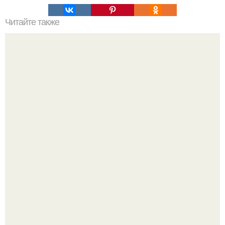
Читайте также
Зверства ЧЕЧЕНЦЕВ. Зверства чеченских боевиков во
время первой чеченской.
Машина сбила людей на пешеходном переходе в Омске,