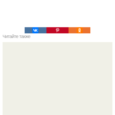
Читайте также
Солнце, которое снимал турецкий астрофотограф танк
тезель в течении года в одно и тоже время с одного
места называется Аналe?