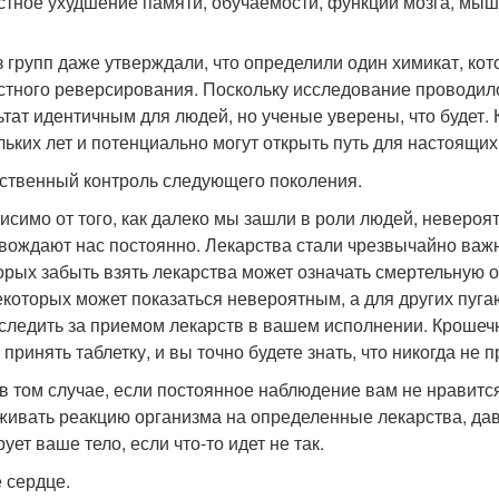
стное ухудшение памяти, обучаемости, функций мозга, мыш
з групп даже утверждали, что определили один химикат, ко
стного реверсирования. Поскольку исследование проводило
ьтат идентичным для людей, но ученые уверены, что будет.
льких лет и потенциально могут открыть путь для настоящих
ственный контроль следующего поколения.
исимо от того, как далеко мы зашли в роли людей, невероя
вождают нас постоянно. Лекарства стали чрезвычайно важн
орых забыть взять лекарства может означать смертельную о
екоторых может показаться невероятным, а для других пуга
 следить за приемом лекарств в вашем исполнении. Крошечн
принять таблетку, и вы точно будете знать, что никогда не п
в том случае, если постоянное наблюдение вам не нравится
живать реакцию организма на определенные лекарства, дав
ует ваше тело, если что-то идет не так.
 сердце.