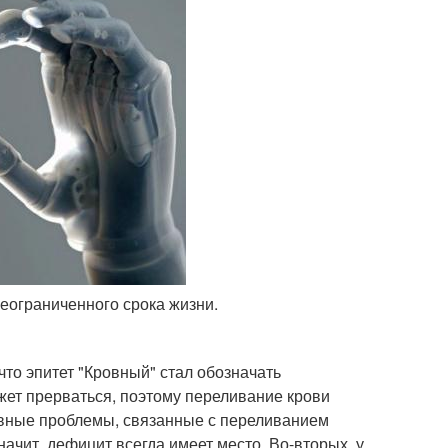
неограниченного срока жизни.
то эпитет "Кровный" стал обозначать
жет прерваться, поэтому переливание крови
овные проблемы, связанные с переливанием
ачит, дефицит всегда имеет место. Во-вторых, у