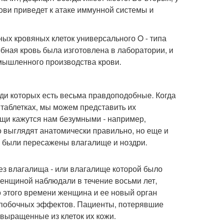
ови приведет к атаке иммунной системы и
ых кровяных клеток универсального O - типа
ная кровь была изготовлена в лаборатории, и
омышленного производства крови.
еди которых есть весьма правдоподобные. Когда
таблетках, мы можем представить их
ещи кажутся нам безумными - например,
о выглядят анатомически правильно, но еще и
о были пересажены влагалище и ноздри.
ез влагалища - или влагалище которой было
енщиной наблюдали в течение восьми лет,
о этого времени женщина и ее новый орган
 побочных эффектов. Пациенты, потерявшие
 выращенные из клеток их кожи.