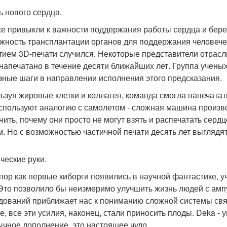
ь нового сердца.
е привыкли к важности поддержания работы сердца и береж
жность трансплантации органов для поддержания человече
тием 3D-печати случился. Некоторые представители отрасл
 напечатано в течение десяти ближайших лет. Группа учены
зные шаги в направлении исполнения этого предсказания.
ьзуя жировые клетки и коллаген, команда смогла напечатат
спользуют аналогию с самолетом - сложная машина производ
нить, почему они просто не могут взять и распечатать сердц
м. Но с возможностью частичной печати десять лет выглядя
ческие руки.
 пор как первые киборги появились в научной фантастике, 
 Это позволило бы неизмеримо улучшить жизнь людей с ам
дований приближает нас к пониманию сложной системы св
е, все эти усилия, наконец, стали приносить плоды. Deka -
ычное дополнение, это настоящее чудо.