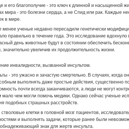
е и его благополучие - это ключ к длинной и насыщенной ж
ах мира - это болезни сердца, а не Спид или рак. Каждые н
ек в мире.
е менее ученые недавно пересадили генетически модифици
ало правильно в течение года. Это исследование вдохнуло 
асный день животные будут в состоянии обеспечить бескон
, значительно увеличив их продолжительность жизни.
ние инвалидности, вызванной инсультом.
ьты - это ужасно и зачастую смертельно. В случаях, когда о
собным выполнять даже простые действия, существенно пов
омность почти всегда заканчиваются, а люди не могут конт
 мало чем могли помочь медики. Однако сейчас ученые ис
ия подобных страшных расстройств.
 стволовые клетки в головной мозг пациентов, исследовате
ностями и выполнять задачи, которые ранее были невозмо
 обнадеживающий знак для жертв инсульта.