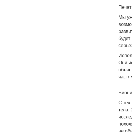
Печат
Мы уж
возмо
разви
будет
серье
Испол
Они и
объяс
частя
Биони
С тех
тела.
иссле
похож
не об