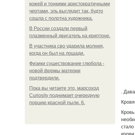
кожей и тонкими аристократичными
чертами, эль выглядит так, будто
сошла с полотна художника.
В России создали первый
плазменный двигатель на криптоне.
В участника сво ударила молния,
когда он был на лошади.
Физики существование глюбола -
новой формы материи
подтвердили.
Пока вы читаете это, марсоход
. Дав
Curiosity поднимает очередную
Кровя
порцию красной пыли. 6.
Кровь
необх
стало
крови