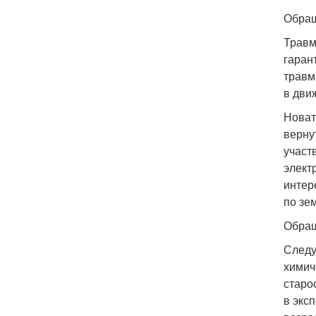
Обращ
Травм
гаран
травм
в дви
Новат
верну
участ
элект
интер
по зе
Обращ
Следу
химич
старо
в экс