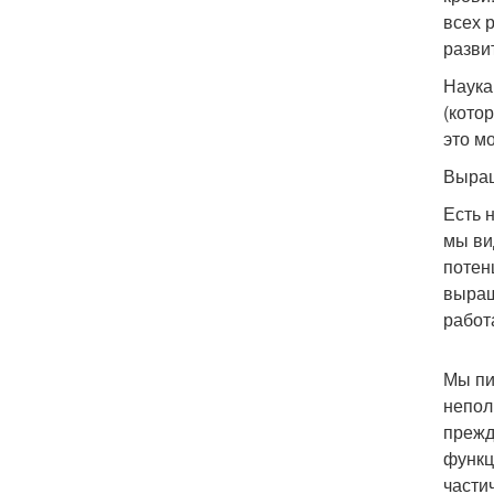
всех 
разви
Наука
(кото
это м
Выращ
Есть 
мы ви
потен
выращ
работ
Мы пи
непол
прежд
функц
части