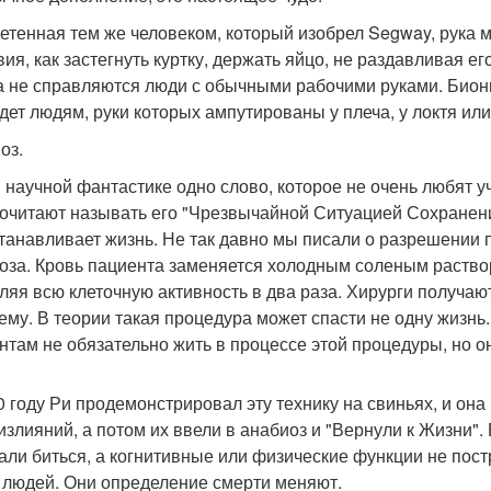
етенная тем же человеком, который изобрел Segway, рука 
вия, как застегнуть куртку, держать яйцо, не раздавливая ег
а не справляются люди с обычными рабочими руками. Бионич
дет людям, руки которых ампутированы у плеча, у локтя или 
оз.
в научной фантастике одно слово, которое не очень любят 
очитают называть его "Чрезвычайной Ситуацией Сохранения
танавливает жизнь. Не так давно мы писали о разрешении
оза. Кровь пациента заменяется холодным соленым раство
ляя всю клеточную активность в два раза. Хирурги получаю
ему. В теории такая процедура может спасти не одну жизнь.
нтам не обязательно жить в процессе этой процедуры, но он
0 году Ри продемонстрировал эту технику на свиньях, и он
излияний, а потом их ввели в анабиоз и "Вернули к Жизни".
али биться, а когнитивные или физические функции не пос
 людей. Они определение смерти меняют.