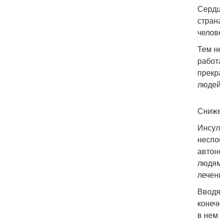
Сердц
стран
челов
Тем н
работ
прекр
людей
Сниже
Инсул
неспо
автон
людям
лечен
Вводя
конеч
в нем