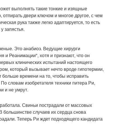
может выполнять такие тонкие и изящные
о, отпирать двери ключом и многое другое, с чем
еская рука также легко адаптируется, то есть
у запястья.
ученые. Это анабиоз. Ведущие хирурги
 и Реанимации", хотя и признают, что он
 первых клинических испытаний настоящего
ром, который вызывает нечто вроде гипотермии,
т больше времени на то, чтобы исправить
 По словам изобретателя техники питера Ри,
и и не умрут.
а работала. Свиньи пострадали от массовых
 В большинстве случаев их сердца снова
традали. Теперь Ри ждет подходящего кандидата