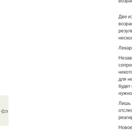
возра
Две и
возра
резул
неско
Лекар
Незав
сопро
некот
для н
будет
нужно 
Лишь 
⇦
отсле
реагир
Новое