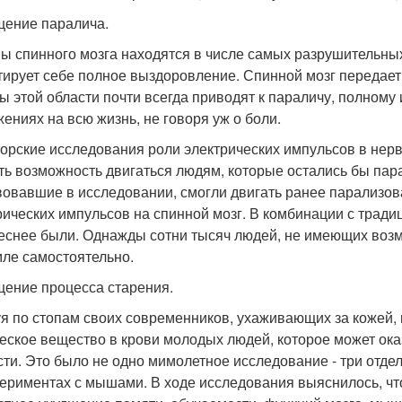
ение паралича.
ы спинного мозга находятся в числе самых разрушительны
тирует себе полное выздоровление. Спинной мозг передает
ы этой области почти всегда приводят к параличу, полном
жениях на всю жизнь, не говоря уж о боли.
орские исследования роли электрических импульсов в нер
ть возможность двигаться людям, которые остались бы па
вовавшие в исследовании, смогли двигать ранее парализо
рических импульсов на спинной мозг. В комбинации с трад
еснее были. Однажды сотни тысяч людей, не имеющих возмо
мле самостоятельно.
ение процесса старения.
я по стопам своих современников, ухаживающих за кожей,
еское вещество в крови молодых людей, которое может ока
сти. Это было не одно мимолетное исследование - три отд
периментах с мышами. В ходе исследования выяснилось, ч