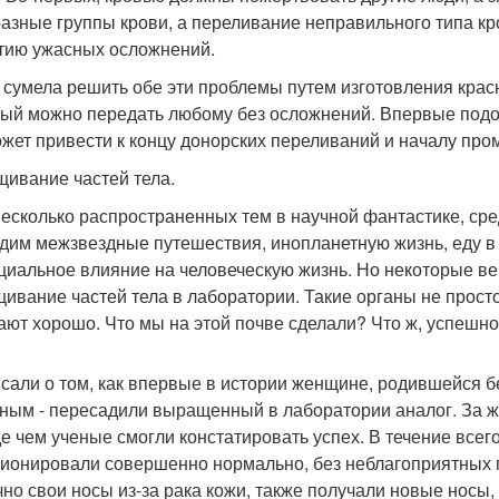
разные группы крови, а переливание неправильного типа кр
тию ужасных осложнений.
 сумела решить обе эти проблемы путем изготовления красн
рый можно передать любому без осложнений. Впервые подоб
ожет привести к концу донорских переливаний и началу пр
ивание частей тела.
несколько распространенных тем в научной фантастике, ср
дим межзвездные путешествия, инопланетную жизнь, еду в 
циальное влияние на человеческую жизнь. Но некоторые в
ивание частей тела в лаборатории. Такие органы не прост
ают хорошо. Что мы на этой почве сделали? Что ж, успешн
сали о том, как впервые в истории женщине, родившейся б
ным - пересадили выращенный в лаборатории аналог. За ж
е чем ученые смогли констатировать успех. В течение всег
ионировали совершенно нормально, без неблагоприятных
чно свои носы из-за рака кожи, также получали новые носы,