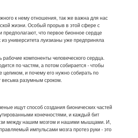
ного к нему отношения, так же важна для нас
ской жизни. Особый прорыв в этой сфере с
и предполагают, что первое бионное сердце
х из университета луизианы уже предприняла
ь рабочие компоненты человеческого сердца.
ится по частям, а потом собирается - чтобы
е целиком, и почему его нужно собирать по
т весьма разумным сроком.
ученые ищут способ создания бионических частей
путированными конечностями, и каждый бит
язи между нашим мозгом и нашими мышцами. И,
 управляемый импульсами мозга протез руки - это