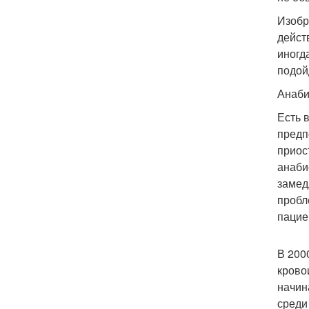
Изобр
дейст
иногд
подой
Анаби
Есть 
предп
приос
анаби
замед
пробл
пацие
В 200
крово
начин
среди