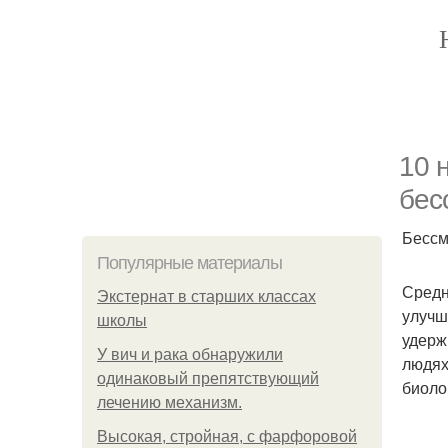
10 
бес
Бессм
Популярные материалы
Средн
Экстернат в старших классах
улучш
школы
удерж
У вич и рака обнаружили
людях
одинаковый препятствующий
биоло
лечению механизм.
Высокая, стройная, с фарфоровой