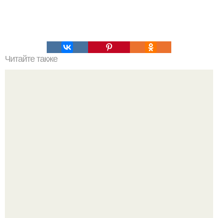
Читайте также
Яндекс научил Алису анонсировать треки, включать
непохожую музыку и это далеко не все.