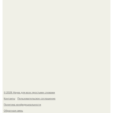
Автомобиль в центре Москвы загорелся.
Mуж жену в Москве из-за ревности зарезал.
© 2026 Наука для всех простыми словами
Контакты
Пользовательское соглашение
Политика конфидециальности
Обратная связь