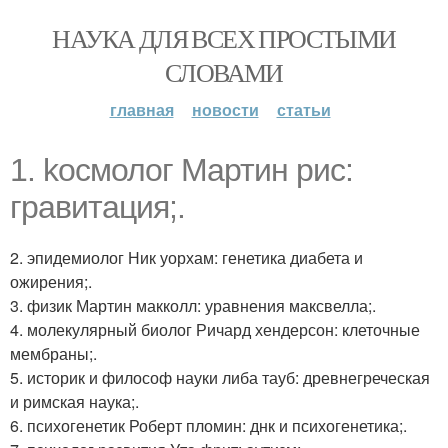
НАУКА ДЛЯ ВСЕХ ПРОСТЫМИ
СЛОВАМИ
главная
новости
статьи
1. kocмолог Мартин рис:
гpавитация;.
2. эпидемиолог Ник уорхам: генетика диабета и
ожирения;.
3. физик Мартин макколл: уравнения максвелла;.
4. молекулярный биолог Ричард хендерсон: клеточные
мембраны;.
5. историк и философ науки либа тауб: древнегреческая
и римская наука;.
6. психогенетик Роберт пломин: днк и психогенетика;.