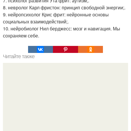
7. психолог развития Ута фрит: аутизм;.
8. невролог Карл фристон: принцип свободной энергии;.
9. нейропсихолог Крис фрит: нейронные основы
социальных взаимодействий;.
10. нейробиолог Нил берджесс: мозг и навигация. Мы
сохраняем себе.
Читайте также
Философия Толстого. Философские идеи в творчестве Л.
Н. Толстого.