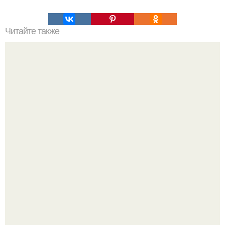
Читайте также
Климатическое оружие ХААРП. Принципы работы
ХААРП.