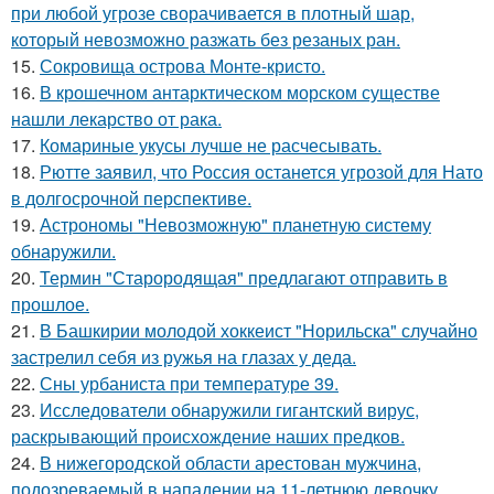
при любой угрозе сворачивается в плотный шар,
который невозможно разжать без резаных ран.
15.
Сокровища острова Монте-кристо.
16.
В крошечном антарктическом морском существе
нашли лекарство от рака.
17.
Комариные укусы лучше не расчесывать.
18.
Рютте заявил, что Россия останется угрозой для Нато
в долгосрочной перспективе.
19.
Астрономы "Невозможную" планетную систему
обнаружили.
20.
Термин "Старородящая" предлагают отправить в
прошлое.
21.
В Башкирии молодой хоккеист "Норильска" случайно
застрелил себя из ружья на глазах у деда.
22.
Сны урбаниста при температуре 39.
23.
Исследователи обнаружили гигантский вирус,
раскрывающий происхождение наших предков.
24.
В нижегородской области арестован мужчина,
подозреваемый в нападении на 11-летнюю девочку.