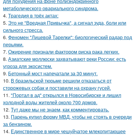
для похудения на фоне полиэндокринного
метаболического овариального синдрома.
4.
Трагедия в трёх актах:
5.
Это не "Вредная Привычка", а сигнал зуда, боли или
сильного стресса.
6.
Феномен "Лицевой Тарелки": биологический радар под
перьями.
7.
Ожирение признали фактором риска рака легких.
8.
Азиатские моллюски захватывают реки России: есть
угроза для экосистем.
9.
Бетонный мост напечатали за 30 минут.
10.
В бразильской тюрьме решили отказаться от
сторожевых собак и поставили на охрану гусей.
11.
"Портал в ад" открылся в Новосибирске и лишил
холодной воды жителей около 700 домов.
12.
Тут даже мы не знаем, как комментировать.
13.
Парень купил форму МВД, чтобы не стоять в очереди
за бензином.
14.
Единственное в мире чешуйчатое млекопитающее