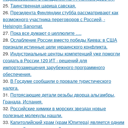
25.
Таинственная царица савская.
26.
Президента Финляндии стубба рассматривают как
возможного участника переговоров с Россией, -
Helsingin Sanomat.
27.
Пока все думают о целлюлите ….
28.
Ослабление России вместо победы Киева: в США
признали истинные цели украинского конфликта.
29.
Индустриальные центры компетенций уже помогли
создать в России 120 ИТ - решений для
импортозамещения зарубежного программного
обеспечения.
30.
В Госдуме сообщили о провале туристического
налога.
31.
Потрясающие детали резьбы дворца альгамбры,
Гранада, Испания.
32.
Российские химики в морских звездах новые
полезные молекулы нашли.
33.
Капитолийский храм (храм Юпитера) является одним