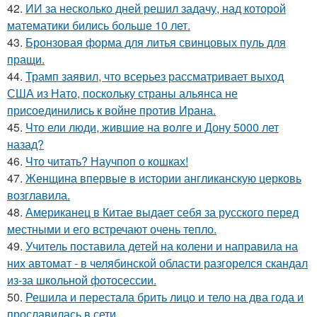
42.
ИИ за несколько дней решил задачу, над которой
математики бились больше 10 лет.
43.
Бронзовая форма для литья свинцовых пуль для
пращи.
44.
Трамп заявил, что всерьез рассматривает выход
США из Нато, поскольку страны альянса не
присоединились к войне против Ирана.
45.
Что ели люди, жившие на волге и Дону 5000 лет
назад?
46.
Что читать? Научпоп о кошках!
47.
Женщина впервые в истории англиканскую церковь
возглавила.
48.
Американец в Китае выдает себя за русского перед
местными и его встречают очень тепло.
49.
Учитель поставила детей на колени и направила на
них автомат - в челябинской области разгорелся скандал
из-за школьной фотосессии.
50.
Решила и перестала брить лицо и тело на два года и
прославилась в сети.