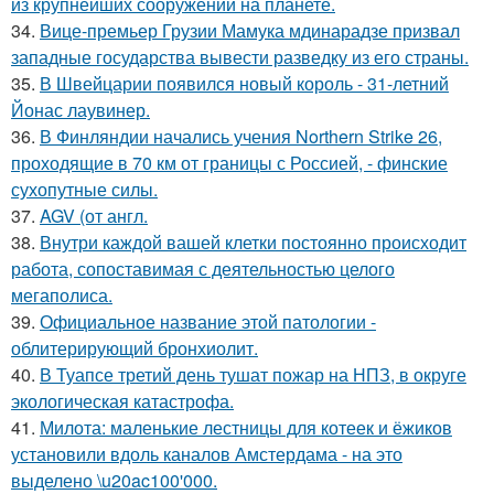
из крупнейших сооружений на планете.
34.
Вице-премьер Грузии Мамука мдинарадзе призвал
западные государства вывести разведку из его страны.
35.
В Швейцарии появился новый король - 31-летний
Йонас лаувинер.
36.
В Финляндии начались учения Northern Strike 26,
проходящие в 70 км от границы с Россией, - финские
сухопутные силы.
37.
AGV (от англ.
38.
Внутри каждой вашей клетки постоянно происходит
работа, сопоставимая с деятельностью целого
мегаполиса.
39.
Официальное название этой патологии -
облитерирующий бронхиолит.
40.
В Туапсе третий день тушат пожар на НПЗ, в округе
экологическая катастрофа.
41.
Милота: маленькие лестницы для котеек и ёжиков
установили вдоль каналов Амстердама - на это
выделено \u20ac100'000.