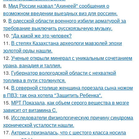
8.
Мид России назвал "Ахинеей" сообщения о
возможном введении выездных виз для россиян.
9.
В одесской области военного избили арматурой за
требование выключить русскоязычную музыку.
10.
"Да какой же это человек?
11.
В степях Казахстана археологи мавзолей эпохи
золотой орды нашли.
12.
Ученые открыли минерал с уникальным сочетанием
урана, ванадия и таллия.
13.
Губернатор вологодской области с нехваткой
топлива в пути столкнулся.
14.
В северной столице женщина порезала сына ножом
в ПВЗ: так она хотела "Защитить Ребенка".
15.
МРТ Показала, как объем серого вещества в мозге
зависит от витамина C.
16.
Исследователи физиологическую причину синдрома
хронической усталости нашли.
17.
Актриса призналась, что с шестого класса носила