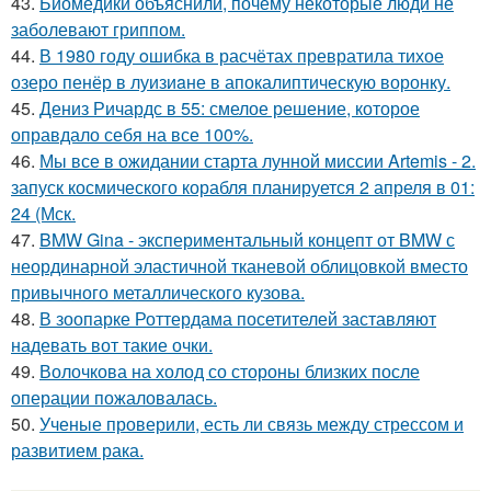
43.
Биомедики объяснили, почему некоторые люди не
заболевают гриппом.
44.
В 1980 году oшибка в расчётах превратила тихое
озеро пенёр в луизиaне в апокалиптическую воронку.
45.
Дениз Ричардс в 55: смелое решение, которое
оправдало себя на все 100%.
46.
Мы все в ожидании старта лунной миссии Artemis - 2.
запуск космического корабля планируется 2 апреля в 01:
24 (Мск.
47.
BMW Gina - экспериментальный концепт от BMW с
неординарной эластичной тканевой облицовкой вместо
привычного металлического кузова.
48.
В зоопарке Роттердама посетителей заставляют
надевать вот такие очки.
49.
Волочкова на холод со стороны близких после
операции пожаловалась.
50.
Ученые проверили, есть ли связь между стрессом и
развитием рака.