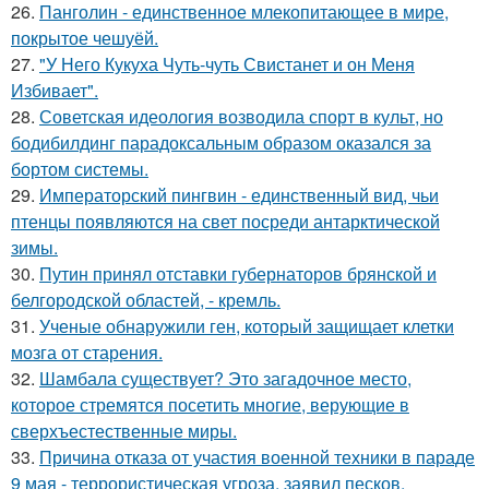
26.
Панголин - единственное млекопитающее в мире,
покрытое чешуёй.
27.
"У Него Кукуха Чуть-чуть Свистанет и он Меня
Избивает".
28.
Советская идеология возводила спорт в культ, но
бодибилдинг парадоксальным образом оказался за
бортом системы.
29.
Императорский пингвин - единственный вид, чьи
птенцы появляются на свет посреди антарктической
зимы.
30.
Путин принял отставки губернаторов брянской и
белгородской областей, - кремль.
31.
Ученые обнаружили ген, который защищает клетки
мозга от старения.
32.
Шамбала существует? Это загадочное место,
которое стремятся посетить многие, верующие в
сверхъестественные миры.
33.
Причина отказа от участия военной техники в параде
9 мая - террористическая угроза, заявил песков.