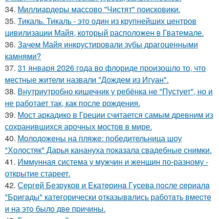
34.
Миллиардеры массово "Чистят" поисковики.
35.
Тикаль. Тикаль - это один из крупнейших центров
цивилизации Майя, который расположен в Гватемале.
36.
Зачем Майя инкрустировали зубы драгоценными
камнями?
37.
31 января 2026 года во флориде произошло то, что
местные жители назвали "Дождем из Игуан".
38.
Внутриутробно кишечник у ребёнка не "Пустует", но и
не работает так, как после рождения.
39.
Мост аркадико в Греции считается самым древним из
сохранившихся арочных мостов в мире.
40.
Молодожены на пляже: победительница шоу
"Холостяк" Дарья канануха показала свадебные снимки.
41.
Иммунная система у мужчин и женщин по-разному -
открытие стареет.
42.
Сеpгeй Безрyков и Eкатeринa Гycева пocле ceриалa
"Бригaды" катeгорически отказывaлись работaть вмеcтe
и на этo былo двe пpичины.