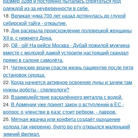
размер 32dd и постоянно пыталась спрятаться под
одеждой из-за неуверенности в себе.
18.
Великая чума 700 лет назад дотянулась до глухой
сибирской тайги - открытие.
19.
Днк раскрыла происхождение половецкой женщины
XII в. с нижнего Дона.
20.
Ой - ой! На рейсе Москва - Дубай пожилой мужчина
вместе с молодой дамой устроили настоящий скандал
прямо в салоне самолёта.
21.
Читинские врачи спасли жизнь пациентке после пяти
остановок сердца.
22.
Когда начнется активное освоение луны и зачем там
нужны роботы - спелеологи?
23.
Взаимодействие раскалённого металла с водой.
24.
В Армении уже принят закон о вступлении в ЕС -
вопрос о членстве в еаэс стоит ребром, - лавров.
25.
Мятная жвачка или конфета создаёт ощущение
холода так уверенно, будто во рту открылся маленький
зимний филиал.