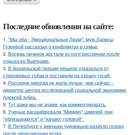
Последние обновления на сайте:
1.
"Мы оба - Эмоциональные Люди": муж Ларисы
Гузеевой рассказал о конфликтах в семье.
2.
Восемь личинок достали из ноги россиянки после
отдыха во Вьетнаме.
3.
В бразильской тюрьме решили отказаться от
сторожевых собак и поставили на охрану гусей.
4.
Россияне никогда не жили лучше, чем сейчас, -
директор центра исследований социальной экономики
Алексей зубец.
5.
Тут даже мы не знаем, как комментировать.
6.
Ученые расшифровали "Мимику" шмелей: они
"облизываются" и "качают головой".
7.
В Петербурге у девушки чудовищно раздуло голову
после окрашивания волос.