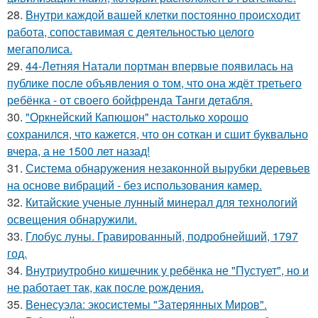
28.
Внутри каждой вашей клетки постоянно происходит
работа, сопоставимая с деятельностью целого
мегаполиса.
29.
44-Летняя Натали портман впервые появилась на
публике после объявления о том, что она ждёт третьего
ребёнка - от своего бойфренда Танги детабля.
30.
"Оркнейский Капюшон" настолько хорошо
сохранился, что кажется, что он соткан и сшит буквально
вчера, а не 1500 лет назад!
31.
Система обнаружения незаконной вырубки деревьев
на основе вибраций - без использования камер.
32.
Китайские ученые лунный минерал для технологий
освещения обнаружили.
33.
Глобус луны. Гравированный, подробнейший, 1797
год.
34.
Внутриутробно кишечник у ребёнка не "Пустует", но и
не работает так, как после рождения.
35.
Венесуэла: экосистемы "Затерянных Миров".