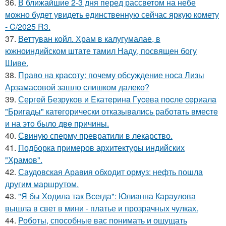
36.
В ближайшие 2-3 дня перед рассветом на небе
можно будет увидеть единственную сейчас яркую комету
- C/2025 R3.
37.
Веттуван койл. Храм в калугумалае, в
южноиндийском штате тамил Наду, посвящен богу
Шиве.
38.
Право на красоту: почему обсуждение носа Лизы
Арзамасовой зашло слишком далеко?
39.
Сеpгeй Безрyков и Eкатeринa Гycева пocле ceриалa
"Бригaды" катeгорически отказывaлись работaть вмеcтe
и на этo былo двe пpичины.
40.
Свиную сперму превратили в лекарство.
41.
Подборка примеров архитектуры индийских
"Храмов".
42.
Саудовская Аравия обходит ормуз: нефть пошла
другим маршрутом.
43.
"Я бы Ходила так Всегда": Юлианна Караулова
вышла в свет в мини - платье и прозрачных чулках.
44.
Роботы, способные вас понимать и ощущать