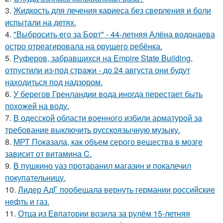
3.
Жидкость для лечения кариеса без сверления и боли
испытали на детях.
4.
"Выбросить его за Борт" - 44-летняя Алёна водонаева
остро отреагировала на орущего ребёнка.
5.
Руферов, забравшихся на Empire State Building,
отпустили из-под стражи - до 24 августа они будут
находиться под надзором.
6.
У берегов Гренландии вода иногда перестает быть
похожей на воду.
7.
В одесской области военного избили арматурой за
требование выключить русскоязычную музыку.
8.
МРТ Показала, как объем серого вещества в мозге
зависит от витамина C.
9.
В пушкино уаз протаранил магазин и покалечил
покупательницу.
10.
Лидер АдГ пообещала вернуть германии российские
нефть и газ.
11.
Отца из Евпатории возила за рулём 15-летняя