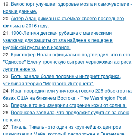
19.
Велоспорт улучшает здоровье мозга и самочувствие -
новые данные.
20.
Актёр Алан рикман на съёмках своего последнего
фильма в 2016 году.
21.
1900-Летняя детская рубашка с магическими
узелками для защиты от зла найдена в пещере в
иудейской пустыне в израиле.
22.
Кристофер Нолан официально подтвердил, что в его
"Одиссее" Елену троянскую сыграет чернокожая актриса
лупита нионго.
23.
Боты заняли более половины интернет трафика,
усиливая теорию "Мертвого Интернета".
24.
Иран повредил или уничтожил около 228 объектов на
базах США на ближнем Востоке, - The Washington Post.
25.
Впервые точно измерили старение кожи от солнца.
26.
Волочкова заявила, что продолжит судиться за свою
пенсию.
27.
Тикаль. Тикаль - это один из крупнейших центров
цивилизации Майя, который расположен в Гватемале.