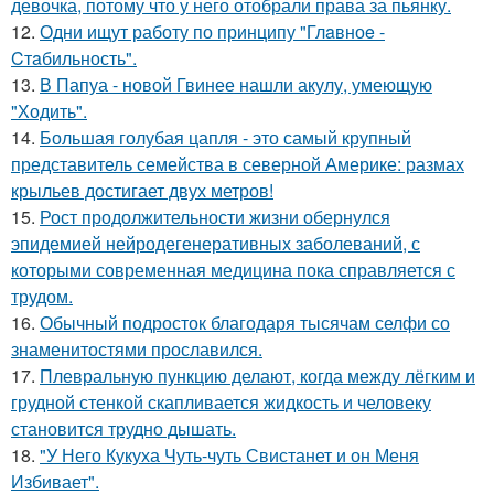
девочка, потому что у него отобрали права за пьянку.
12.
Одни ищут работу по принципу "Глaвноe -
Cтaбильность".
13.
В Папуа - новой Гвинее нашли акулу, умеющую
"Ходить".
14.
Большая голубая цапля - это самый крупный
представитель семейства в северной Америке: размах
крыльев достигает двух метров!
15.
Рост продолжительности жизни обернулся
эпидемией нейродегенеративных заболеваний, с
которыми современная медицина пока справляется с
трудом.
16.
Обычный подросток благодаря тысячам селфи со
знаменитостями прославился.
17.
Плевральную пункцию делают, когда между лёгким и
грудной стенкой скапливается жидкость и человеку
становится трудно дышать.
18.
"У Него Кукуха Чуть-чуть Свистанет и он Меня
Избивает".