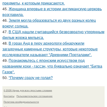
предметы, к которым прикасаются.
45.
Женщина впервые в истории англиканскую церковь
возглавила.
46.
Земля могла образоваться из двух разных колец
вокруг солнца.
47.
В США нашли считавшийся безвозвратно утерянным
фильм жоржа мильеса.
48.
В горах Анд в перу археологи обнаружили
загадочные каменные структуры, которые некоторые
исследователи называют "Древними Порталами".
49.
Познакомьтесь с японским искусством под
названием хохи - гассэн, что буквально означает "Битва
Газов".
50.
"Почему сразу не голая?
© 2026 Наука для всех простыми словами
Контакты
Пользовательское соглашение
Политика конфидециальности