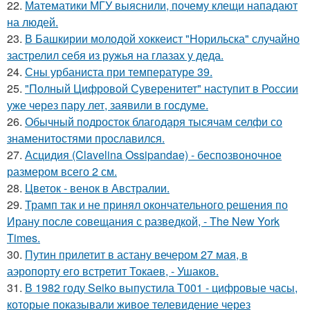
22.
Математики МГУ выяснили, почему клещи нападают
на людей.
23.
В Башкирии молодой хоккеист "Норильска" случайно
застрелил себя из ружья на глазах у деда.
24.
Сны урбаниста при температуре 39.
25.
"Полный Цифровой Суверенитет" наступит в России
уже через пару лет, заявили в госдуме.
26.
Обычный подросток благодаря тысячам селфи со
знаменитостями прославился.
27.
Асцидия (Clavelina Ossipandae) - беспозвоночное
размером всего 2 см.
28.
Цветок - венок в Австралии.
29.
Трамп так и не принял окончательного решения по
Ирану после совещания с разведкой, - The New York
Times.
30.
Путин прилетит в астану вечером 27 мая, в
аэропорту его встретит Токаев, - Ушаков.
31.
В 1982 году Seiko выпустила T001 - цифровые часы,
которые показывали живое телевидение через