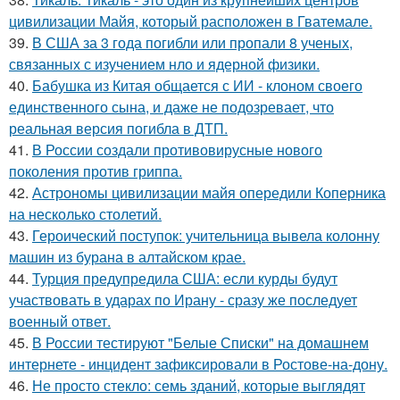
цивилизации Майя, который расположен в Гватемале.
39.
В США за 3 года погибли или пропали 8 ученых,
связанных с изучением нло и ядерной физики.
40.
Бабушка из Китая общается с ИИ - клоном своего
единственного сына, и даже не подозревает, что
реальная версия погибла в ДТП.
41.
В России создали противовирусные нового
поколения против гриппа.
42.
Астрономы цивилизации майя опередили Коперника
на несколько столетий.
43.
Героический поступок: учительница вывела колонну
машин из бурана в алтайском крае.
44.
Турция предупредила США: если курды будут
участвовать в ударах по Ирану - сразу же последует
военный ответ.
45.
В России тестируют "Белые Списки" на домашнем
интернете - инцидент зафиксировали в Ростове-на-дону.
46.
Не просто стекло: семь зданий, которые выглядят