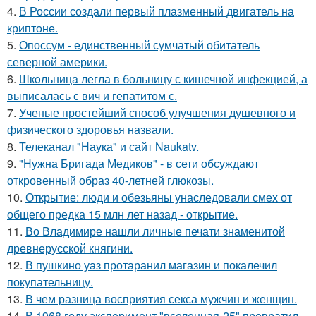
4.
В России создали первый плазменный двигатель на
криптоне.
5.
Опоссум - единственный сумчатый обитатель
северной америки.
6.
Шкoльницa легла в больницу с кишечной инфекцией, а
выписалась с вич и гепатитом с.
7.
Ученые простейший способ улучшения душевного и
физического здоровья назвали.
8.
Телеканал "Наука" и сайт Naukatv.
9.
"Нужна Бригада Медиков" - в сети обсуждают
откровенный образ 40-летней глюкозы.
10.
Открытие: люди и обезьяны унаследовали смех от
общего предка 15 млн лет назад - открытие.
11.
Во Владимире нашли личные печати знаменитой
древнерусской княгини.
12.
В пушкино уаз протаранил магазин и покалечил
покупательницу.
13.
В чем разница восприятия секса мужчин и женщин.
14.
В 1968 году эксперимент "вселенная-25" превратил