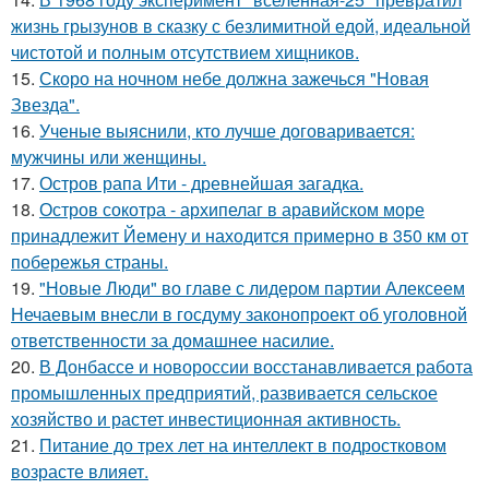
жизнь грызунов в сказку с безлимитной едой, идеальной
чистотой и полным отсутствием хищников.
15.
Скоро на ночном небе должна зажечься "Новая
Звезда".
16.
Ученые выяснили, кто лучше договаривается:
мужчины или женщины.
17.
Остров рапа Ити - древнейшая загадка.
18.
Остров сокотра - архипелаг в аравийском море
принадлежит Йемену и находится примерно в 350 км от
побережья страны.
19.
"Новые Люди" во главе с лидером партии Алексеем
Нечаевым внесли в госдуму законопроект об уголовной
ответственности за домашнее насилие.
20.
В Донбассе и новороссии восстанавливается работа
промышленных предприятий, развивается сельское
хозяйство и растет инвестиционная активность.
21.
Питание до трех лет на интеллект в подростковом
возрасте влияет.