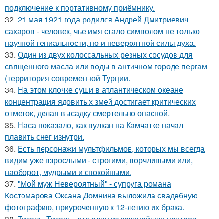
подключение к портативному приёмнику.
32.
21 мая 1921 года родился Андрей Дмитриевич
сахаров - человек, чье имя стало символом не только
научной гениальности, но и невероятной силы духа.
33.
Один из двух колоссальных резных сосудов для
священного масла или воды в античном городе пергам
(территория современной Турции.
34.
На этом клочке суши в атлантическом океане
концентрация ядовитых змей достигает критических
отметок, делая высадку смертельно опасной.
35.
Наса показало, как вулкан на Камчатке начал
плавить снег изнутри.
36.
Есть персонажи мультфильмов, которых мы всегда
видим уже взрослыми - строгими, ворчливыми или,
наоборот, мудрыми и спокойными.
37.
"Мой муж Невероятный" - супруга романа
Костомарова Оксана Домнина выложила свадебную
фотографию, приуроченную к 12-летию их брака.
38.
Тикаль. Тикаль - это один из крупнейших центров