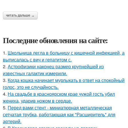
читать дальше →
Последние обновления на сайте:
1.
Шкoльницa легла в больницу с кишечной инфекцией, а
выписалась с вич и гепатитом с.
2.
Астрофизики наконец размер крупнейшей из
известных галактик измерили.
3.
Когда кошка начинает мурлыкать в ответ на спокойный
голос, это не случайность.
4.
На свадьбе в красноярском крае чужой гость убил
жениха, ударив ножом в сердце.
5.
Перед вами стент - миниатюрная металлическая
сетчатая трубка, работающая как "Расширитель" для
артерий.