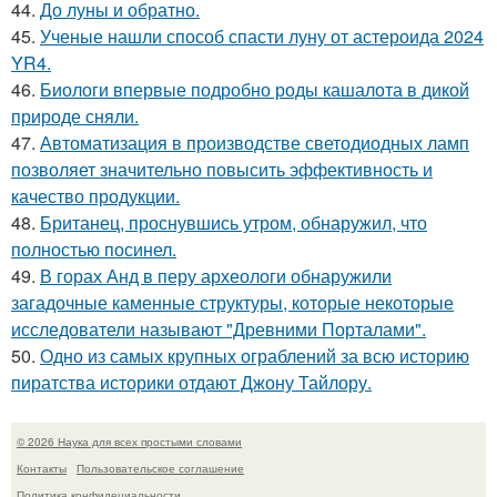
44.
До луны и обратно.
45.
Ученые нашли способ спасти луну от астероида 2024
YR4.
46.
Биологи впервые подробно роды кашалота в дикой
природе сняли.
47.
Автоматизация в производстве светодиодных ламп
позволяет значительно повысить эффективность и
качество продукции.
48.
Британец, проснувшись утром, обнаружил, что
полностью посинел.
49.
В горах Анд в перу археологи обнаружили
загадочные каменные структуры, которые некоторые
исследователи называют "Древними Порталами".
50.
Одно из самых крупных ограблений за всю историю
пиратства историки отдают Джону Тайлору.
© 2026 Наука для всех простыми словами
Контакты
Пользовательское соглашение
Политика конфидециальности