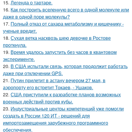
15.
Легенда о тартаре.
16.
Как построить вселенную всего в одной молекуле или
даже в одной поре молекулы?
17.
Полный отказ от сахара метаболизму и кишечнику -
ученые вредит.
18.
Сухая ветка насквозь шею девочке в Ростове
проткнула.
19.
Время удалось запустить без часов в квантовом
эксперименте.
20.
В США испытали связь, которая продолжит работать
даже при отключении GPS.
21.
Путин прилетит в астану вечером 27 мая, в
аэропорту его встретит Токаев, - Ушаков.
22.
США приступили к разработке планов возможных
военных действий против кубы.
23.
Индустриальные центры компетенций уже помогли
создать в России 120 ИТ - решений для
импортозамещения зарубежного программного
обеспечения.