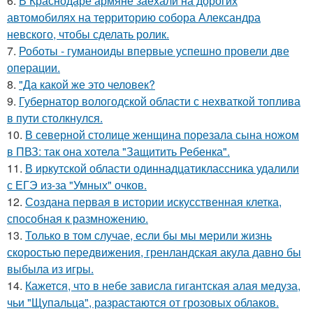
6.
В Краснодаре армяне заехали на дорогих
автомобилях на территорию собора Александра
невского, чтобы сделать ролик.
7.
Роботы - гуманоиды впервые успешно провели две
операции.
8.
"Да какой же это человек?
9.
Губернатор вологодской области с нехваткой топлива
в пути столкнулся.
10.
В северной столице женщина порезала сына ножом
в ПВЗ: так она хотела "Защитить Ребенка".
11.
В иркутской области одиннадцатиклассника удалили
с ЕГЭ из-за "Умных" очков.
12.
Создана первая в истории искусственная клетка,
способная к размножению.
13.
Только в том случае, если бы мы мерили жизнь
скоростью передвижения, гренландская акула давно бы
выбыла из игры.
14.
Кажется, что в небе зависла гигантская алая медуза,
чьи "Щупальца", разрастаются от грозовых облаков.