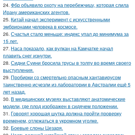
24.
Фбр объявило охоту на перебежчицу, которая слила
Ирану американских агентов.
25.
Китай начал эксперимент с искусственными
эмбрионами человека в космосе.
26.
Счастья стало меньше: индекс упал до минимума за
15 лет.
27.
Наса показало, как вулкан на Камчатке начал
плавить снег изнутри.
28.
Сидни Суини бросила трусы в толпу во время своего
выступления.
29.
Пробирки со смертельно опасным хантавирусом
таинственно исчезли из лаборатории в Австралии ещё 5
лет назад.
30.
В медицинских музеях выставляют анатомические
модели, где плод изображен в сидячем положении.
31.
Говорят хорошая шутка должна пройти проверку
временем, отлежаться в укромном уголке.
32.
Боевые слоны Цезаря.