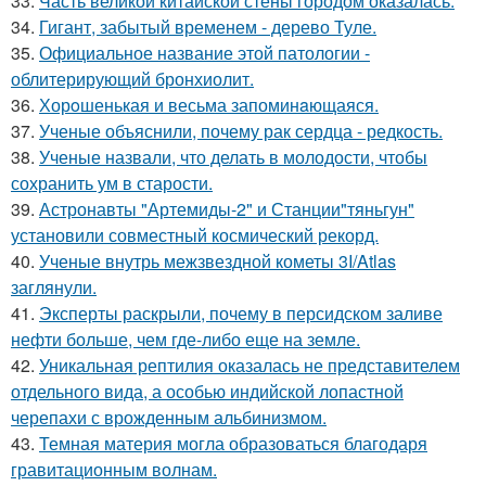
33.
Часть великой китайской стены городом оказалась.
34.
Гигант, забытый временем - дерево Туле.
35.
Официальное название этой патологии -
облитерирующий бронхиолит.
36.
Хорoшенькая и весьма запоминaющаяся.
37.
Ученые объяснили, почему рак сердца - редкость.
38.
Ученые назвали, что делать в молодости, чтобы
сохранить ум в старости.
39.
Астронавты "Артемиды-2" и Станции"тяньгун"
установили совместный космический рекорд.
40.
Ученые внутрь межзвездной кометы 3I/Atlas
заглянули.
41.
Эксперты раскрыли, почему в персидском заливе
нефти больше, чем где-либо еще на земле.
42.
Уникальная рептилия оказалась не представителем
отдельного вида, а особью индийской лопастной
черепахи с врожденным альбинизмом.
43.
Темная материя могла образоваться благодаря
гравитационным волнам.