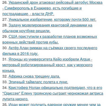
26.
Украинский дрон атаковал рейсовый автобус Москва
- Симферополь в Енакиево, есть погибшие и
пострадавшие, - власти ДНР.
27.
Уникальное изобретение, которому почти 500 лет.
28.
Задачу моделирования квантовой динамики на
обычном ноутбуке решили.
29.
США приступили к разработке планов возможных
военных действий против кубы.
30.
Актёр Алан рикман на съёмках своего последнего
фильма в 2016 году.
31.
Японцы из университета Кейо изобрели Arque -
метровый роботизированный хвост, как у морского
конька.
32.
Африка снова трещину дала.
33.
Эпичный таймлапс полета к луне.
34.
Кристофер Нолан официально подтвердил, что в его
"Одиссее" Елену троянскую сыграет чернокожая актриса
лупита нионго.
35.
Иран может получить ядерное оружие менее чем за