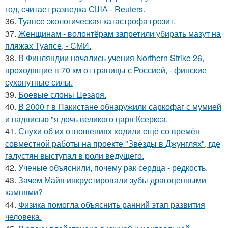
год, считает разведка США - Reuters.
36.
Туапсе экологическая катастрофа грозит.
37.
Женщинам - волонтёрам запретили убирать мазут на
пляжах Туапсе, - СМИ.
38.
В Финляндии начались учения Northern Strike 26,
проходящие в 70 км от границы с Россией, - финские
сухопутные силы.
39.
Боевые слоны Цезаря.
40.
В 2000 г в Пакистане обнаружили саркофаг с мумией
и надписью "я дочь великого царя Ксеркса.
41.
Слухи об их отношениях ходили ещё со времён
совместной работы на проекте "Звёзды в Джунглях", где
галустян выступал в роли ведущего.
42.
Ученые объяснили, почему рак сердца - редкость.
43.
Зачем Майя инкрустировали зубы драгоценными
камнями?
44.
Физика помогла объяснить ранний этап развития
человека.