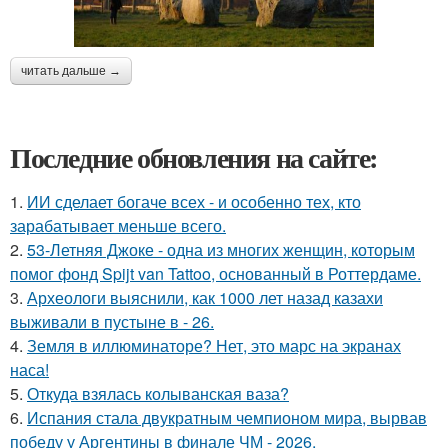
читать дальше →
Последние обновления на сайте:
1.
ИИ сделает богаче всех - и особенно тех, кто
зарабатывает меньше всего.
2.
53-Летняя Джоке - одна из многих женщин, которым
помог фонд Spijt van Tattoo, основанный в Роттердаме.
3.
Археологи выяснили, как 1000 лет назад казахи
выживали в пустыне в - 26.
4.
Земля в иллюминаторе? Нет, это марс на экранах
наса!
5.
Откуда взялась колыванская ваза?
6.
Испания стала двукратным чемпионом мира, вырвав
победу у Аргентины в финале ЧМ - 2026.