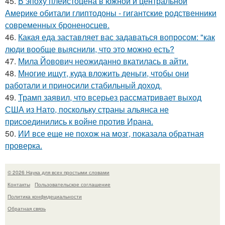
45.
В эпоху плейстоцена в южной и центральной
Америке обитали глиптодоны - гигантские родственники
современных броненосцев.
46.
Какая еда заставляет вас задаваться вопросом: "как
люди вообще выяснили, что это можно есть?
47.
Мила Йовович неожиданно вкатилась в айти.
48.
Многие ищут, куда вложить деньги, чтобы они
работали и приносили стабильный доход.
49.
Трамп заявил, что всерьез рассматривает выход
США из Нато, поскольку страны альянса не
присоединились к войне против Ирана.
50.
ИИ все еще не похож на мозг, показала обратная
проверка.
© 2026 Наука для всех простыми словами
Контакты
Пользовательское соглашение
Политика конфидециальности
Обратная связь