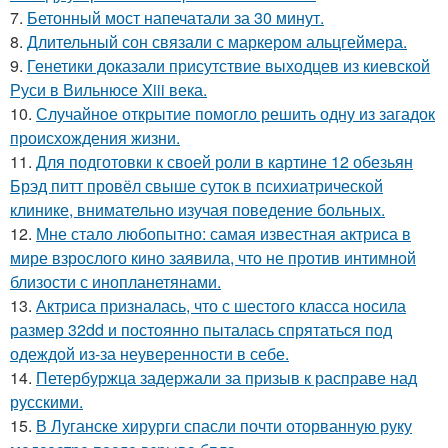
7.
Бетонный мост напечатали за 30 минут.
8.
Длительный сон связали с маркером альцгеймера.
9.
Генетики доказали присутствие выходцев из киевской
Руси в Вильнюсе Xiii века.
10.
Случайное открытие помогло решить одну из загадок
происхождения жизни.
11.
Для подготовки к своей роли в картине 12 обезьян
Брэд питт провёл свыше суток в психиатрической
клинике, внимательно изучая поведение больных.
12.
Мне стало любопытно: самая известная актриса в
мире взрослого кино заявила, что не против интимной
близости с инопланетянами.
13.
Актриса призналась, что с шестого класса носила
размер 32dd и постоянно пыталась спрятаться под
одеждой из-за неуверенности в себе.
14.
Петербуржца задержали за призыв к расправе над
русскими.
15.
В Луганске хирурги спасли почти оторванную руку