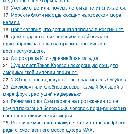
медсестре после взрыва бпла.
16.
Ученые ответили, почему летом аппетит снижается.
17.
Морские блохи на отдыхающих на азовском море
напали.
18.
Новак заявил, что дефицита топлива в России нет.
19.
Двух подростков из новосибирской области
приговорили за попытку отравить российского
военнослужащего.
20.
Остров рапа Ити - древнейшая загадка.
21.
Журналист Такер Карлсон похоронную речь для
американской империи произнес.
22.
У S1mple новая девушка - бывшая модель Onlyfans.
23.
Джекфрут или хлебное дерево - самый большой в
мире фрукт, растущий на деревьях.
24.
Реаниматолог Сэм парния на протяжении 15 лет
изучал показания более 2000 человек, вернувшихся из
состояния клинической смерти.
25.
Россияне массово откажутся от смартфонов Iphone
ради отечественного мессенджера MAX.