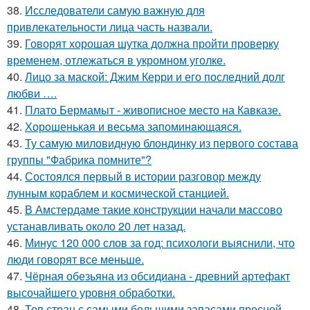
38.
Исследователи самую важную для
привлекательности лица часть назвали.
39.
Говорят хорошая шутка должна пройти проверку
временем, отлежаться в укромном уголке.
40.
Лицо за маской: Джим Керри и его последний долг
любви ….
41.
Плато Бермамыт - живописное место на Кавказе.
42.
Хорoшенькая и весьма запоминaющаяся.
43.
Ту самую миловидную блондинку из первого состава
группы "Фабрика помните"?
44.
Состоялся первый в истории разговор между
лунным кораблем и космической станцией.
45.
В Амстердаме такие конструкции начали массово
устанавливать около 20 лет назад.
46.
Минус 120 000 слов за год: психологи выяснили, что
люди говорят все меньше.
47.
Чёрная обезьяна из обсидиана - древний артефакт
высочайшего уровня обработки.
48.
Топ стран с самыми большими запасами пресной