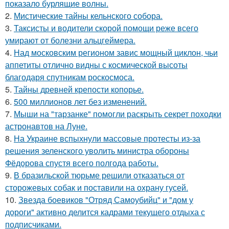
показало бурлящие волны.
2.
Мистические тайны кельнского собора.
3.
Таксисты и водители скорой помощи реже всего
умирают от болезни альцгеймера.
4.
Над московским регионом завис мощный циклон, чьи
аппетиты отлично видны с космической высоты
благодаря спутникам роскосмоса.
5.
Тайны древней крепости копорье.
6.
500 миллионов лет без изменений.
7.
Мыши на "тарзанке" помогли раскрыть секрет походки
астронавтов на Луне.
8.
На Украине вспыхнули массовые протесты из-за
решения зеленского уволить министра обороны
Фёдорова спустя всего полгода работы.
9.
В бразильской тюрьме решили отказаться от
сторожевых собак и поставили на охрану гусей.
10.
Звезда боевиков "Отряд Самоубийц" и "дом у
дороги" активно делится кадрами текущего отдыха с
подписчиками.