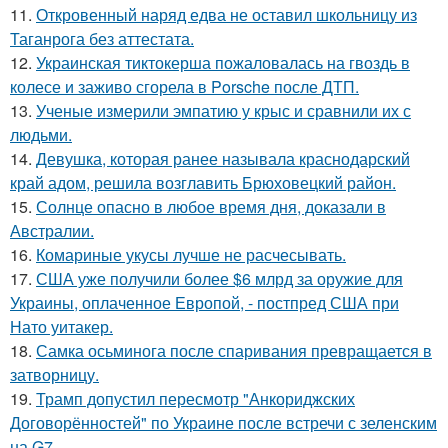
11.
Откровенный наряд едва не оставил школьницу из
Таганрога без аттестата.
12.
Украинская тиктокерша пожаловалась на гвоздь в
колесе и заживо сгорела в Porsche после ДТП.
13.
Ученые измерили эмпатию у крыс и сравнили их с
людьми.
14.
Девушка, которая ранее называла краснодарский
край адом, решила возглавить Брюховецкий район.
15.
Солнце опасно в любое время дня, доказали в
Австралии.
16.
Комариные укусы лучше не расчесывать.
17.
США уже получили более $6 млрд за оружие для
Украины, оплаченное Европой, - постпред США при
Нато уитакер.
18.
Самка осьминога после спаривания превращается в
затворницу.
19.
Трамп допустил пересмотр "Анкориджских
Договорённостей" по Украине после встречи с зеленским
на G7.