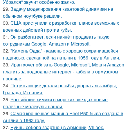
Убрался" звучит особенно жалко.
29.
Задачу моделирования квантовой динамики на
обычном ноутбуке решили.
30.
США приступили к разработке планов возможных
военных действий против кубы.
31.
Он разбогатеет, если начнёт продавать такую
сотрудникам Google, Amazon и Microsoft.
32.
"Камень Одда" - камень с хорошо сохранившейся
надписью, сделанной на латыни в 1056 году в Англии.
33.
Иран хочет обязать Google, Microsoft, Meta и Amazon
платить за подводные интернет - кабели в ормузском
проливе.
34.
Потрясающие детали резьбы дворца альгамбры,
Гранада, Испания.
35.
Российские химики в морских звездах новые
полезные молекулы нашли.
36.
Самая крошечная машина Peel P50 была создана в
Англии в 1962 году.
37.
Руины собора звартноц в Армении, VII век.