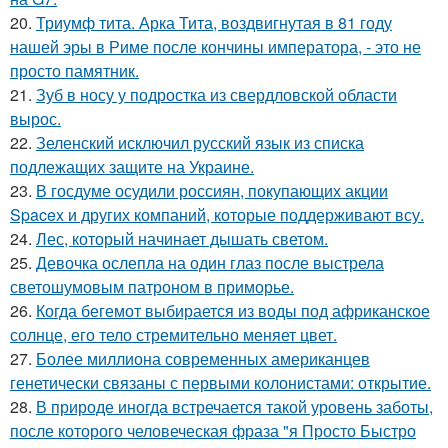
20.
Триумф тита. Арка Тита, воздвигнутая в 81 году
нашей эры в Риме после кончины императора, - это не
просто памятник.
21.
Зуб в носу у подростка из свердловской области
вырос.
22.
Зеленский исключил русский язык из списка
подлежащих защите на Украине.
23.
В госдуме осудили россиян, покупающих акции
Spacex и других компаний, которые поддерживают всу.
24.
Лес, который начинает дышать светом.
25.
Девочка ослепла на один глаз после выстрела
светошумовым патроном в приморье.
26.
Когда бегемот выбирается из воды под африканское
солнце, его тело стремительно меняет цвет.
27.
Более миллиона современных американцев
генетически связаны с первыми колонистами: открытие.
28.
В природе иногда встречается такой уровень заботы,
после которого человеческая фраза "я Просто Быстро