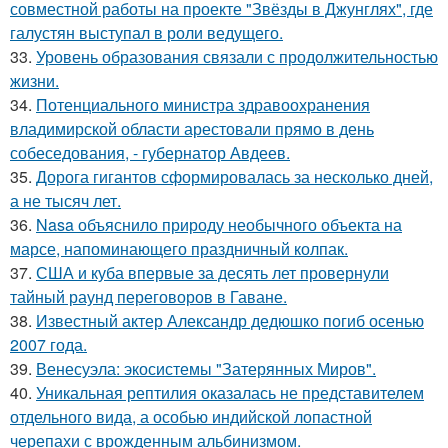
совместной работы на проекте "Звёзды в Джунглях", где
галустян выступал в роли ведущего.
33.
Уровень образования связали с продолжительностью
жизни.
34.
Потенциального министра здравоохранения
владимирской области арестовали прямо в день
собеседования, - губернатор Авдеев.
35.
Дорога гигантов сформировалась за несколько дней,
а не тысяч лет.
36.
Nasa объяснило природу необычного объекта на
марсе, напоминающего праздничный колпак.
37.
США и куба впервые за десять лет провернули
тайный раунд переговоров в Гаване.
38.
Известный актер Александр дедюшко погиб осенью
2007 года.
39.
Венесуэла: экосистемы "Затерянных Миров".
40.
Уникальная рептилия оказалась не представителем
отдельного вида, а особью индийской лопастной
черепахи с врожденным альбинизмом.