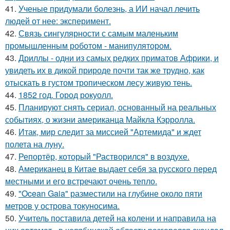
41.
Ученые придумали болезнь, а ИИ начал лечить
людей от нее: эксперимент.
42.
Связь сингулярности с самым маленьким
промышленным роботом - манипулятором.
43.
Дриллы - одни из самых редких приматов Африки, и
увидеть их в дикой природе почти так же трудно, как
отыскать в густом тропическом лесу живую тень.
44.
1852 год. Город рокуолл.
45.
Планируют снять сериал, основанный на реальных
событиях, о жизни американца Майкла Кэрролла.
46.
Итак, мир следит за миссией "Артемида" и ждет
полета на луну.
47.
Репортёр, который "Растворился" в воздухе.
48.
Американец в Китае выдает себя за русского перед
местными и его встречают очень тепло.
49.
"Ocean Gaia" разместили на глубине около пяти
метров у острова токуносима.
50.
Учитель поставила детей на колени и направила на