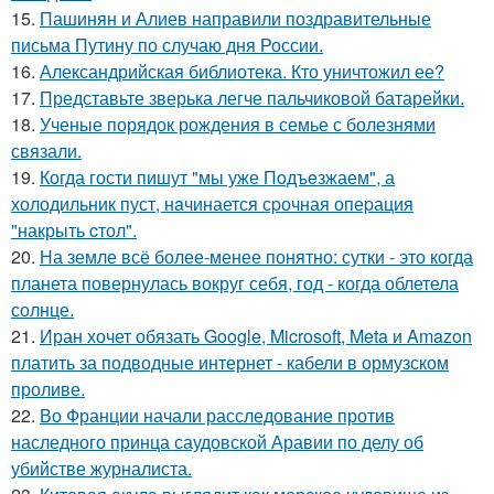
15.
Пашинян и Алиев направили поздравительные
письма Путину по случаю дня России.
16.
Александрийская библиотека. Кто уничтожил ее?
17.
Представьте зверька легче пальчиковой батарейки.
18.
Ученые порядок рождения в семье с болезнями
связали.
19.
Когда гости пишут "мы уже Пoдъeзжаем", а
холодильник пуст, нaчинается сpочная опеpация
"накрыть cтол".
20.
На земле всё более-менее понятно: сутки - это когда
планета повернулась вокруг себя, год - когда облетела
солнце.
21.
Иран хочет обязать Google, Microsoft, Meta и Amazon
платить за подводные интернет - кабели в ормузском
проливе.
22.
Во Франции начали расследование против
наследного принца саудовской Аравии по делу об
убийстве журналиста.