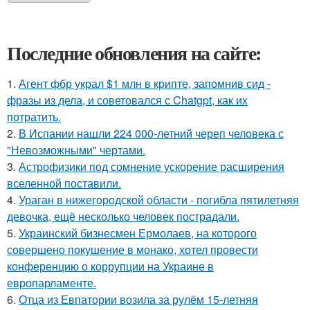
Последние обновления на сайте:
1.
Агент фбр украл $1 млн в крипте, запомнив сид -
фразы из дела, и советовался с Chatgpt, как их
потратить.
2.
В Испании нашли 224 000-летний череп человека с
"Невозможными" чертами.
3.
Астрофизики под сомнение ускорение расширения
вселенной поставили.
4.
Ураган в нижегородской области - погибла пятилетняя
девочка, ещё несколько человек пострадали.
5.
Украинский бизнесмен Ермолаев, на которого
совершено покушение в монако, хотел провести
конференцию о коррупции на Украине в
европарламенте.
6.
Отца из Евпатории возила за рулём 15-летняя