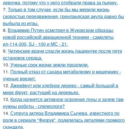
девочка, потому что у него отобрали права за пьянку.
7.
Только в том случае, если бы мы мерили жизнь
скоростью передвижения, гренландская акула давно бы
выбыла из игры.
8.
Владимир Путин осмотрел в Жуковском образцы
новой российской авиационной техники - самолеты
ил-114-300, SJ - 100 и МС - 21.
9.
Читинские врачи спасли жизнь пациентке после пяти
остановок сердца.
10.
Ученые срок жизни земли продлили.
11.
Полный отказ от сахара метаболизму и кишечнику -
ученые вредит.
12.
Джекфрут или хлебное дерево - самый большой в
мире фрукт, растущий на деревьях.
13.
Когда начнется активное освоение луны и зачем там
нужны роботы - спелеологи?
14.
Супруга актера Владимира Сычева, известного по
роли в сериале "Физрук", поделилась деталями громкого
скандала.