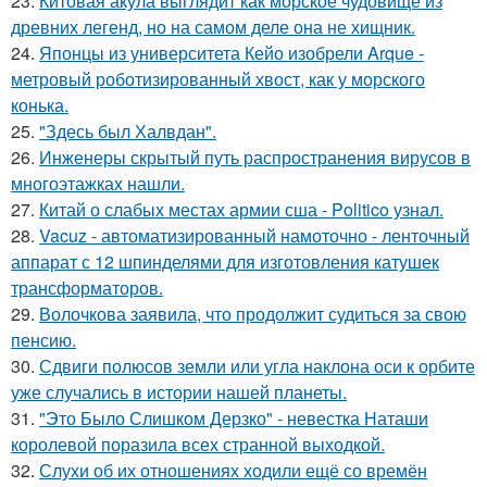
23.
Китовая акула выглядит как морское чудовище из
древних легенд, но на самом деле она не хищник.
24.
Японцы из университета Кейо изобрели Arque -
метровый роботизированный хвост, как у морского
конька.
25.
"Здесь был Халвдан".
26.
Инженеры скрытый путь распространения вирусов в
многоэтажках нашли.
27.
Китай о слабых местах армии сша - Politico узнал.
28.
Vacuz - автоматизированный намоточно - ленточный
аппарат с 12 шпинделями для изготовления катушек
трансформаторов.
29.
Волочкова заявила, что продолжит судиться за свою
пенсию.
30.
Сдвиги полюсов земли или угла наклона оси к орбите
уже случались в истории нашей планеты.
31.
"Это Было Слишком Дерзко" - невестка Наташи
королевой поразила всех странной выходкой.
32.
Слухи об их отношениях ходили ещё со времён