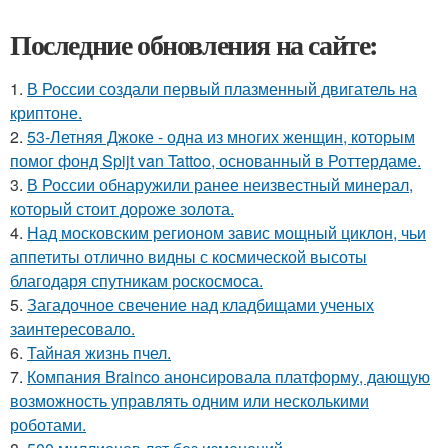
Последние обновления на сайте:
1.
В России создали первый плазменный двигатель на
криптоне.
2.
53-Летняя Джоке - одна из многих женщин, которым
помог фонд Spijt van Tattoo, основанный в Роттердаме.
3.
В России обнаружили ранее неизвестный минерал,
который стоит дороже золота.
4.
Над московским регионом завис мощный циклон, чьи
аппетиты отлично видны с космической высоты
благодаря спутникам роскосмоса.
5.
Загадочное свечение над кладбищами ученых
заинтересовало.
6.
Тайная жизнь пчел.
7.
Компания Brainco анонсировала платформу, дающую
возможность управлять одним или несколькими
роботами.