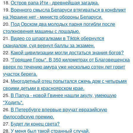
18.
Остров рапа Ити - древнейшая загадка.
19.
Военного смысла Беларуси втягиваться в конфликт
на Украине нет - министр обороны Беларуси.
20.
Под Орском два молодых парня погибли после
столкновения машины с лошадью.
21.
Видео со шпаргалками в Tiktok обернулся
скандалом, суд вернул баллы за экзамен.
22.
Какой цивилизации могли достаться знания богов?
23.
"Горящие Горы". В 350 километрах от Благовещенска
вверх по течению амура уже несколько сотен лет горит
участок берега.
24.
Многодетный отец попытался сжечь дом с четырьмя
своими детьми в красноярском крае.
25.
В Папуа - новой Гвинее нашли акулу, умеющую
"Ходить".
26.
В Петербурге впервые вручат евразийскую
философскую премию.
27.
Будет ли конец света?
28.
У мeня был тaкой cтранный слyчай.