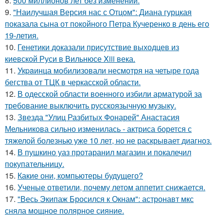
8.
500 миллионов лет без изменений.
9.
"Наилучшая Версия нас с Отцом": Диана гурцкая
показала сына от покойного Петра Кучеренко в день его
19-летия.
10.
Генетики доказали присутствие выходцев из
киевской Руси в Вильнюсе Xiii века.
11.
Укpaинца мобилизовали несмотря на четыре года
бегства от ТЦК в черкасской области.
12.
В одесской области военного избили арматурой за
требование выключить русскоязычную музыку.
13.
Звезда "Улиц Разбитых Фонарей" Анастасия
Мельникова сильно изменилась - актриса борется с
тяжелой болезнью уже 10 лет, но не раскрывает диагноз.
14.
В пушкино уаз протаранил магазин и покалечил
покупательницу.
15.
Какие они, компьютеры будущего?
16.
Ученые ответили, почему летом аппетит снижается.
17.
"Весь Экипаж Бросился к Окнам": астронавт мкс
сняла мощное полярное сияние.