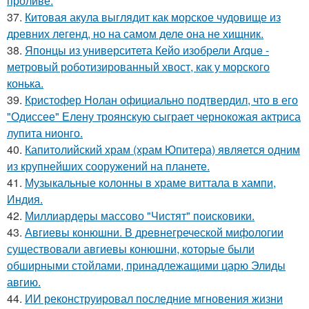
проливе.
37.
Китовая акула выглядит как морское чудовище из
древних легенд, но на самом деле она не хищник.
38.
Японцы из университета Кейо изобрели Arque -
метровый роботизированный хвост, как у морского
конька.
39.
Кристофер Нолан официально подтвердил, что в его
"Одиссее" Елену троянскую сыграет чернокожая актриса
лупита нионго.
40.
Капитолийский храм (храм Юпитера) является одним
из крупнейших сооружений на планете.
41.
Музыкальные колонны в храме виттала в хампи,
Индия.
42.
Миллиардеры массово "Чистят" поисковики.
43.
Авгиевы конюшни. В древнегреческой мифологии
существовали авгиевы конюшни, которые были
обширными стойлами, принадлежащими царю Элиды
авгию.
44.
ИИ реконструировал последние мгновения жизни