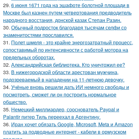
29.
6 июня 1671 года на эшафоте болотной площади в
Москве был казнен путем четвертования предводитель
народного восстания, донской казак Степан Разин.
30.
Обычный подросток благодаря тысячам селфи со
знаменитостями прославился.
31.
Полет шмеля - это крайне энергозатратный процесс,
сопоставимый по интенсивности с работой мотора на
предельных оборотах.
32.
Александрийская библиотека. Кто уничтожил ее?
33.
В нижегородской области арестован мужчина,
подозреваемый в нападении на 11-летнюю девочку.
34.
Учёные вновь решили дать ИИ немного свободы и
посмотреть, сможет ли он построить нормальное
общество.
35.
Немецкий миллиардер, сооснователь Paypal и
Palantir питер Тиль переехал в Аргентину.
36.
Иран хочет обязать Google, Microsoft, Meta и Amazon
платить за подводные интернет - кабели в ормузском