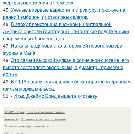
жертвы извержения в Помпеях.
45.
Ученые впервые вырастили структуру, похожую на
ранний эмбрион, из стволовых клеток.
46.
В эпоху плейстоцена в южной и центральной
Америке обитали глиптодоны - гигантские родственники
современных броненосцев.
47.
Наталья водянова стала героиней нового номера
журнала Marfa.
48.
Это самый высокий вулкан в солнечной системе: его
высота составляет около 22 км, а диаметр - примерно
600 км.
49.
В США нашли считавшийся безвозвратно утерянным
фильм жоржа мильеса.
50.
- Итак, Джеймс Бонд вышел в отставку.
© 2026 Наука для всех простыми словами
Контакты
Пользовательское соглашение
Политика конфидециальности
Обратная связь