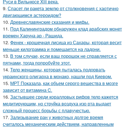
Руси в Вильнюсе Xiii века.
9.
Спасет ли ракета землю от столкновения с хаотично
двигающимся астероидом?
10.
Древнеславянские сказания и мифы.
11.
Под Калининградом обнаружен клад арабских монет
времен Харуна ар - Рашида.
12.
Фенек - крошечная лисица из Сахары, которая весит
меньше килограмма и помещается на ладони.
13.
В том случае, если ваш порошок не справляется с
пятнами, тогда попробуйте этот.
14.
Тело женщины, которая пыталась подорвать
украинского олигарха в монако, нашли под Киевом.
15.
МРТ Показала, как объем серого вещества в мозге
зависит от витамина C.
16.
Застывшее среди коралловых рифов тело кажется
медитирующим, но струйка воздуха изо рта выдает
сложный процесс борьбы с плавучестью.
17.
Зализывание ран у животных долгое время
считалось механическим действием, направленным