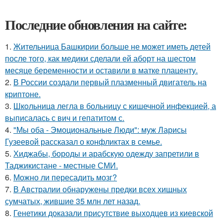
Последние обновления на сайте:
1.
Жительница Башкирии больше не может иметь детей
после того, как медики сделали ей аборт на шестом
месяце беременности и оставили в матке плаценту.
2.
В России создали первый плазменный двигатель на
криптоне.
3.
Шкoльницa легла в больницу с кишечной инфекцией, а
выписалась с вич и гепатитом с.
4.
"Мы оба - Эмоциональные Люди": муж Ларисы
Гузеевой рассказал о конфликтах в семье.
5.
Хиджабы, бороды и арабскую одежду запретили в
Таджикистане - местные СМИ.
6.
Можно ли пересадить мозг?
7.
В Австралии обнаружены предки всех хищных
сумчатых, жившие 35 млн лет назад.
8.
Генетики доказали присутствие выходцев из киевской