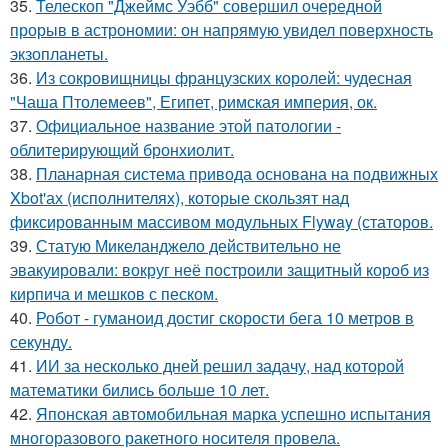
35.
Телескоп "Джеймс Уэбб" совершил очередной
прорыв в астрономии: он напрямую увидел поверхность
экзопланеты.
36.
Из сокровищницы французских королей: чудесная
"Чаша Птолемеев", Египет, римская империя, ок.
37.
Официальное название этой патологии -
облитерирующий бронхиолит.
38.
Планарная система привода основана на подвижных
Xbot'ах (исполнителях), которые скользят над
фиксированным массивом модульных Flyway (статоров.
39.
Статую Микеланджело действительно не
эвакуировали: вокруг неё построили защитный короб из
кирпича и мешков с песком.
40.
Робот - гуманоид достиг скорости бега 10 метров в
секунду.
41.
ИИ за несколько дней решил задачу, над которой
математики бились больше 10 лет.
42.
Японская автомобильная марка успешно испытания
многоразового ракетного носителя провела.