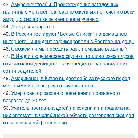
43.
Амурские столбы. Происхождение загадочных
гранитных монументов, расположенных по течению реки
амур, до сих пор вызывает споры ученых.
44.
До луны и обратно.
45.
В России тестируют "Белые Списки" на домашнем
интернете - инцидент зафиксировали в Ростове-на-дону.
46.
Сможем ли мы победить рак с помощью вакцины?
47.
В Индии люди массово скупают топливо из-за слухов
о возможном дефиците - в очередях на заправку стоят
сотни водителей.
48.
Американец в Китае выдает себя за русского перед
местными и его встречают очень тепло.
49.
Умер соавтор закона о повышении призывного
возраста до 30 лет.
50.
Учитель поставила детей на колени и направила на
них автомат - в челябинской области разгорелся скандал
из-за школьной фотосессии.