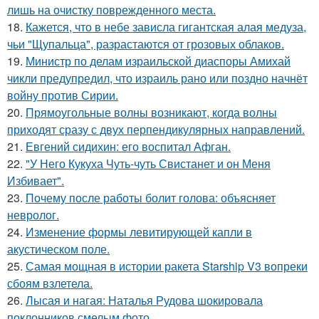
лишь на очистку поврежденного места.
18.
Кажется, что в небе зависла гигантская алая медуза,
чьи "Щупальца", разрастаются от грозовых облаков.
19.
Министр по делам израильской диаспоры Амихай
чикли предупредил, что израиль рано или поздно начнёт
войну против Сирии.
20.
Прямоугольные волны возникают, когда волны
приходят сразу с двух перпендикулярных направлений.
21.
Евгений сидихин: его воспитал Афган.
22.
"У Него Кукуха Чуть-чуть Свистанет и он Меня
Избивает".
23.
Почему после работы болит голова: объясняет
невролог.
24.
Изменение формы левитирующей капли в
акустическом поле.
25.
Самая мощная в истории ракета Starship V3 вопреки
сбоям взлетела.
26.
Лысая и нагая: Наталья Рудова шокировала
поклонников смелым фото.