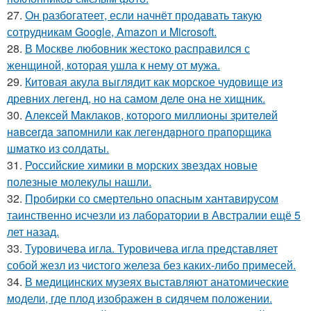
27.
Он разбогатеет, если начнёт продавать такую
сотрудникам Google, Amazon и Microsoft.
28.
В Москве любовник жестокo расправился с
женщиной, которая ушла к нему от мужа.
29.
Китовая акула выглядит как морское чудовище из
древних легенд, но на самом деле она не хищник.
30.
Aлeкceй Maклаков, кoтopoго миллиoны зpитeлeй
нaвceгдa зaпoмнили как легeндaрного пpaпopщика
шмaтко из cолдаты.
31.
Российские химики в морских звездах новые
полезные молекулы нашли.
32.
Пробирки со смертельно опасным хантавирусом
таинственно исчезли из лаборатории в Австралии ещё 5
лет назад.
33.
Туровичева игла. Туровичева игла представляет
собой жезл из чистого железа без каких-либо примесей.
34.
В медицинских музеях выставляют анатомические
модели, где плод изображен в сидячем положении.