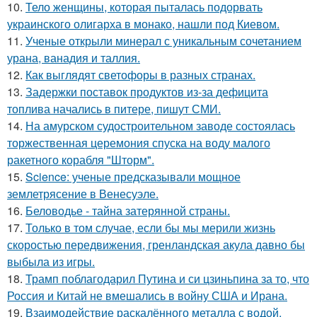
10.
Тело женщины, которая пыталась подорвать
украинского олигарха в монако, нашли под Киевом.
11.
Ученые открыли минерал с уникальным сочетанием
урана, ванадия и таллия.
12.
Как выглядят светофоры в разных странах.
13.
Задержки поставок продуктов из-за дефицита
топлива начались в питере, пишут СМИ.
14.
На амурском судостроительном заводе состоялась
торжественная церемония спуска на воду малого
ракетного корабля "Шторм".
15.
Science: ученые предсказывали мощное
землетрясение в Венесуэле.
16.
Беловодье - тайна затерянной страны.
17.
Только в том случае, если бы мы мерили жизнь
скоростью передвижения, гренландская акула давно бы
выбыла из игры.
18.
Трамп поблагодарил Путина и си цзиньпина за то, что
Россия и Китай не вмешались в войну США и Ирана.
19.
Взаимодействие раскалённого металла с водой.