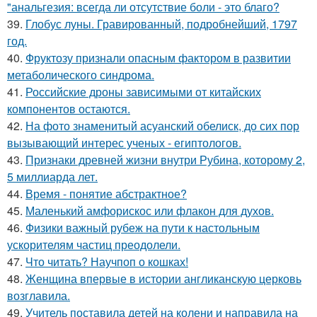
"анальгезия: всегда ли отсутствие боли - это благо?
39.
Глобус луны. Гравированный, подробнейший, 1797
год.
40.
Фруктозу признали опасным фактором в развитии
метаболического синдрома.
41.
Российские дроны зависимыми от китайских
компонентов остаются.
42.
На фото знаменитый асуанский обелиск, до сих пор
вызывающий интерес ученых - египтологов.
43.
Признаки древней жизни внутри Рубина, которому 2,
5 миллиарда лет.
44.
Время - понятие абстрактное?
45.
Маленький амфорискос или флакон для духов.
46.
Физики важный рубеж на пути к настольным
ускорителям частиц преодолели.
47.
Что читать? Научпоп о кошках!
48.
Женщина впервые в истории англиканскую церковь
возглавила.
49.
Учитель поставила детей на колени и направила на