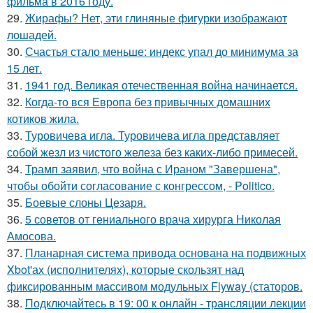
фильма в 2016 году.
29.
Жирафы? Нет, эти глиняные фигурки изображают
лошадей.
30.
Счастья стало меньше: индекс упал до минимума за
15 лет.
31.
1941 год. Великая отечественная война начинается.
32.
Когда-то вся Европа без привычных домашних
котиков жила.
33.
Туровичева игла. Туровичева игла представляет
собой жезл из чистого железа без каких-либо примесей.
34.
Трамп заявил, что война с Ираном "Завершена",
чтобы обойти согласование с конгрессом, - Politico.
35.
Боевые слоны Цезаря.
36.
5 советов от гениального врача хирурга Николая
Амосова.
37.
Планарная система привода основана на подвижных
Xbot'ах (исполнителях), которые скользят над
фиксированным массивом модульных Flyway (статоров.
38.
Подключайтесь в 19: 00 к онлайн - трансляции лекции