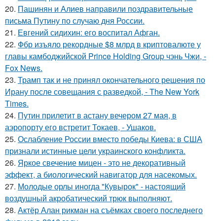
20.
Пашинян и Алиев направили поздравительные
письма Путину по случаю дня России.
21.
Евгений сидихин: его воспитал Афган.
22.
Фбр изъяло рекордные $8 млрд в криптовалюте у
главы камбоджийской Prince Holding Group чэнь Чжи, -
Fox News.
23.
Трамп так и не принял окончательного решения по
Ирану после совещания с разведкой, - The New York
Times.
24.
Путин прилетит в астану вечером 27 мая, в
аэропорту его встретит Токаев, - Ушаков.
25.
Ослабление России вместо победы Киева: в США
признали истинные цели украинского конфликта.
26.
Яркое свечение мицен - это не декоративный
эффект, а биологический навигатор для насекомых.
27.
Молодые орлы иногда "Кувырок" - настоящий
воздушный акробатический трюк выполняют.
28.
Актёр Алан рикман на съёмках своего последнего