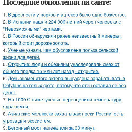
Последние обновления на сайте:
1.
В древности у тюрков и ацтеков было одно божество.
2.
В Испании нашли 224 000-летний череп человека с
"Невозможными" чертами.
3.
В России обнаружили ранее неизвестный минерал,
который стоит дороже золота.
4.
Ученые узнали, чем обусловлена польза сельской
жизни для детей.
5.
Открытие: люди и обезьяны унаследовали смех от
общего предка 15 млн лет назад - открытие.
6.
Дочь знаменитого актёра вынуждена зарабатывать в
Onlyfans на голых фото, потому что отец оставил её без
денег.
7.
На 1000 C ниже: ученые переоценили температуру
ядра земли.
8.
Азиатские моллюски захватывают реки России: есть
угроза для экосистем.
9.
Бетонный мост напечатали за 30 минут.