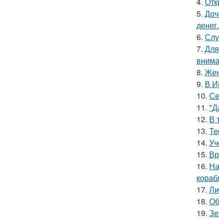
4.
Отк
5.
Доч
денег.
6.
Слу
7.
Для
внима
8.
Жен
9.
В И
10.
Се
11.
"Д
12.
В 
13.
Те
14.
Уч
15.
Вр
16.
На
кораб
17.
Ли
18.
Об
19.
Зе