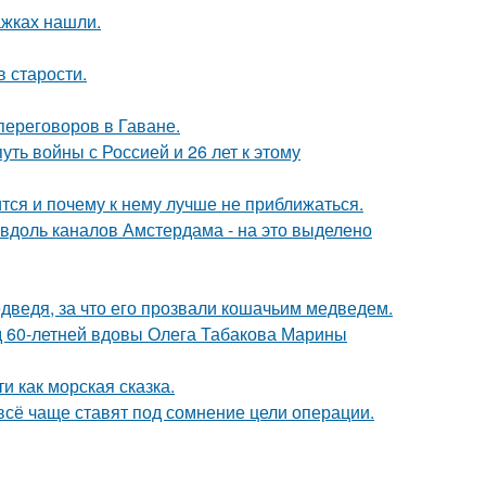
ажках нашли.
в старости.
переговоров в Гаване.
ть войны с Россией и 26 лет к этому
тся и почему к нему лучше не приближаться.
 вдоль каналов Амстердама - на это выделено
дведя, за что его прозвали кошачьим медведем.
д 60-летней вдовы Олега Табакова Марины
и как морская сказка.
всё чаще ставят под сомнение цели операции.