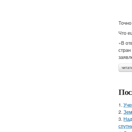
Точно
Что е
«В от
стран
заявл
читат
Пос
1.
Уче
2.
Зем
3.
Над
спутн