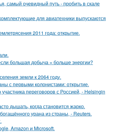
я, самый очевидный путь - пробить в скале
е комплектующие для авиатехники выпускаются
млетрясения 2011 года: открытие.
али.
 если большая добыча = больше энергии?
еления земли к 2064 году.
ны с первыми колонистами: открытие.
частника переговоров с Россией, - Helsingin
асто дышать, когда становится жарко.
гащённого урана из страны, - Reuters.
.
le, Amazon и Microsoft.