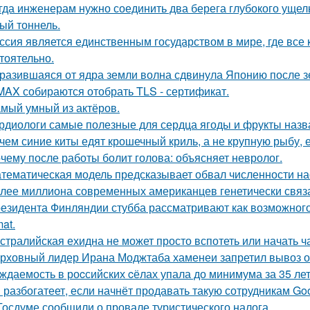
гда инженерам нужно соединить два берега глубокого ущель
ый тоннель.
ссия является единственным государством в мире, где вс
тоятельно.
разившаяся от ядра земли волна сдвинула Японию после зе
MAX собираются отобрать TLS - сертификат.
мый умный из актёров.
рдиологи самые полезные для сердца ягоды и фрукты назв
чем синие киты едят крошечный криль, а не крупную рыбу,
чему после работы болит голова: объясняет невролог.
тематическая модель предсказывает обвал численности нас
лее миллиона современных американцев генетически связа
езидента Финляндии стубба рассматривают как возможного у
at.
стралийская ехидна не может просто вспотеть или начать ч
рховный лидер Ирана Моджтаба хаменеи запретил вывоз обо
ждаемость в роcсийских cёлах упала до минимума за 35 лет
 разбогатеет, если начнёт продавать такую сотрудникам Goog
Госдуме сообщили о провале туристического налога.