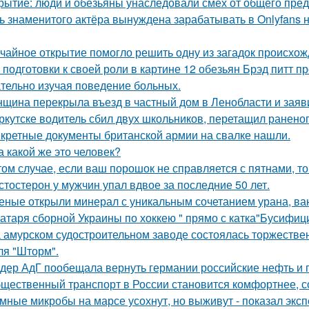
рытие: люди и обезьяны унаследовали смех от общего предк
ь знаменитого актёра вынуждена зарабатывать в Onlyfans н
чайное открытие помогло решить одну из загадок происхож
 подготовки к своей роли в картине 12 обезьян Брэд питт п
тельно изучая поведение больных.
щина перекрыла въезд в частный дом в Ленобласти и заяви
ркутске водитель сбил двух школьников, перетащил раненог
кретные документы британской армии на свалке нашли.
а какой же это человек?
том случае, если ваш порошок не справляется с пятнами, то
стостерон у мужчин упал вдвое за последние 50 лет.
еные открыли минерал с уникальным сочетанием урана, ван
атаря сборной Украины по хоккею " прямо с катка"Бусифиц
 амурском судостроительном заводе состоялась торжествен
ля "Шторм".
дер АдГ пообещала вернуть германии российские нефть и г
щественный транспорт в России становится комфортнее, с
мные микробы на марсе усохнут, но выживут - показал экс