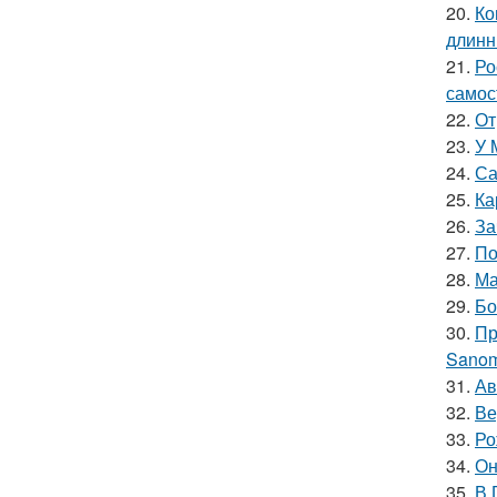
20.
Ко
длинн
21.
Ро
самос
22.
От
23.
У 
24.
Са
25.
Ка
26.
За
27.
По
28.
Ма
29.
Бо
30.
Пр
Sanom
31.
Ав
32.
Ве
33.
Ро
34.
Он
35.
В 