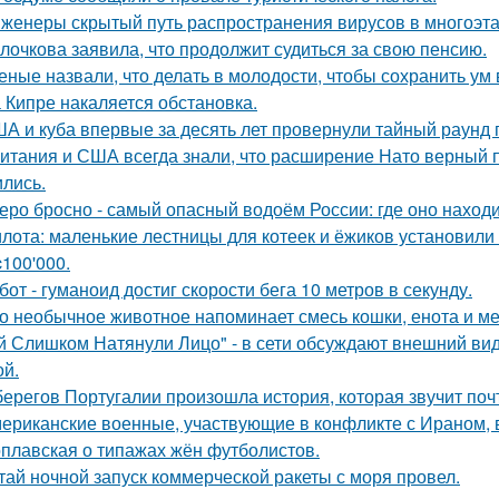
женеры скрытый путь распространения вирусов в многоэт
лочкова заявила, что продолжит судиться за свою пенсию.
еные назвали, что делать в молодости, чтобы сохранить ум 
 Кипре накаляется обстановка.
А и куба впервые за десять лет провернули тайный раунд 
итания и США всегда знали, что расширение Нато верный пу
ились.
еро бросно - самый опасный водоём России: где оно находи
лота: маленькие лестницы для котеек и ёжиков установили
c100'000.
бот - гуманоид достиг скорости бега 10 метров в секунду.
о необычное животное напоминает смесь кошки, енота и ме
й Слишком Натянули Лицо" - в сети обсуждают внешний ви
ой.
берегов Португалии произошла история, которая звучит почт
ериканские военные, участвующие в конфликте с Ираном, 
плавская о типажах жён футболистов.
тай ночной запуск коммерческой ракеты с моря провел.