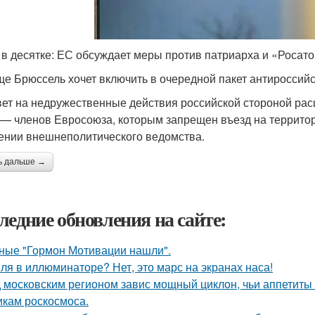
 в десятке: ЕС обсуждает меры против патриарха и «Росат
ще Брюссель хочет включить в очередной пакет антироссийс
вет на недружественные действия российской стороной рас
 — членов Евросоюза, которым запрещен въезд на территор
ении внешнеполитического ведомства.
ь дальше →
ледние обновления на сайте:
ные "Гормон Мотивации нашли".
ля в иллюминаторе? Нет, это марс на экранах наса!
 московским регионом завис мощный циклон, чьи аппетиты
икам роскосмоса.