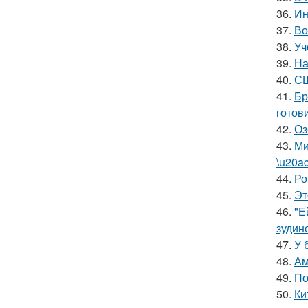
36.
Ин
37.
Во
38.
Уч
39.
На
40.
СШ
41.
Бр
готов
42.
Оз
43.
Ми
\u20a
44.
Ро
45.
Эт
46.
"Е
зудин
47.
У 
48.
Ам
49.
По
50.
Ки