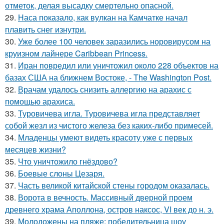
отметок, делая высадку смертельно опасной.
29.
Наса показало, как вулкан на Камчатке начал
плавить снег изнутри.
30.
Уже более 100 человек заразились норовирусом на
круизном лайнере Caribbean Princess.
31.
Иран повредил или уничтожил около 228 объектов на
базах США на ближнем Востоке, - The Washington Post.
32.
Врачам удалось снизить аллергию на арахис с
помощью арахиса.
33.
Туровичева игла. Туровичева игла представляет
собой жезл из чистого железа без каких-либо примесей.
34.
Младенцы умеют видеть красоту уже с первых
месяцев жизни?
35.
Что уничтожило гнёздово?
36.
Боевые слоны Цезаря.
37.
Часть великой китайской стены городом оказалась.
38.
Ворота в вечность. Массивный дверной проем
древнего храма Аполлона, остров наксос, VI век до н. э.
39.
Молодожены на пляже: победительница шоу