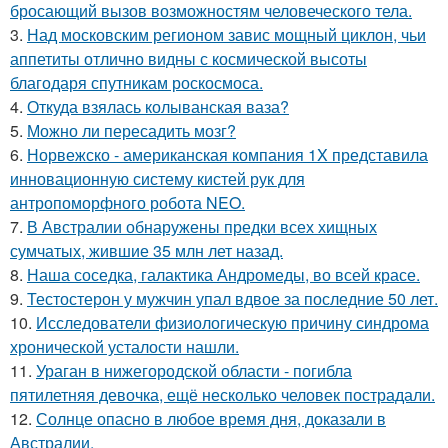
бросающий вызов возможностям человеческого тела.
3.
Над московским регионом завис мощный циклон, чьи
аппетиты отлично видны с космической высоты
благодаря спутникам роскосмоса.
4.
Откуда взялась колыванская ваза?
5.
Можно ли пересадить мозг?
6.
Норвежско - американская компания 1X представила
инновационную систему кистей рук для
антропоморфного робота NEO.
7.
В Австралии обнаружены предки всех хищных
сумчатых, жившие 35 млн лет назад.
8.
Наша соседка, галактика Андромеды, во всей красе.
9.
Тестостерон у мужчин упал вдвое за последние 50 лет.
10.
Исследователи физиологическую причину синдрома
хронической усталости нашли.
11.
Ураган в нижегородской области - погибла
пятилетняя девочка, ещё несколько человек пострадали.
12.
Солнце опасно в любое время дня, доказали в
Австралии.