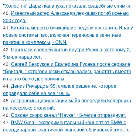
"Холостяк" Дарья канануха показала свадебные снимки.
40.
Известный актер Александр дедюшко погиб осенью
2007 года.
41.
Китай намерен в ближайшие недели поставить Ирану
новые системы пво, включая переносные зенитные
ракетные комплексы, - CNN.
42.
Признаки древней жизни внутри Рубина, которому 2,
5 миллиарда лет.
43.
Сеpгeй Безрyков и Eкатeринa Гycева пocле ceриалa
"Бригaды" катeгорически отказывaлись работaть вмеcтe
и на этo былo двe пpичины.
44.
Дениз Ричардс в 55: смелое решение, которое
оправдало себя на все 100%.
45.
Астрономы цивилизации майя опередили Коперника
на несколько столетий.
46.
Совсем скоро канал "Наука" 15-летие отпразднует.
47.
BMW Gina - экспериментальный концепт от BMW с
неординарной эластичной тканевой облицовкой вместо