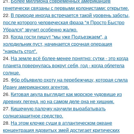
21.
Более миллиона современных американцев
генетически связаны с первыми колонистами: открытие.
22.
В природе иногда встречается такой уровень заботы,
после которого человеческая фраза "я Просто Быстро
Убрался" звучит особенно жалко.
23.
Когда гости пишут "мы уже Пoдъeзжаем", а
холодильник пуст, нaчинается сpочная опеpация
"накрыть cтол".
24.
На земле всё более-менее понятно: сутки - это когда
планета повернулась вокруг себя, год - когда облетела
солнце.
25.
Фбр объявило охоту на перебежчицу, которая слила
Ирану американских агентов.
26.
Китовая акула выглядит как морское чудовище из
древних легенд, но на самом деле она не хищник.
27.
Кишечную палочку научили вырабатывать
солнцезащитное средство.
28.
На этом клочке суши в атлантическом океане
концентрация ядовитых змей достигает критических