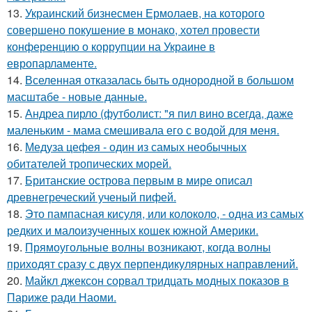
13.
Украинский бизнесмен Ермолаев, на которого
совершено покушение в монако, хотел провести
конференцию о коррупции на Украине в
европарламенте.
14.
Вселенная отказалась быть однородной в большом
масштабе - новые данные.
15.
Андреа пирло (футболист: "я пил вино всегда, даже
маленьким - мама смешивала его с водой для меня.
16.
Медуза цефея - один из самых необычных
обитателей тропических морей.
17.
Британские острова первым в мире описал
древнегреческий ученый пифей.
18.
Это пампасная кисуля, или колоколо, - одна из самых
редких и малоизученных кошек южной Америки.
19.
Прямоугольные волны возникают, когда волны
приходят сразу с двух перпендикулярных направлений.
20.
Майкл джексон сорвал тридцать модных показов в
Париже ради Наоми.