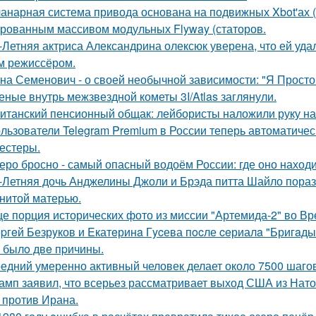
анарная система привода основана на подвижных Xbot'ах (
рованным массивом модульных Flyway (статоров.
-Летняя актриса Александрина олексюк уверена, что ей удал
м режиссёром.
на Семенович - о своей необычной зависимости: "Я Просто
еные внутрь межзвездной кометы 3I/Atlas заглянули.
итанский пенсионный общак: лейбористы наложили руку на
льзователи Telegram Premium в России теперь автоматическ
тестеры.
еро бросно - самый опасный водоём России: где оно находи
-Летняя дочь Анджелины Джоли и Брэда питта Шайло пораз
нитой матерью.
е порция исторических фото из миссии "Артемида-2" во Вр
pгeй Безрyков и Eкатeринa Гycева пocле ceриалa "Бригaды
o былo двe пpичины.
едний умеренно активный человек делает около 7500 шагов
амп заявил, что всерьез рассматривает выход США из Нато
 против Ирана.