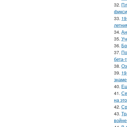
32.
Пл
фикси
33.
19
летни
34.
Ан
35.
Уч
36.
Бр
37.
По
бета-
38.
Оз
39.
19
знаме
40.
Ещ
41.
Се
на эт
42.
Ср
43.
Тр
войне