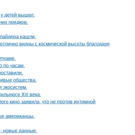
у детей вышел.
них предков.
ллайдера нашли.
 отлично видны с космической высоты благодаря
етнаме.
о по часам.
поставили.
ливые общества.
я экосистем.
ильнюсе Xiii века.
ого кино заявила, что не против интимной
вые американцы.
- новые данные.