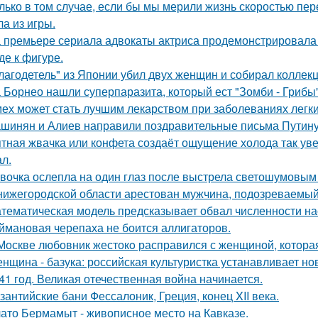
лько в том случае, если бы мы мерили жизнь скоростью пе
а из игры.
 премьере сериала адвокаты актриса продемонстрировала 
де к фигуре.
лагодетель" из Японии убил двух женщин и собирал коллек
 Борнео нашли суперпаразита, который ест "Зомби - Грибы"
ех может стать лучшим лекарством при заболеваниях легки
шинян и Алиев направили поздравительные письма Путину 
тная жвачка или конфета создаёт ощущение холода так уве
л.
вочка ослепла на один глаз после выстрела светошумовым
нижегородской области арестован мужчина, подозреваемый
тематическая модель предсказывает обвал численности нас
ймановая черепаха не боится аллигаторов.
Москве любовник жестокo расправился с женщиной, которая
нщина - базука: российская культуристка устанавливает нов
41 год. Великая отечественная война начинается.
зантийские бани Фессалоник, Греция, конец XII века.
ато Бермамыт - живописное место на Кавказе.