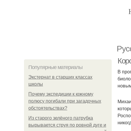
Рус
Кор
Популярные материалы
В про
Экстернат в старших классах
биоло
школы
новым
Почему экспедиции к южному
Михаи
полюсу погибали при загадочных
котор
обстоятельствах?
Роспо
Из старого зелёного патрубка
никог
вырывается струя по ровной дуге и