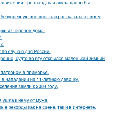
редвижения, гренландская акула давно бы
безупречную внешность и рассказала о своем
цию из черепов дома.
.
х.
по случаю дня России.
ренно, будто во рту открылся маленький зимний
 патроном в приморье.
 в нападении на 11-летнюю девочку.
еления земли к 2064 году.
 ушла к нему от мужа.
ые рекорды как на сцене, так и в интернете.