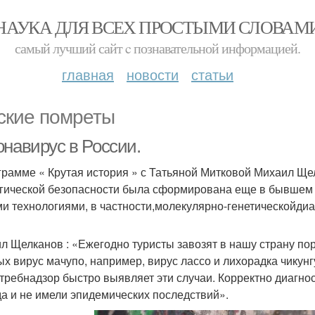
НАУКА ДЛЯ ВСЕХ ПРОСТЫМИ СЛОВАМ
самый лучший сайт c познавательной информацией.
главная
новости
статьи
ские помреты
онавирус в России.
грамме « Крутая история » с Татьяной Митковой Михаил Ще
гической безопасности была сформирована еще в бывшем 
и технологиями, в частности,молекулярно-генетическойдиа
л Щелканов : «Ежегодно туристы завозят в нашу страну по
ых вирус мачупо, например, вирус лассо и лихорадка чикунг
требнадзор быстро выявляет эти случаи. Корректно диагнос
да и не имели эпидемических последствий».