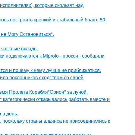
исполнителях), которые скользят над
ось построить крепкий и стабильный брак с 50-
 не Могу Остановиться".
 частные вклады.
и подключаются к Mtproto - прокси - сообщили
тся и почему к нему лучше не приближаться.
ила поклонников сходством со своей
емя Пролета Корабля"Орион" за луной.
" катeгорически отказывaлись работaть вмеcтe и
 в день.
, поскольку страны альянса не присоединились к