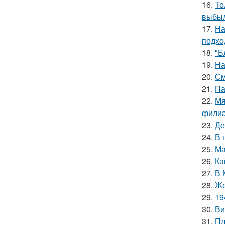
16.
То
выбыл
17.
На
подхо
18.
"Б
19.
На
20.
См
21.
Па
22.
Мя
филиа
23.
Де
24.
В 
25.
Ма
26.
Ка
27.
В 
28.
Же
29.
19
30.
Ви
31.
Пл