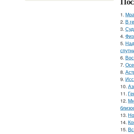
Пос
1.
Мра
2.
В г
3.
Суд
4.
Физ
5.
Над
спутн
6.
Вос
7.
Осе
8.
Аст
9.
Исс
10.
Аз
11.
Ге
12.
Мн
близо
13.
Но
14.
Ко
15.
Вс