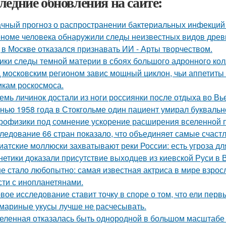
ледние обновления на сайте:
чный прогноз о распространении бактериальных инфекций 
еноме человека обнаружили следы неизвестных видов древ
 в Москве отказался признавать ИИ - Арты творчеством.
ики следы темной материи в сбоях большого адронного ко
 московским регионом завис мощный циклон, чьи аппетиты
икам роскосмоса.
емь личинок достали из ноги россиянки после отдыха во Вь
нью 1958 года в Стокгольме один пациент умирал буквальн
рофизики под сомнение ускорение расширения вселенной 
ледование 66 стран показало, что объединяет самые счаст
иатские моллюски захватывают реки России: есть угроза дл
нетики доказали присутствие выходцев из киевской Руси в В
е стало любопытно: самая известная актриса в мире взросл
сти с инопланетянами.
вое исследование ставит точку в споре о том, что ели пер
мариные укусы лучше не расчесывать.
еленная отказалась быть однородной в большом масштабе 