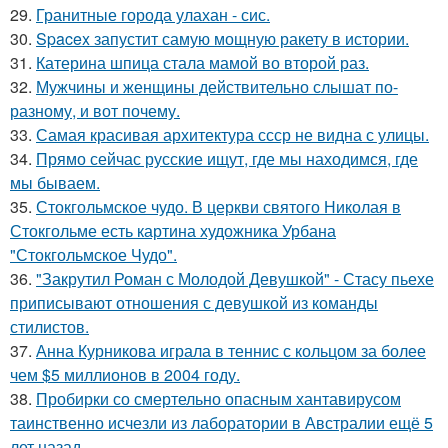
29.
Гранитные города улахан - сис.
30.
Spacex запустит самую мощную ракету в истории.
31.
Катерина шпица стала мамой во второй раз.
32.
Мужчины и женщины действительно слышат по-
разному, и вот почему.
33.
Самая красивая архитектура ссср не видна с улицы.
34.
Прямо сейчас русские ищут, где мы находимся, где
мы бываем.
35.
Стокгольмское чудо. В церкви святого Николая в
Стокгольме есть картина художника Урбана
"Стокгольмское Чудо".
36.
"Закрутил Роман с Молодой Девушкой" - Стасу пьехе
приписывают отношения с девушкой из команды
стилистов.
37.
Анна Курникова играла в теннис с кольцом за более
чем $5 миллионов в 2004 году.
38.
Пробирки со смертельно опасным хантавирусом
таинственно исчезли из лаборатории в Австралии ещё 5
лет назад.