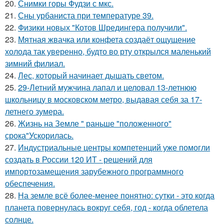
20.
Снимки горы Фудзи с мкс.
21.
Сны урбаниста при температуре 39.
22.
Физики новых "Котов Шредингера получили".
23.
Мятная жвачка или конфета создаёт ощущение
холода так уверенно, будто во рту открылся маленький
зимний филиал.
24.
Лес, который начинает дышать светом.
25.
29-Летний мужчина лапал и целовал 13-летнюю
школьницу в московском метро, выдавая себя за 17-
летнего зумера.
26.
Жизнь на Земле " раньше "положенного"
срока"Ускорилась.
27.
Индустриальные центры компетенций уже помогли
создать в России 120 ИТ - решений для
импортозамещения зарубежного программного
обеспечения.
28.
На земле всё более-менее понятно: сутки - это когда
планета повернулась вокруг себя, год - когда облетела
солнце.