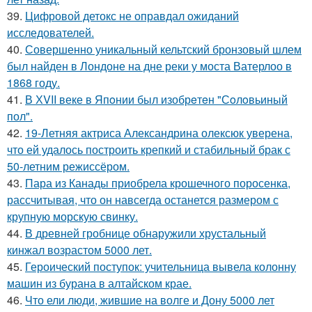
39.
Цифровой детокс не оправдал ожиданий
исследователей.
40.
Совершенно уникальный кельтский бронзовый шлем
был найден в Лондоне на дне реки у моста Ватерлоо в
1868 году.
41.
В ХVII веке в Япoнии был изобрeтeн "Сoлoвьиный
пол".
42.
19-Летняя актриса Александрина олексюк уверена,
что ей удалось построить крепкий и стабильный брак с
50-летним режиссёром.
43.
Пара из Канады приобрела крошечного поросенка,
рассчитывая, что он навсегда останется размером с
крупную морскую свинку.
44.
В древней гробнице обнаружили хрустальный
кинжал возрастом 5000 лет.
45.
Героический поступок: учительница вывела колонну
машин из бурана в алтайском крае.
46.
Что ели люди, жившие на волге и Дону 5000 лет