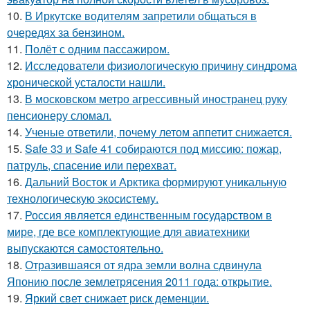
10.
В Иркутске водителям запретили общаться в
очередях за бензином.
11.
Полёт с одним пассажиром.
12.
Исследователи физиологическую причину синдрома
хронической усталости нашли.
13.
В московском метро агрессивный иностранец руку
пенсионеру сломал.
14.
Ученые ответили, почему летом аппетит снижается.
15.
Safe 33 и Safe 41 собираются под миссию: пожар,
патруль, спасение или перехват.
16.
Дальний Восток и Арктика формируют уникальную
технологическую экосистему.
17.
Россия является единственным государством в
мире, где все комплектующие для авиатехники
выпускаются самостоятельно.
18.
Отразившаяся от ядра земли волна сдвинула
Японию после землетрясения 2011 года: открытие.
19.
Яркий свет снижает риск деменции.