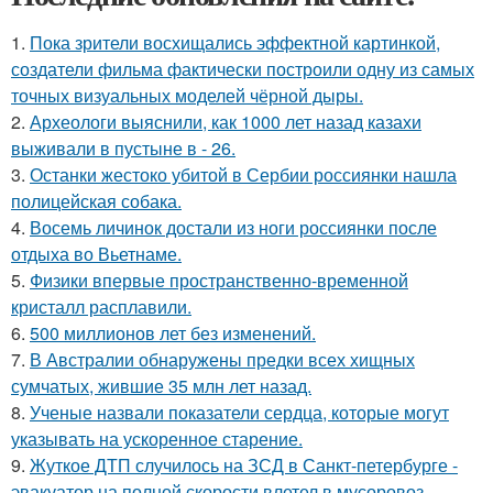
1.
Пока зрители восхищались эффектной картинкой,
создатели фильма фактически построили одну из самых
точных визуальных моделей чёрной дыры.
2.
Археологи выяснили, как 1000 лет назад казахи
выживали в пустыне в - 26.
3.
Останки жестоко убитой в Сербии россиянки нашла
полицейская собака.
4.
Восемь личинок достали из ноги россиянки после
отдыха во Вьетнаме.
5.
Физики впервые пространственно-временной
кристалл расплавили.
6.
500 миллионов лет без изменений.
7.
В Австралии обнаружены предки всех хищных
сумчатых, жившие 35 млн лет назад.
8.
Ученые назвали показатели сердца, которые могут
указывать на ускоренное старение.
9.
Жуткое ДТП случилось на ЗСД в Санкт-петербурге -
эвакуатор на полной скорости влетел в мусоровоз.