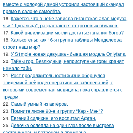
вместе с молодой дамой устроили настоящий скандал
прямо в салоне самолёта.
16.
Кажется, что в небе зависла гигантская алая медуза,
чьи "Щупальца", разрастаются от грозовых облаков.
17.
Какой цивилизации могли достаться знания богов?
18.
Халькогены: как 16-я группа таблицы Менделеева
строит наш мир?
19.
У S1mple новая девушка - бывшая модель Onlyfans.
20.
Тайны гор. Безлюдные, неприступные горы хранят
немало тайн.
21.
Рост продолжительности жизни обернулся
эпидемией нейродегенеративных заболеваний, с
которыми современная медицина пока справляется с
трудом.
22.
Самый умный из актёров.
23.
Помните лихие 90-е и группу "Кар - Мэн"?
24.
Евгений сидихин: его воспитал Афган.
25.
Девочка ослепла на один глаз после выстрела
светошумовым патроном в приморье.