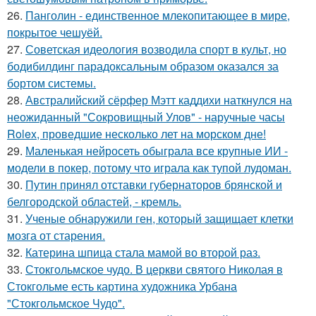
26.
Панголин - единственное млекопитающее в мире,
покрытое чешуёй.
27.
Советская идеология возводила спорт в культ, но
бодибилдинг парадоксальным образом оказался за
бортом системы.
28.
Австралийский сёрфер Мэтт каддихи наткнулся на
неожиданный "Сокровищный Улов" - наручные часы
Rolex, проведшие несколько лет на морском дне!
29.
Маленькая нейросеть обыграла все крупные ИИ -
модели в покер, потому что играла как тупой лудоман.
30.
Путин принял отставки губернаторов брянской и
белгородской областей, - кремль.
31.
Ученые обнаружили ген, который защищает клетки
мозга от старения.
32.
Катерина шпица стала мамой во второй раз.
33.
Стокгольмское чудо. В церкви святого Николая в
Стокгольме есть картина художника Урбана
"Стокгольмское Чудо".