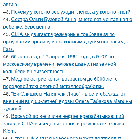
авгию.
43.
Почему у кого-то вес уходит легко, а у кого-то - нет?
44.
Сестра Ольги Бузовой Анна, много лет мечтавшая о
ребенке, беременна.
45.
США выдвигают чрезмерные требования по
ормузскому проливу и нескольким другим вопросам, -
Fars.
46.
65 лет назад, 12 апреля 1961 года, в 9: 07 по
московскому времени человек шагнул из земной
колыбели в неизвестность.
47.
Медное острие копья возрастом до 6000 лет с
передовой технологией металлообработки.
48.
"Ей Слишком Натянули Лицо" - в сети обсуждают
внешний вид 60-летней вдовы Олега Табакова Марины
зудиной.
49.
Восьмой по величине нефтеперерабатывающий
завод в США выведен из строя в результате взрыва, -
Kfdm.
50.
Странный сигнал из космоса может подтвердить