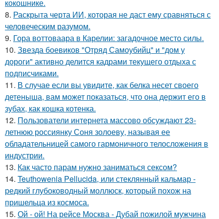
кокошнике.
8.
Раскрыта черта ИИ, которая не даст ему сравняться с
человеческим разумом.
9.
Гора воттоваара в Карелии: загадочное место силы.
10.
Звезда боевиков "Отряд Самоубийц" и "дом у
дороги" активно делится кадрами текущего отдыха с
подписчиками.
11.
В случае если вы увидите, как белка несет своего
детеныша, вам может показаться, что она держит его в
зубах, как кошка котенка.
12.
Пользователи интернета массово обсуждают 23-
летнюю россиянку Соня золоеву, называя ее
обладательницей самого гармоничного телосложения в
индустрии.
13.
Как часто парам нужно заниматься сексом?
14.
Teuthowenia Pellucida, или стеклянный кальмар -
редкий глубоководный моллюск, который похож на
пришельца из космоса.
15.
Ой - ой! На рейсе Москва - Дубай пожилой мужчина