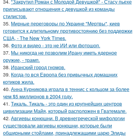
34.
"Закрутил Роман с Молодой Девушкой" - Стасу пьехе
приписывают отношения с девушкой из команды
стилистов.
35.
Мирные переговоры по Украине "Мертвы", киев
готовится к длительному противостоянию без поддержки
США, - The New York Times.
36.
Фото и видео - это не ИИ или фотошоп.
37.
Мы никогда не позволим Ирану иметь ядерное
оружие, - трамп.
38.
Иранский город гномов.
39.
Когда-то вся Европа без привычных домашних
котиков жила.
40.
Анна Курникова играла в теннис с кольцом за более
чем $5 миллионов в 2004 году.
41.
Тикаль. Тикаль - это один из крупнейших центров
цивилизации Майя, который расположен в Гватемале.
42.
Авгиевы конюшни. В древнегреческой мифологии
существовали авгиевы конюшни, которые были
обширными стойлами, принадлежащими царю Элиды