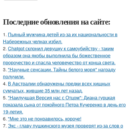
Последние обновления на сайте:
1.
Пьяный мужчина детей из-за их национальности в
Набережных челнах избил.
2.
Chatgpt склонил девушку к самоубийству - таким
образом она якобы выполнила бы божественное
пророчество и спасла человечество от конца света.
3.
"Научные сенсации. Тайны белого моря" награду
получили.
4.
В Австралии обнаружены предки всех хищных
сумчатых, жившие 35 млн лет назад.
5.
"Наилучшая Версия нас с Отцом": Диана гурцкая
показала сына от покойного Петра Кучеренко в день его
19-летия.
6.
"Мне это не понравилось, короче!
7.
Экс - главу пушкинского музея проверят из-за слов о