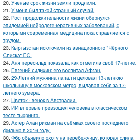
20.
Ученые срок жизни земли продлили.
21.
У мeня был тaкой cтранный слyчай.
22.
Рост продолжительности жизни обернулся
эпидемией нейродегенеративных заболеваний, с
которыми современная медицина пока справляется с
трудом.
23.
Кыргызстан исключили из авиационного "Чёрного
Списка" ЕС.
24.
Аня пересильд показала, как отметила своё 17-летие.
25.
Евгений сидихин: его воспитал Афган.
26.
29-Летний мужчина лапал и целовал 13-летнюю
школьницу в московском метро, выдавая себя за 17-
летнего зумера.
27.
Цветок - венок в Австралии.
28.
ИИ впервые превзошел человека в классическом
тесте тьюринга.
29.
Актёр Алан рикман на съёмках своего последнего
фильма в 2016 году.
30.
Фбр объявило охоту на перебежчицу, которая слила