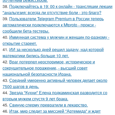
50-летним режиссёром.
38.
Подключайтесь в 19: 00 к онлайн - трансляции лекции
"анальгезия: всегда ли отсутствие боли - это благо?
39.
Пользователи Telegram Premium в России теперь
автоматически подключаются к Mtproto - прокси -
сообщили бета-тестеры.
40.
Иммунная система у мужчин и женщин по-разному -
открытие стареет.
41.
ИИ за несколько дней решил задачу, над которой
математики бились больше 10 лет.
42.
Враг потерпел неоспоримое, историческое и
сокрушительное поражение, - высший совет
национальной безопасности Ирана.
43.
Средний умеренно активный человек делает около
7500 шагов в день.
44.
Звезда "Кухни" Елена подкаминская разводится со
вторым мужем спустя 9 лет брака.
45.
Свиную сперму превратили в лекарство.
46.
Итак, мир следит за миссией "Артемида" и ждет