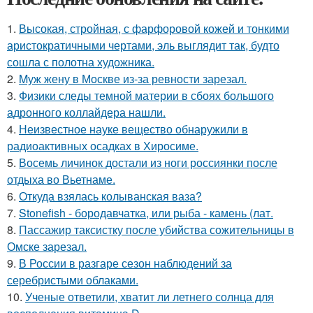
1.
Высокая, стройная, с фарфоровой кожей и тонкими
аристократичными чертами, эль выглядит так, будто
сошла с полотна художника.
2.
Mуж жену в Москве из-за ревности зарезал.
3.
Физики следы темной материи в сбоях большого
адронного коллайдера нашли.
4.
Неизвестное науке вещество обнаружили в
радиоактивных осадках в Хиросиме.
5.
Восемь личинок достали из ноги россиянки после
отдыха во Вьетнаме.
6.
Откуда взялась колыванская ваза?
7.
Stonefish - бородавчатка, или рыба - камень (лат.
8.
Пассажир таксистку после убийства сожительницы в
Омске зарезал.
9.
В России в разгаре сезон наблюдений за
серебристыми облаками.
10.
Ученые ответили, хватит ли летнего солнца для