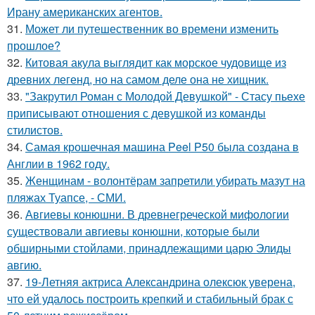
Ирану американских агентов.
31.
Может ли путешественник во времени изменить
прошлое?
32.
Китовая акула выглядит как морское чудовище из
древних легенд, но на самом деле она не хищник.
33.
"Закрутил Роман с Молодой Девушкой" - Стасу пьехе
приписывают отношения с девушкой из команды
стилистов.
34.
Самая крошечная машина Peel P50 была создана в
Англии в 1962 году.
35.
Женщинам - волонтёрам запретили убирать мазут на
пляжах Туапсе, - СМИ.
36.
Авгиевы конюшни. В древнегреческой мифологии
существовали авгиевы конюшни, которые были
обширными стойлами, принадлежащими царю Элиды
авгию.
37.
19-Летняя актриса Александрина олексюк уверена,
что ей удалось построить крепкий и стабильный брак с