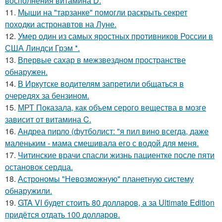
восполнения витамина D.
11.
Мыши на "тарзанке" помогли раскрыть секрет
походки астронавтов на Луне.
12.
Умер один из самых яростных противников России в
США Линдси Грэм *.
13.
Впервые сахар в межзвездном пространстве
обнаружен.
14.
В Иркутске водителям запретили общаться в
очередях за бензином.
15.
МРТ Показала, как объем серого вещества в мозге
зависит от витамина C.
16.
Андреа пирло (футболист: "я пил вино всегда, даже
маленьким - мама смешивала его с водой для меня.
17.
Читинские врачи спасли жизнь пациентке после пяти
остановок сердца.
18.
Астрономы "Невозможную" планетную систему
обнаружили.
19.
GTA VI будет стоить 80 долларов, а за Ultimate Edition
придётся отдать 100 долларов.