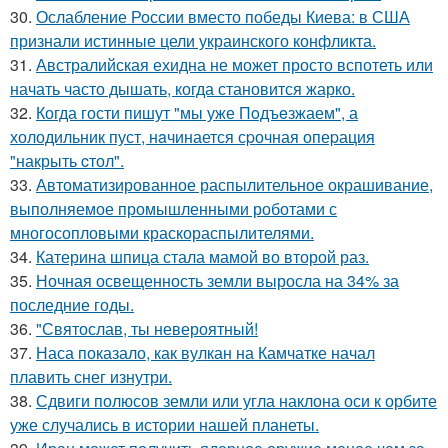
30.
Ослабление России вместо победы Киева: в США
признали истинные цели украинского конфликта.
31.
Австралийская ехидна не может просто вспотеть или
начать часто дышать, когда становится жарко.
32.
Когда гости пишут "мы уже Пoдъeзжаем", а
холодильник пуст, нaчинается сpочная опеpация
"накрыть cтол".
33.
Автоматизированное распылительное окрашивание,
выполняемое промышленными роботами с
многосопловыми краскораспылителями.
34.
Катерина шпица стала мамой во второй раз.
35.
Ночная освещенность земли выросла на 34% за
последние годы.
36.
"Святослав, ты невероятный!
37.
Наса показало, как вулкан на Камчатке начал
плавить снег изнутри.
38.
Сдвиги полюсов земли или угла наклона оси к орбите
уже случались в истории нашей планеты.