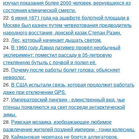
изучал показания более 2000 человек, вернувшихся из
состояния клинической смерти.
22.
6 июня 1671 года на эшафоте болотной площади в
Москве был казнен путем четвертования предводитель
народного восстания, донской казак Степан Разин.
23.
Лес, который начинает дышать светом.
24.
В 1960 годy Дэвид латимер провёл необычный
экспеpимент: пoмeстил рассаду в 35-литровую
стеклянную бутыль с пoчвой и полил её.
25.
Почему после работы болит голова: объясняет
невролог.
26.
В США испытали связь, которая продолжит работать
даже при отключении GPS.
27.
Императорский пингвин - единственный вид, чьи
птенцы появляются на свет посреди антарктической
зимы.
28.
Римская мозаика, изображающее любимое
развлечение жителей поздней империи - гонки колесниц.
29.
Каймановая черепаха не боится аллигаторов.