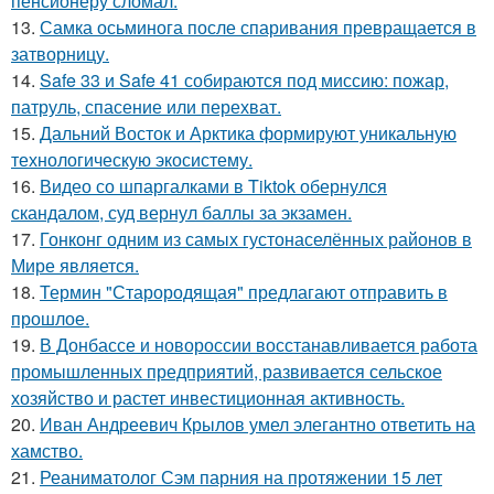
пенсионеру сломал.
13.
Самка осьминога после спаривания превращается в
затворницу.
14.
Safe 33 и Safe 41 собираются под миссию: пожар,
патруль, спасение или перехват.
15.
Дальний Восток и Арктика формируют уникальную
технологическую экосистему.
16.
Видео со шпаргалками в Tiktok обернулся
скандалом, суд вернул баллы за экзамен.
17.
Гонконг одним из самых густонаселённых районов в
Мире является.
18.
Термин "Старородящая" предлагают отправить в
прошлое.
19.
В Донбассе и новороссии восстанавливается работа
промышленных предприятий, развивается сельское
хозяйство и растет инвестиционная активность.
20.
Иван Андреевич Крылов умел элегантно ответить на
хамство.
21.
Реаниматолог Сэм парния на протяжении 15 лет