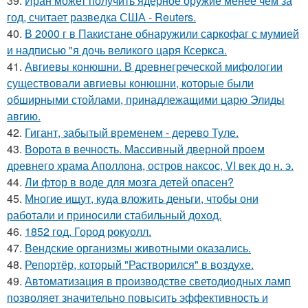
39.
Иран может получить ядерное оружие менее чем за
год, считает разведка США - Reuters.
40.
В 2000 г в Пакистане обнаружили саркофаг с мумией
и надписью "я дочь великого царя Ксеркса.
41.
Авгиевы конюшни. В древнегреческой мифологии
существовали авгиевы конюшни, которые были
обширными стойлами, принадлежащими царю Элиды
авгию.
42.
Гигант, забытый временем - дерево Туле.
43.
Ворота в вечность. Массивный дверной проем
древнего храма Аполлона, остров наксос, VI век до н. э.
44.
Ли фтор в воде для мозга детей опасен?
45.
Многие ищут, куда вложить деньги, чтобы они
работали и приносили стабильный доход.
46.
1852 год. Город рокуолл.
47.
Вендские организмы животными оказались.
48.
Репортёр, который "Растворился" в воздухе.
49.
Автоматизация в производстве светодиодных ламп
позволяет значительно повысить эффективность и