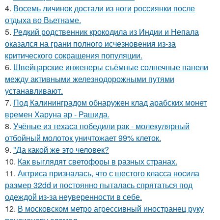
4.
Восемь личинок достали из ноги россиянки после
отдыха во Вьетнаме.
5.
Редкий родственник крокодила из Индии и Непала
оказался на грани полного исчезновения из-за
критического сокращения популяции.
6.
Швейцарские инженеры съёмные солнечные панели
между активными железнодорожными путями
устанавливают.
7.
Под Калининградом обнаружен клад арабских монет
времен Харуна ар - Рашида.
8.
Учёные из техаса победили рак - молекулярный
отбойный молоток уничтожает 99% клеток.
9.
"Да какой же это человек?
10.
Как выглядят светофоры в разных странах.
11.
Актриса призналась, что с шестого класса носила
размер 32dd и постоянно пыталась спрятаться под
одеждой из-за неуверенности в себе.
12.
В московском метро агрессивный иностранец руку