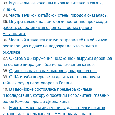
33.
Музыкальные колонны в храме виттала в хампи,
Индия.
34.
Часть великой китайской стены городом оказалась.
35.
Внутри каждой вашей клетки постоянно происходит
работа, сопоставимая с деятельностью целого
мегаполиса.
36.
Частный владелец статуи отправил её на обычную
реставрацию и даже не подозревал, что скрыто в
оболочке.
37.
Система обнаружения незаконной вырубки деревьев
на основе вибраций - без использования камер.
38.
Один из самых заметных звездопадов весны.
39.
США и куба впервые за десять лет провернули
тайный раунд переговоров в Гаване.
40.
В Нью-йорке состоялась премьера фильма
"Последствия", которую посетили исполнители главных
ролей Кэмерон диас и Джона хилл.
41.
Милота: маленькие лестницы для котеек и ёжиков
установили вдоль каналов Амстердама - на это