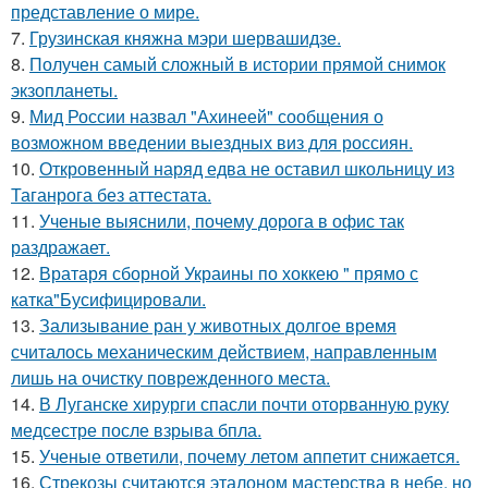
представление о мире.
7.
Грузинская княжна мэри шервашидзе.
8.
Получен самый сложный в истории прямой снимок
экзопланеты.
9.
Мид России назвал "Ахинеей" сообщения о
возможном введении выездных виз для россиян.
10.
Откровенный наряд едва не оставил школьницу из
Таганрога без аттестата.
11.
Ученые выяснили, почему дорога в офис так
раздражает.
12.
Вратаря сборной Украины по хоккею " прямо с
катка"Бусифицировали.
13.
Зализывание ран у животных долгое время
считалось механическим действием, направленным
лишь на очистку поврежденного места.
14.
В Луганске хирурги спасли почти оторванную руку
медсестре после взрыва бпла.
15.
Ученые ответили, почему летом аппетит снижается.
16.
Стрекозы считаются эталоном мастерства в небе, но