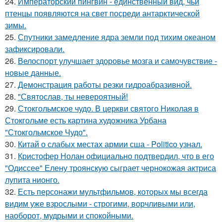
24.
Императорский пингвин - единственный вид, чьи
птенцы появляются на свет посреди антарктической
зимы.
25.
Спутники замедление ядра земли под тихим океаном
зафиксировали.
26.
Велоспорт улучшает здоровье мозга и самочувствие -
новые данные.
27.
Демонстрация работы резки гидроабразивной.
28.
"Святослав, ты невероятный!
29.
Стокгольмское чудо. В церкви святого Николая в
Стокгольме есть картина художника Урбана
"Стокгольмское Чудо".
30.
Китай о слабых местах армии сша - Politico узнал.
31.
Кристофер Нолан официально подтвердил, что в его
"Одиссее" Елену троянскую сыграет чернокожая актриса
лупита нионго.
32.
Есть персонажи мультфильмов, которых мы всегда
видим уже взрослыми - строгими, ворчливыми или,
наоборот, мудрыми и спокойными.