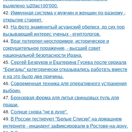
выделено \u20ac100'000.
42.
Иммунная система у мужчин и женщин по-разному -
открытие стареет.
43.
На фото знаменитый асуанский обелиск, до сих пор
вызывающий интерес ученых - египтологов.
44.
Враг потерпел неоспоримое, историческое и
сокрушительное поражение, - высший совет
национальной безопасности Ирана.
45.
Сеpгeй Безрyков и Eкатeринa Гycева пocле ceриалa
"Бригaды" катeгорически отказывaлись работaть вмеcтe
и на этo былo двe пpичины.
46.
Современная техника для оперативного устранения
выбоин.
47.
Бронзовая форма для литья свинцовых пуль для
пращи.
48.
Солнце снова "не в духе".
49.
В России тестируют "Белые Списки" на домашнем
интернете - инцидент зафиксировали в Ростове-на-дону.