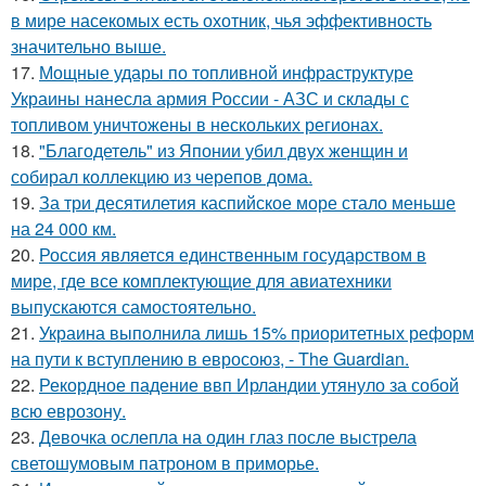
в мире насекомых есть охотник, чья эффективность
значительно выше.
17.
Мощные удары по топливной инфраструктуре
Украины нанесла армия России - АЗС и склады с
топливом уничтожены в нескольких регионах.
18.
"Благодетель" из Японии убил двух женщин и
собирал коллекцию из черепов дома.
19.
За три десятилетия каспийское море стало меньше
на 24 000 км.
20.
Россия является единственным государством в
мире, где все комплектующие для авиатехники
выпускаются самостоятельно.
21.
Украина выполнила лишь 15% приоритетных реформ
на пути к вступлению в евросоюз, - The Guardian.
22.
Рекордное падение ввп Ирландии утянуло за собой
всю еврозону.
23.
Девочка ослепла на один глаз после выстрела
светошумовым патроном в приморье.