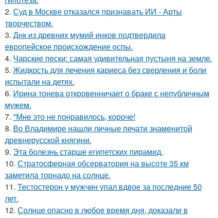
2.
Суд в Москве отказался признавать ИИ - Арты
творчеством.
3.
Днк из древних мумий инков подтвердила
европейское происхождение оспы.
4.
Чарские пески: самая удивительная пустыня на земле.
5.
Жидкость для лечения кариеса без сверления и боли
испытали на детях.
6.
Ирина тонева откровенничает о браке с непубличным
мужем.
7.
"Мне это не понравилось, короче!
8.
Во Владимире нашли личные печати знаменитой
древнерусской княгини.
9.
Эта болезнь старше египетских пирамид.
10.
Стратосферная обсерватория на высоте 35 км
заметила торнадо на солнце.
11.
Тестостерон у мужчин упал вдвое за последние 50
лет.
12.
Солнце опасно в любое время дня, доказали в