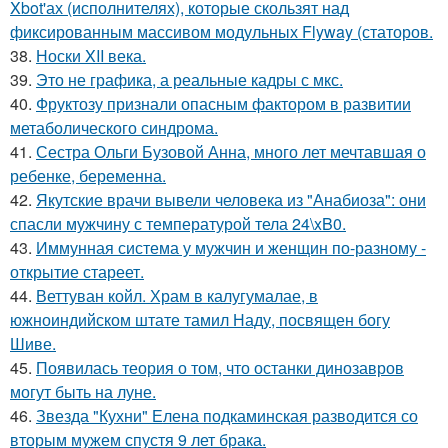
Xbot'ах (исполнителях), которые скользят над
фиксированным массивом модульных Flyway (статоров.
38.
Носки XII века.
39.
Это не графика, а реальные кадры с мкс.
40.
Фруктозу признали опасным фактором в развитии
метаболического синдрома.
41.
Сестра Ольги Бузовой Анна, много лет мечтавшая о
ребенке, беременна.
42.
Якутские врачи вывели человека из "Анабиоза": они
спасли мужчину с температурой тела 24\xB0.
43.
Иммунная система у мужчин и женщин по-разному -
открытие стареет.
44.
Веттуван койл. Храм в калугумалае, в
южноиндийском штате тамил Наду, посвящен богу
Шиве.
45.
Появилась теория о том, что останки динозавров
могут быть на луне.
46.
Звезда "Кухни" Елена подкаминская разводится со
вторым мужем спустя 9 лет брака.