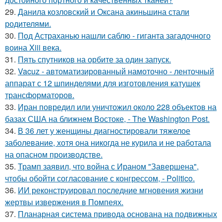
29.
Данила козловский и Оксана акиньшина стали
родителями.
30.
Под Астраханью нашли саблю - гиганта загадочного
воина Xiii века.
31.
Пять спутников на орбите за один запуск.
32.
Vacuz - автоматизированный намоточно - ленточный
аппарат с 12 шпинделями для изготовления катушек
трансформаторов.
33.
Иран повредил или уничтожил около 228 объектов на
базах США на ближнем Востоке, - The Washington Post.
34.
В 36 лет у женщины диагностировали тяжелое
заболевание, хотя она никогда не курила и не работала
на опасном производстве.
35.
Трамп заявил, что война с Ираном "Завершена",
чтобы обойти согласование с конгрессом, - Politico.
36.
ИИ реконструировал последние мгновения жизни
жертвы извержения в Помпеях.
37.
Планарная система привода основана на подвижных