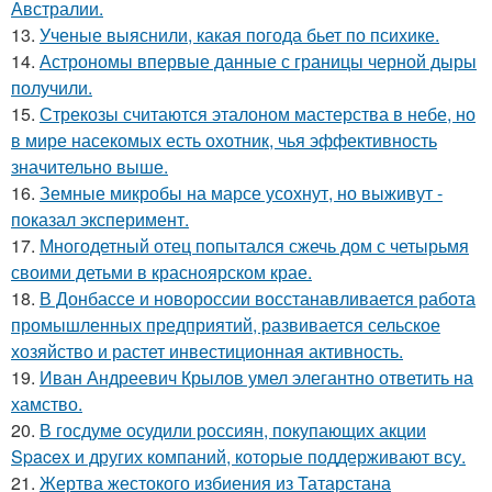
Австралии.
13.
Ученые выяснили, какая погода бьет по психике.
14.
Астрономы впервые данные с границы черной дыры
получили.
15.
Стрекозы считаются эталоном мастерства в небе, но
в мире насекомых есть охотник, чья эффективность
значительно выше.
16.
Земные микробы на марсе усохнут, но выживут -
показал эксперимент.
17.
Многодетный отец попытался сжечь дом с четырьмя
своими детьми в красноярском крае.
18.
В Донбассе и новороссии восстанавливается работа
промышленных предприятий, развивается сельское
хозяйство и растет инвестиционная активность.
19.
Иван Андреевич Крылов умел элегантно ответить на
хамство.
20.
В госдуме осудили россиян, покупающих акции
Spacex и других компаний, которые поддерживают всу.
21.
Жертва жестокого избиения из Татарстана