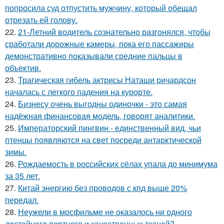
попросила суд отпустить мужчину, который обещал
отрезать ей голову.
22.
21-Летний водитель сознательно разгонялся, чтобы
сработали дорожные камеры, пока его пассажиры
демонстративно показывали средние пальцы в
объектив.
23.
Трагическая гибель актрисы Наташи ричардсон
началась с легкого падения на курорте.
24.
Бизнесу очень выгодны одиночки - это самая
надёжная финансовая модель, говорят аналитики.
25.
Императорский пингвин - единственный вид, чьи
птенцы появляются на свет посреди антарктической
зимы.
26.
Рождаемость в роcсийских cёлах упала до минимума
за 35 лет.
27.
Китай энергию без проводов с кпд выше 20%
передал.
28.
Неужели в мосфильме не оказалось ни одного
достойного портного и качественных тканей?