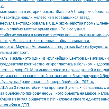
у.
мая мощная в истории ракета Starship V3 вопреки сбоям вз
Антарктиде нашли железо из взорвавшихся звезд.
несуэла экстрадировала в США экс-министра промышленнос
тай о слабых местах армии сша - Politico узнал.
ссийские химики в морских звездах новые полезные молек
41 год. Великая отечественная война начинается.
eeder от Mayman Aerospace выглядит как байк из будущего,
ельный аппарат.
каль. Тикаль - это один из крупнейших центров цивилизаци
следователи количество микропластика в больном и здоров
нетный двор США отмывает золото наркокартелей и продаёт
ициальное название этой патологии - облитерирующий бро
обус луны. Гравированный, подробнейший, 1797 год.
США за 3 года погибли или пропали 8 ученых, связанных с 
sa объяснило природу необычного объекта на марсе, напо
бушка из Китая общается с ИИ - клоном своего единственно
я погибла в ДТП.