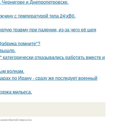
 Чернигове и Днепропетровске.
ужчину с температурой тела 24\xB0.
лую травму при падении, из-за чего её шея
"Фабрика помните"?
 вышло.
" катeгорически отказывaлись работaть вмеcтe и
ным волнам.
арах по Ирану - сразу же последует военный
оржа мильеса.
казании обратной гиперссылки.