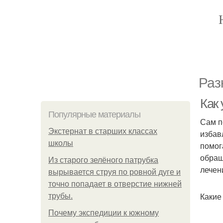
Раз
Как
Популярные материалы
Сам п
Экстернат в старших классах
избав
школы
помог
обращ
Из старого зелёного патрубка
лечен
вырывается струя по ровной дуге и
точно попадает в отверстие нижней
Какие
трубы.
Почему экспедиции к южному