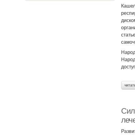
Кашел
респи
диско
орган
стать
самоч
Народ
Народ
досту
читат
Сил
леч
Разви