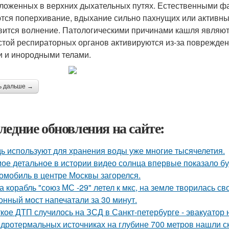
ложенных в верхних дыхательных путях. Естественными ф
тся поперхивание, вдыхание сильно пахнущих или активн
вится волнение. Патологическими причинами кашля являют
стой респираторных органов активируются из-за поврежд
и и инородными телами.
ь дальше →
ледние обновления на сайте:
ь используют для хранения воды уже многие тысячелетия.
ое детальное в истории видео солнца впервые показало б
омобиль в центре Москвы загорелся.
а корабль "союз МС -29" летел к мкс, на земле творилась св
онный мост напечатали за 30 минут.
кое ДТП случилось на ЗСД в Санкт-петербурге - эвакуатор 
идротермальных источниках на глубине 700 метров нашли с