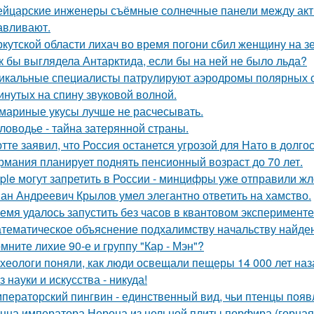
йцарские инженеры съёмные солнечные панели между ак
авливают.
ркутской области лихач во время погони сбил женщину на зе
к бы выглядела Антарктида, если бы на ней не было льда?
икальные специалисты патрулируют аэродромы полярных ст
инутых на спину звуковой волной.
мариные укусы лучше не расчесывать.
ловодье - тайна затерянной страны.
тте заявил, что Россия останется угрозой для Нато в долго
рмания планирует поднять пенсионный возраст до 70 лет.
ple могут запретить в России - минцифры уже отправили жл
ан Андреевич Крылов умел элегантно ответить на хамство.
емя удалось запустить без часов в квантовом эксперименте
тематическое объяснение подхалимству начальству найде
мните лихие 90-е и группу "Кар - Мэн"?
хеологи поняли, как люди освещали пещеры 14 000 лет наз
з науки и искусства - никуда!
ператорский пингвин - единственный вид, чьи птенцы появ
нна императора Нерона из цельной плиты порфира (горная 