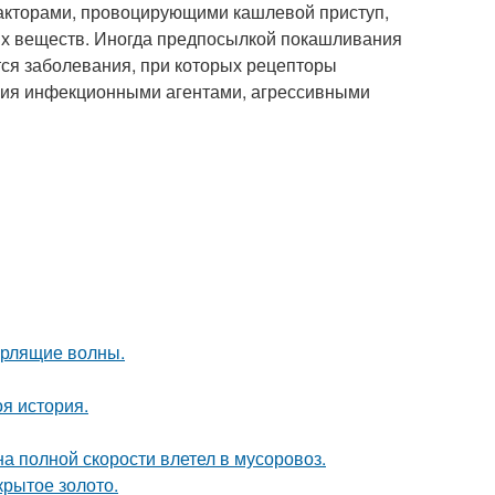
акторами, провоцирующими кашлевой приступ,
ых веществ. Иногда предпосылкой покашливания
ся заболевания, при которых рецепторы
ения инфекционными агентами, агрессивными
урлящие волны.
оя история.
на полной скорости влетел в мусоровоз.
крытое золото.