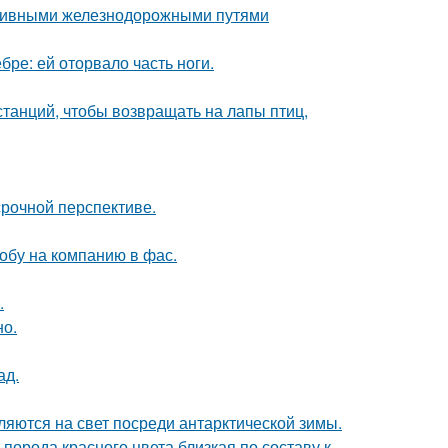
тивными железнодорожными путями
бре: ей оторвало часть ноги.
анций, чтобы возвращать на лапы птиц,
срочной перспективе.
обу на компанию в фас.
.
но.
ад.
ляются на свет посреди антарктической зимы.
порода красного цвета близкая по составу к