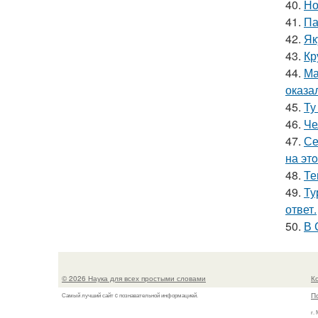
40.
Но
41.
Па
42.
Як
43.
Кр
44.
Ма
оказа
45.
Ту
46.
Че
47.
Се
на эт
48.
Те
49.
Ту
ответ.
50.
В 
© 2026 Наука для всех простыми словами
К
П
Самый лучший сайт c познавательной информацией.
г.