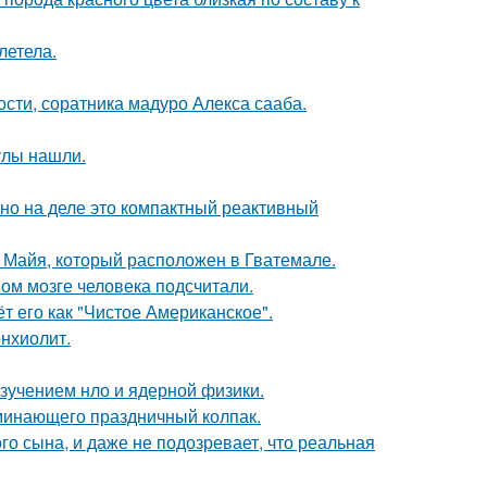
летела.
ти, соратника мадуро Алекса сааба.
улы нашли.
 но на деле это компактный реактивный
и Майя, который расположен в Гватемале.
ом мозге человека подсчитали.
 его как "Чистое Американское".
нхиолит.
изучением нло и ядерной физики.
минающего праздничный колпак.
го сына, и даже не подозревает, что реальная