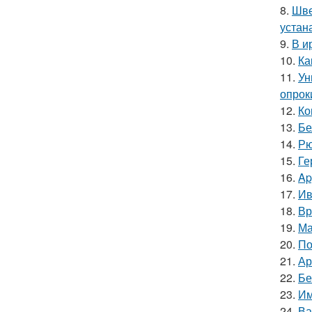
8.
Шве
устан
9.
В и
10.
Ка
11.
Ун
опрок
12.
Ко
13.
Бе
14.
Рю
15.
Ге
16.
Ap
17.
Ив
18.
Вр
19.
Ма
20.
По
21.
Ар
22.
Бе
23.
Им
24.
Ва