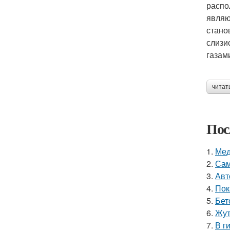
распо
являю
стано
слизи
газам
читат
Пос
1.
Мед
2.
Сам
3.
Авт
4.
Пок
5.
Бет
6.
Жут
7.
В г