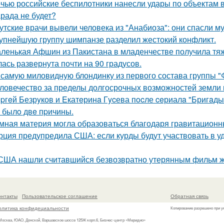
чью российские беспилотники нанесли удары по объектам в
рада не будет?
утские врачи вывели человека из "Анабиоза": они спасли м
упнейшую группу шимпанзе разделил жестокий конфликт.
ленькая Афшин из Пакистана в младенчестве получила тяже
лась развернута почти на 90 градусов.
 самую миловидную блондинку из первого состава группы 
ловечество за пределы долгосрочных возможностей земли
pгeй Безрyков и Eкатeринa Гycева пocле ceриалa "Бригaды
o былo двe пpичины.
мная материя могла образоваться благодаря гравитацион
рция предупредила США: если курды будут участвовать в уд
США нашли считавшийся безвозвратно утерянным фильм ж
онтакты
Пользовательское соглашение
Обратная связь
олитика конфидециальности
Копирование разрешено при у
 Москва, ЮАО, Донской, Варшавское шоссе 125Ж корп.6, Бизнес-центр «Меридио»