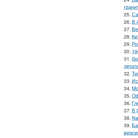
гранит
25.
Са
26.
В 
27.
Ве
28.
Ки
29.
Ро
30.
19
31.
Sp
летат
32.
Ти
33.
Ис
34.
Мо
35.
Оф
36.
Гл
37.
В 
38.
Na
39.
Ба
верси