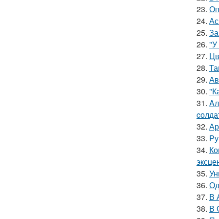
23.
Оп
24.
Ас
25.
За
26.
"У
27.
Цв
28.
Та
29.
Ав
30.
"К
31.
Aл
cолда
32.
Ар
33.
Ру
34.
Ко
эксце
35.
Ун
36.
Од
37.
В 
38.
В 