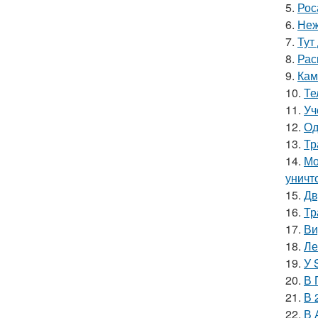
5.
Рос
6.
Неж
7.
Тут
8.
Рас
9.
Кам
10.
Те
11.
Уч
12.
Од
13.
Тр
14.
Мо
уничт
15.
Дв
16.
Тр
17.
Ви
18.
Ле
19.
У 
20.
В 
21.
В 
22.
В 