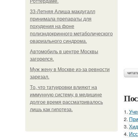
Роттердаме.
33-Летняя Алиша макдугалл
принимала препараты для
похудения на фоне
полиэндокринного метаболического
овариального синдрома.
Автомобиль в центре Москвы
загорелся.
Mуж жену в Москве из-за ревности
читат
зарезал.
То, что татуировки влияют на
Пос
иммунную систему, в медицине
долгое время рассматривалось
лишь как гипотеза.
1.
Уче
2.
При
3.
Хид
4.
Исс