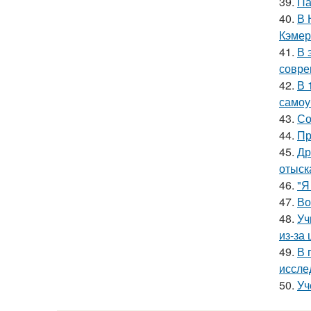
39.
Па
40.
В 
Кэмер
41.
В 
совре
42.
В 
самоу
43.
Со
44.
Пр
45.
Др
отыск
46.
"Я
47.
Во
48.
Уч
из-за
49.
В 
иссле
50.
Уч