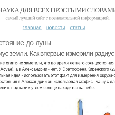
НАУКА ДЛЯ ВСЕХ ПРОСТЫМИ СЛОВАМ
самый лучший сайт c познавательной информацией.
главная
новости
статьи
стояние до луны
иус земли. Как впервые измерили радиус
ие египтяне заметили, что во время летнего солнцестояния
Асуан), а в Александрии - нет. У Эратосфена Киренского (276 
льная идея - использовать этот факт для измерения окружно
естояния в Александрии он использовал скафис - чашу с д
елить под каким углом солнце находится на небе.