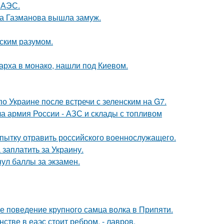
 АЭС.
га Газманова вышла замуж.
еским разумом.
арха в монако, нашли под Киевом.
о Украине после встречи с зеленским на G7.
 армия России - АЗС и склады с топливом
опытку отравить российского военнослужащего.
заплатить за Украину.
нул баллы за экзамен.
е поведение крупного самца волка в Припяти.
стве в еаэс стоит ребром, - лавров.