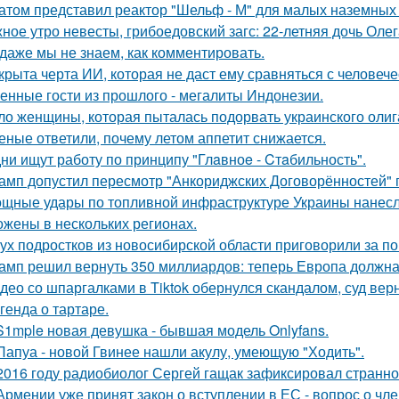
атом представил реактор "Шельф - М" для малых наземных
ное утро невесты, грибоедовский загс: 22-летняя дочь Оле
 даже мы не знаем, как комментировать.
крыта черта ИИ, которая не даст ему сравняться с человеч
енные гости из прошлого - мегалиты Индонезии.
ло женщины, которая пыталась подорвать украинского олиг
еные ответили, почему летом аппетит снижается.
ни ищут работу по принципу "Глaвноe - Cтaбильность".
амп допустил пересмотр "Анкориджских Договорённостей" п
щные удары по топливной инфраструктуре Украины нанесла
ожены в нескольких регионах.
ух подростков из новосибирской области приговорили за п
амп решил вернуть 350 миллиардов: теперь Европа должна 
део со шпаргалками в Tiktok обернулся скандалом, суд вер
генда о тартаре.
S1mple новая девушка - бывшая модель Onlyfans.
Папуа - новой Гвинее нашли акулу, умеющую "Ходить".
2016 году радиобиолог Сергей гащак зафиксировал странно
Армении уже принят закон о вступлении в ЕС - вопрос о член