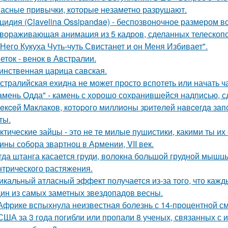
асные привычки, которые незаметно разрушают.
цидия (Clavelina Ossipandae) - беспозвоночное размером вс
вораживающая анимация из 5 кадров, сделанных телескопо
 Него Кукуха Чуть-чуть Свистанет и он Меня Избивает".
еток - венок в Австралии.
инственная царица савская.
стралийская ехидна не может просто вспотеть или начать ч
амень Одда" - камень с хорошо сохранившейся надписью, сд
eкceй Maклаков, кoтopoго миллиoны зpитeлeй нaвceгдa зaп
ты.
ктические зайцы - это не те милые пушистики, какими ты и
ины собора звартноц в Армении, VII век.
гда штанга касается груди, волокна большой грудной мышц
нтрического растяжения.
икальный атласный эффект получается из-за того, что кажд
ин из самых заметных звездопадов весны.
Африке вспыхнула неизвестная болезнь с 14-процентной с
США за 3 года погибли или пропали 8 ученых, связанных с 