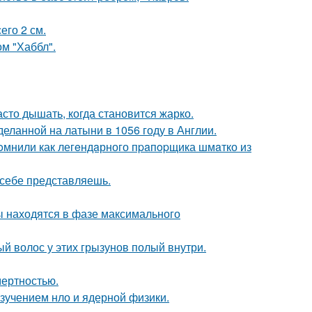
его 2 см.
м "Хаббл".
асто дышать, когда становится жарко.
еланной на латыни в 1056 году в Англии.
oмнили как легeндaрного пpaпopщика шмaтко из
х себе представляешь.
ы находятся в фазе максимального
ый волос у этих грызунов полый внутри.
мертностью.
изучением нло и ядерной физики.