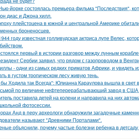
рада не будет?
Нью-йорке состоялась премьера фильма "Последствия", ко
он диас и Джона хилл.
эпоху плейстоцена в южной и центральной Америке обитали
менных броненосцев.
1944 году известная голливудская актриса лупе Велес, кото
бийством.
стоялся первый в истории разговор между лунным корабле
езидент Сербии заявил, что рядом с газопроводом в Венгр
иллы - одни из самых редких приматов Африки, и увидеть их
ать в густом тропическом лесу живую тень.
 бы Ходила так Всегда": Юлианна Караулова вышла в свет в
сьмой по величине нефтеперерабатывающий завод в США вы
итель поставила детей на колени и направила на них автома
 школьной фотосессии.
горах Анд в перу археологи обнаружили загадочные каменн
дователи называют "Древними Порталами".
еные объяснили, почему частые болезни ребенка в детсаду 