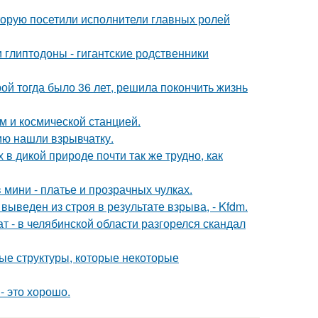
торую посетили исполнители главных ролей
 глиптодоны - гигантские родственники
рой тогда было 36 лет, решила покончить жизнь
м и космической станцией.
ию нашли взрывчатку.
 в дикой природе почти так же трудно, как
 мини - платье и прозрачных чулках.
веден из строя в результате взрыва, - Kfdm.
т - в челябинской области разгорелся скандал
ые структуры, которые некоторые
- это хорошо.