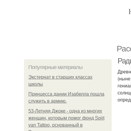
Рас
Рад
Популярные материалы
Древн
Экстернат в старших классах
(ныне 
школы
гениа
солнц
Принцесса дании Изабелла пошла
опред
служить в армию.
53-Летняя Джоке - одна из многих
женщин, которым помог фонд Spijt
van Tattoo, основанный в