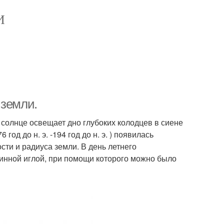
И
 земли.
 солнце освещает дно глубоких колодцев в сиене
год до н. э. -194 год до н. э. ) появилась
сти и радиуса земли. В день летнего
линной иглой, при помощи которого можно было