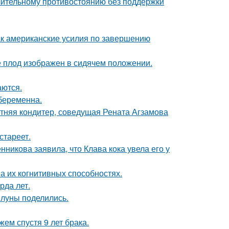
длительному противостоянию без поддержки
ак американские усилия по завершению
е плод изображен в сидячем положении.
аются.
 беременна.
етняя кондитер, соведущая Рената Агзамова
стареет.
икова заявила, что Клава кока увела его у
а их когнитивных способностях.
рда лет.
 луны поделились.
ем спустя 9 лет брака.