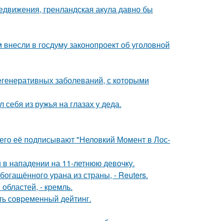
редвижения, гренландская акула давно бы
внесли в госдуму законопроект об уголовной
егенеративных заболеваний, с которыми
 себя из ружья на глазах у деда.
его её подписывают "Неловкий Момент в Лос-
 в нападении на 11-летнюю девочку.
гащённого урана из страны, - Reuters.
областей, - кремль.
ть совpеменный дейтинг.