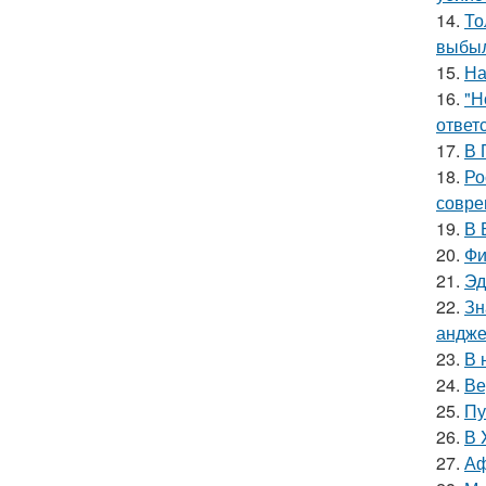
14.
То
выбыл
15.
На
16.
"Н
ответ
17.
В 
18.
Ро
совре
19.
В 
20.
Фи
21.
Эд
22.
Зн
андже
23.
В 
24.
Ве
25.
Пу
26.
В 
27.
Аф