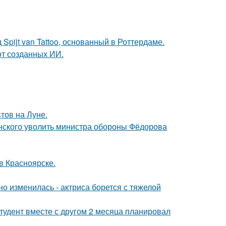
Spijt van Tattoo, основанный в Роттердаме.
от созданных ИИ.
тов на Луне.
нского уволить министра обороны Фёдорова
 в Красноярске.
о изменилась - актриса борется с тяжелой
студент вместе с другом 2 месяца планировал