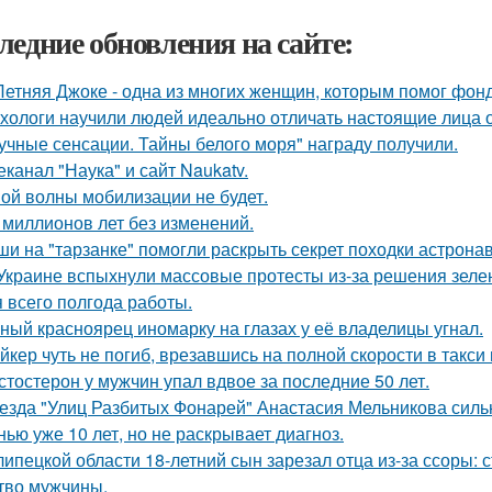
ледние обновления на сайте:
Летняя Джоке - одна из многих женщин, которым помог фонд 
хологи научили людей идеально отличать настоящие лица 
учные сенсации. Тайны белого моря" награду получили.
еканал "Наука" и сайт Naukatv.
ой волны мобилизации не будет.
 миллионов лет без изменений.
и на "тарзанке" помогли раскрыть секрет походки астронав
Украине вспыхнули массовые протесты из-за решения зеле
я всего полгода работы.
ный красноярец иномарку на глазах у её владелицы угнал.
йкер чуть не погиб, врезавшись на полной скорости в такси
стостерон у мужчин упал вдвое за последние 50 лет.
езда "Улиц Разбитых Фонарей" Анастасия Мельникова сильн
нью уже 10 лет, но не раскрывает диагноз.
липецкой области 18-летний сын зарезал отца из-за ссоры: 
тво мужчины.