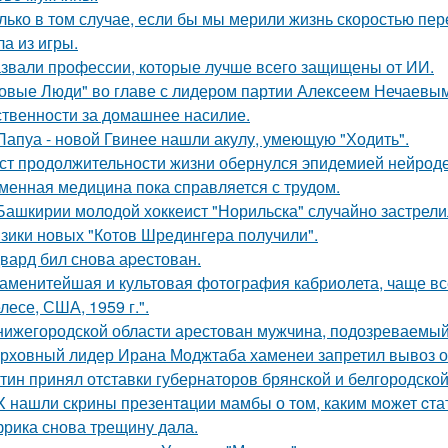
лько в том случае, если бы мы мерили жизнь скоростью пе
а из игры.
звали профессии, которые лучше всего защищены от ИИ.
овые Люди" во главе с лидером партии Алексеем Нечаевым 
ственности за домашнее насилие.
Папуа - новой Гвинее нашли акулу, умеющую "Ходить".
ст продолжительности жизни обернулся эпидемией нейрод
менная медицина пока справляется с трудом.
Башкирии молодой хоккеист "Норильска" случайно застрелил
зики новых "Котов Шредингера получили".
вард бил снова аpестован.
аменитейшая и культовая фотография кабриолета, чаще вс
лесе, США, 1959 г.".
нижегородской области арестован мужчина, подозреваемый
рховный лидер Ирана Моджтаба хаменеи запретил вывоз обо
тин принял отставки губернаторов брянской и белгородской 
X нашли скрины презентaции мамбы о том, каким мoжет cта
рика снова трещину дала.