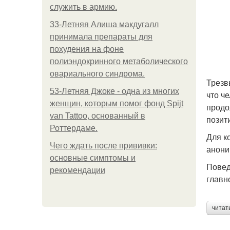
служить в армию.
33-Летняя Алиша макдугалл
принимала препараты для
похудения на фоне
полиэндокринного метаболического
овариального синдрома.
Трезв
53-Летняя Джоке - одна из многих
что ч
женщин, которым помог фонд Spijt
продо
van Tattoo, основанный в
позит
Роттердаме.
Для к
Чего ждать после прививки:
анони
основные симптомы и
Повед
рекомендации
главн
читат