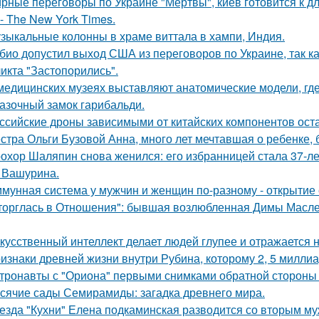
рные переговоры по Украине "Мертвы", киев готовится к 
- The New York Times.
зыкальные колонны в храме виттала в хампи, Индия.
био допустил выход США из переговоров по Украине, так к
икта "Застопорились".
медицинских музеях выставляют анатомические модели, гд
азочный замок гарибальди.
ссийские дроны зависимыми от китайских компонентов ост
стра Ольги Бузовой Анна, много лет мечтавшая о ребенке,
охор Шаляпин снова женился: его избранницей стала 37-л
 Вашурина.
мунная система у мужчин и женщин по-разному - открытие 
торглась в Отношения": бывшая возлюбленная Димы Масленн
кусственный интеллект делает людей глупее и отражается н
изнаки древней жизни внутри Рубина, которому 2, 5 миллиа
тронавты с "Ориона" первыми снимками обратной стороны
сячие сады Семирамиды: загадка древнего мира.
езда "Кухни" Елена подкаминская разводится со вторым муж