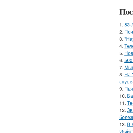
Пос
1.
53-
2.
Пси
3.
"На
4.
Тел
5.
Нов
6.
500
7.
Мыш
8.
На 
спуст
9.
Пья
10.
Ба
11.
Те
12.
Зв
болез
13.
В 
убийс