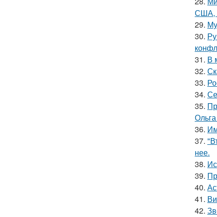
28.
Ми
США, 
29.
Му
30.
Ру
конфл
31.
В 
32.
Ск
33.
Ро
34.
Се
35.
Пр
Ольга
36.
Им
37.
"В
нее.
38.
Ис
39.
Пр
40.
Ас
41.
Ви
42.
Зв