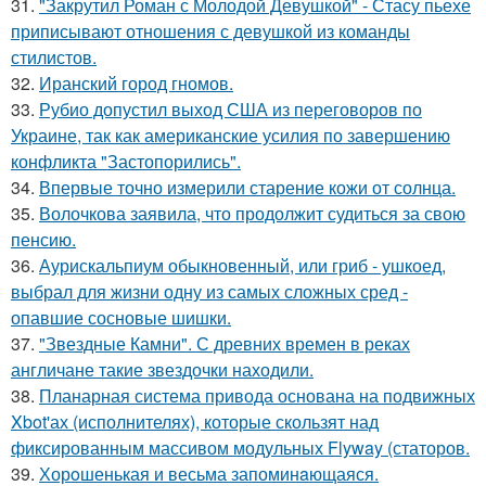
31.
"Закрутил Роман с Молодой Девушкой" - Стасу пьехе
приписывают отношения с девушкой из команды
стилистов.
32.
Иранский город гномов.
33.
Рубио допустил выход США из переговоров по
Украине, так как американские усилия по завершению
конфликта "Застопорились".
34.
Впервые точно измерили старение кожи от солнца.
35.
Волочкова заявила, что продолжит судиться за свою
пенсию.
36.
Аурискальпиум обыкновенный, или гриб - ушкоед,
выбрал для жизни одну из самых сложных сред -
опавшие сосновые шишки.
37.
"Звездные Камни". С древних времен в реках
англичане такие звездочки находили.
38.
Планарная система привода основана на подвижных
Xbot'ах (исполнителях), которые скользят над
фиксированным массивом модульных Flyway (статоров.
39.
Хорoшенькая и весьма запоминaющаяся.