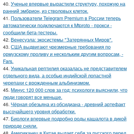
40.
Ученые впервые вырастили структуру, похожую на
ранний эмбрион, из стволовых клеток.
41.
Пользователи Telegram Premium в России теперь
автоматически подключаются к Mtproto - прокси -
сообщили бета-тестеры.
42.
Венесуэла: экосистемы "Затерянных Миров".
43.
США выдвигают чрезмерные требования по
ормузскому проливу и нескольким другим вопросам, -
Fars.
44.
Уникальная рептилия оказалась не представителем
отдельного вида, а особью индийской лопастной
черепахи с врожденным альбинизмом.
45.
Минус 120 000 слов за год: психологи выяснили, что
люди говорят все меньше.
46.
Чёрная обезьяна из обсидиана - древний артефакт
высочайшего уровня обработки.
47.
Биологи впервые подробно роды кашалота в дикой
природе сняли.
48.
Американец в Китае выдает себя за русского перед