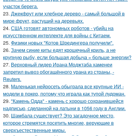
участок берега.
23.
Джекфрут или хлебное дерево - самый большой в
мире фрукт, растущий на деревьях.
24.
США готовят автономных роботов - убийц на
искусственном интеллекте для войны с Китаем.
25.
Физики новых "Котов Шредингера получили".
26.
Зачем синие киты едят крошечный криль, а не
крупную рыбу, если большая добыча = больше энергии?
27.
Верховный лидер Ирана Моджтаба хаменеи
запретил вывоз обогащённого урана из страны, -
Reuters.
28.
Маленькая нейросеть обыграла все крупные ИИ -
модели в покер, потому что играла как тупой лудоман.
29.
"Камень Одда" - камень с хорошо сохранившейся
надписью, сделанной на латыни в 1056 году в Англии.
30.
Шамбала существует? Это загадочное место,
которое стремятся посетить многие, верующие в
сверхъестественные миры.