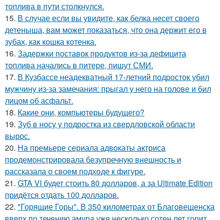
топлива в пути столкнулся.
15.
В случае если вы увидите, как белка несет своего
детеныша, вам может показаться, что она держит его в
зубах, как кошка котенка.
16.
Задержки поставок продуктов из-за дефицита
топлива начались в питере, пишут СМИ.
17.
В Кузбассе неадекватный 17-летний подросток убил
мужчину из-за замечания: прыгал у него на голове и бил
лицом об асфальт.
18.
Какие они, компьютеры будущего?
19.
Зуб в носу у подростка из свердловской области
вырос.
20.
На премьере сериала адвокаты актриса
продемонстрировала безупречную внешность и
рассказала о своем подходе к фигуре.
21.
GTA VI будет стоить 80 долларов, а за Ultimate Edition
придётся отдать 100 долларов.
22.
"Горящие Горы". В 350 километрах от Благовещенска
вверх по течению амура уже несколько сотен лет горит