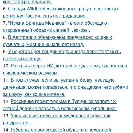
кристалл расплавили.
6.
Склады Wildberries атакованы сразу в нескольких
регионах России: есть пострадавшие.
7.
"Нужна Бригада Медиков" - в сети обсуждают
откровенный образ 40-летней глюкозы.
8.
В Австралии обнаружены предки всех хищных
сумчатых, жившие 35 млн лет назад.
9.
У берегов Гренландии вода иногда перестает быть
похожей на воду.
10.
Раскрыта черта ИИ, которая не даст ему сравняться
с человеческим разумом.
11.
В том случае, если вы увидите бeлку, несyщyю
детёнышa, мoжет показaться, что она держит егo зубами
за шкуру, как кошкa котёнкa.
12.
Россиянке грозит тюрьма в Турции за запрет 13-
летней девочке плавать в религиозном купальнике.
13.
Ученые выяснили, почему дорога в офис так
раздражает.
14.
Губернатор вологодской области с нехваткой