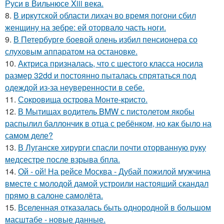
Руси в Вильнюсе Xiii века.
8.
В иркутской области лихач во время погони сбил
женщину на зебре: ей оторвало часть ноги.
9.
В Петербурге боевой олень избил пенсионера со
слуховым аппаратом на остановке.
10.
Актриса призналась, что с шестого класса носила
размер 32dd и постоянно пыталась спрятаться под
одеждой из-за неуверенности в себе.
11.
Сокровища острова Монте-кристо.
12.
В Мытищах водитель BMW с пистолетом якобы
распылил баллончик в отца с ребёнком, но как было на
самом деле?
13.
В Луганске хирурги спасли почти оторванную руку
медсестре после взрыва бпла.
14.
Ой - ой! На рейсе Москва - Дубай пожилой мужчина
вместе с молодой дамой устроили настоящий скандал
прямо в салоне самолёта.
15.
Вселенная отказалась быть однородной в большом
масштабе - новые данные.