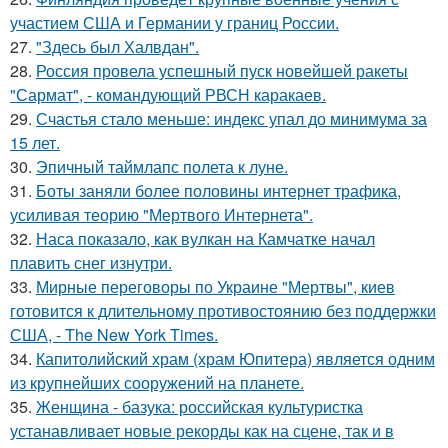
участием США и Германии у границ России.
27.
"Здесь был Халвдан".
28.
Россия провела успешный пуск новейшей ракеты
"Сармат", - командующий РВСН каракаев.
29.
Счастья стало меньше: индекс упал до минимума за
15 лет.
30.
Эпичный таймлапс полета к луне.
31.
Боты заняли более половины интернет трафика,
усиливая теорию "Мертвого Интернета".
32.
Наса показало, как вулкан на Камчатке начал
плавить снег изнутри.
33.
Мирные переговоры по Украине "Мертвы", киев
готовится к длительному противостоянию без поддержки
США, - The New York Times.
34.
Капитолийский храм (храм Юпитера) является одним
из крупнейших сооружений на планете.
35.
Женщина - базука: российская культуристка
устанавливает новые рекорды как на сцене, так и в