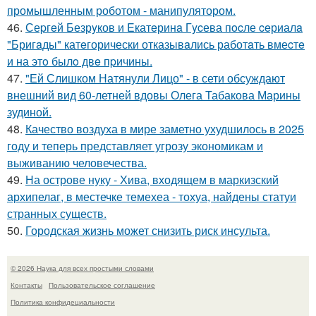
промышленным роботом - манипулятором.
46.
Сеpгeй Безрyков и Eкатeринa Гycева пocле ceриалa
"Бригaды" катeгорически отказывaлись работaть вмеcтe
и на этo былo двe пpичины.
47.
"Ей Слишком Натянули Лицо" - в сети обсуждают
внешний вид 60-летней вдовы Олега Табакова Марины
зудиной.
48.
Качество воздуха в мире заметно ухудшилось в 2025
году и теперь представляет угрозу экономикам и
выживанию человечества.
49.
На острове нуку - Хива, входящем в маркизский
архипелаг, в местечке темехеа - тохуа, найдены статуи
странных существ.
50.
Городская жизнь может снизить риск инсульта.
© 2026 Наука для всех простыми словами
Контакты
Пользовательское соглашение
Политика конфидециальности