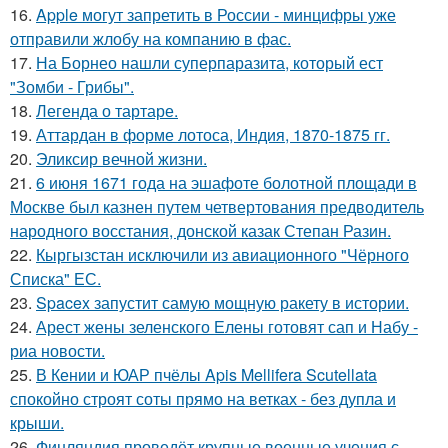
16.
Apple могут запретить в России - минцифры уже
отправили жлобу на компанию в фас.
17.
На Борнео нашли суперпаразита, который ест
"Зомби - Грибы".
18.
Легенда о тартаре.
19.
Аттардан в форме лотоса, Индия, 1870-1875 гг.
20.
Эликсир вечной жизни.
21.
6 июня 1671 года на эшафоте болотной площади в
Москве был казнен путем четвертования предводитель
народного восстания, донской казак Степан Разин.
22.
Кыргызстан исключили из авиационного "Чёрного
Списка" ЕС.
23.
Spacex запустит самую мощную ракету в истории.
24.
Арест жены зеленского Елены готовят сап и Набу -
риа новости.
25.
В Кении и ЮАР пчёлы Apis Mellifera Scutellata
спокойно строят соты прямо на ветках - без дупла и
крыши.
26.
Финляндия проведёт крупные военные учения с