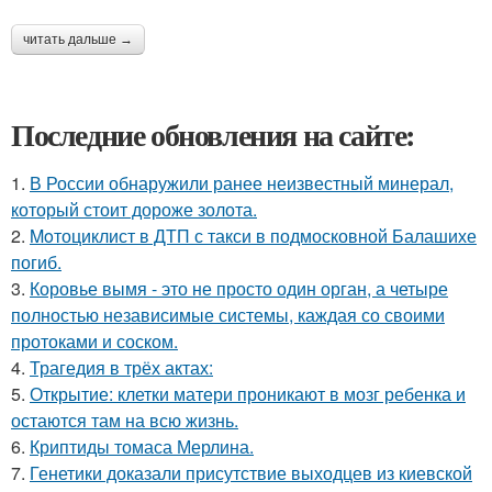
читать дальше →
Последние обновления на сайте:
1.
В России обнаружили ранее неизвестный минерал,
который стоит дороже золота.
2.
Moтоциклист в ДТП с такси в подмосковной Балашихе
погиб.
3.
Коровье вымя - это не просто один орган, а четыре
полностью независимые системы, каждая со своими
протоками и соском.
4.
Трагедия в трёх актах:
5.
Открытие: клетки матери проникают в мозг ребенка и
остаются там на всю жизнь.
6.
Криптиды томаса Мерлина.
7.
Генетики доказали присутствие выходцев из киевской