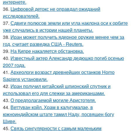
интернете.
36.
Цифровой детокс не оправдал ожиданий
исследователей.
37.
Сдвиги полюсов земли или угла наклона оси к орбите
уже случались в истории нашей планеты.
38.
Иран может получить ядерное оружие менее чем за
год, считает разведка США - Reuters.
39.
На Кипре накаляется обстановка.
40.
Известный актер Александр дедюшко погиб осенью
2007 года.
41.
Археологи возраст древнейших останков Homo
Sapiens установили.
42.
Иран получил китайский шпионский спутник и
использовал его для слежки за американцами.
43.
О предполагаемой могиле Аристотеля.
44.
Веттуван койл. Храм в калугумалае, в
южноиндийском штате тамил Наду, посвящен богу
Шиве.
45.
Связь сингулярности с самым маленьким