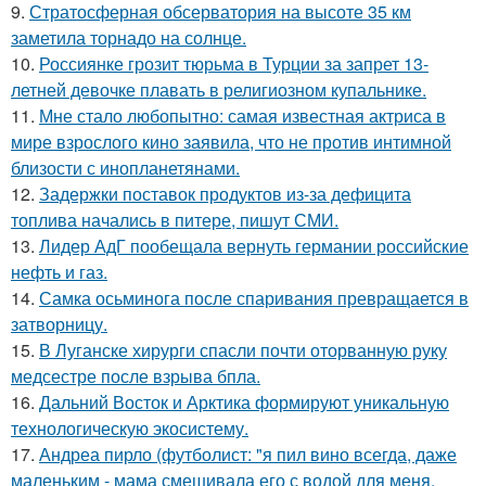
9.
Стратосферная обсерватория на высоте 35 км
заметила торнадо на солнце.
10.
Россиянке грозит тюрьма в Турции за запрет 13-
летней девочке плавать в религиозном купальнике.
11.
Мне стало любопытно: самая известная актриса в
мире взрослого кино заявила, что не против интимной
близости с инопланетянами.
12.
Задержки поставок продуктов из-за дефицита
топлива начались в питере, пишут СМИ.
13.
Лидер АдГ пообещала вернуть германии российские
нефть и газ.
14.
Самка осьминога после спаривания превращается в
затворницу.
15.
В Луганске хирурги спасли почти оторванную руку
медсестре после взрыва бпла.
16.
Дальний Восток и Арктика формируют уникальную
технологическую экосистему.
17.
Андреа пирло (футболист: "я пил вино всегда, даже
маленьким - мама смешивала его с водой для меня.