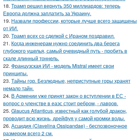
18.
Трамп решил вернуть 350 миллиардов: теперь
Европа должна заплатить за Украину.
19.
Назвали профессии, которые лучше всего защищены
от ИИ.
20.
Трамп всех со сделкой с Ираном поздравил.
21.
Когда инженерам нужно соединить два берега
глубокого ущелья, самый очевидный путь - пробить в
скале длинный тоннель.
22.
Французская ИИ - модель Mistral имеет свои
принципы.
23.
Тайны гор. Безлюдные, неприступные горы хранят
немало тайн.
24.
В Армении уже принят закон о вступлении в ЕС -
вопрос о членстве в еаэс стоит ребром, - лавров.
25.
Glaucus Atlanticus, известный как голубой дракон,
проводит всю жизнь, дрейфуя у самой кромки воды.
26.
Асцидия (Clavelina Ossipandae) - беспозвоночное
размером всего 2 см.