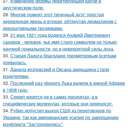
27.
Изменение формы левитирующей капли в
акустическом поле.
28.
Многие помнят этот типичный дуэт: простая
деревянная дверь и вторая, обтянутая дерматином с
декоративными гвоздиками.
29.
21 мая 1921 года родился Андрей Дмитриевич
сахаров - человек, чье имя стало символом не только
научной гениальности, но и невероятной силы духа.
30.
Старая Ладога благодаря трехметровым осетрам
появилась.
31.
Данила козловский и Оксана акиньшина стали
родителями.
32.
Последний раз чёрного Льва видели в южной Африке
в 1908 году.
33.
Секрет кроется не в самих продуктах, а в
специфических молекулах, которые они переносят.
34.
Рубио допустил выход США из переговоров по
Украине, так как американские усилия по завершению
конфликта "Застопорились".