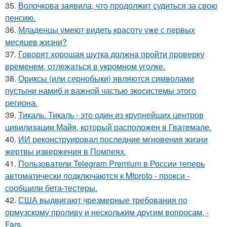
35.
Волочкова заявила, что продолжит судиться за свою
пенсию.
36.
Младенцы умеют видеть красоту уже с первых
месяцев жизни?
37.
Говорят хорошая шутка должна пройти проверку
временем, отлежаться в укромном уголке.
38.
Ориксы (или сернобыки) являются символами
пустыни намиб и важной частью экосистемы этого
региона.
39.
Тикаль. Тикаль - это один из крупнейших центров
цивилизации Майя, который расположен в Гватемале.
40.
ИИ реконструировал последние мгновения жизни
жертвы извержения в Помпеях.
41.
Пользователи Telegram Premium в России теперь
автоматически подключаются к Mtproto - прокси -
сообщили бета-тестеры.
42.
США выдвигают чрезмерные требования по
ормузскому проливу и нескольким другим вопросам, -
Fars.