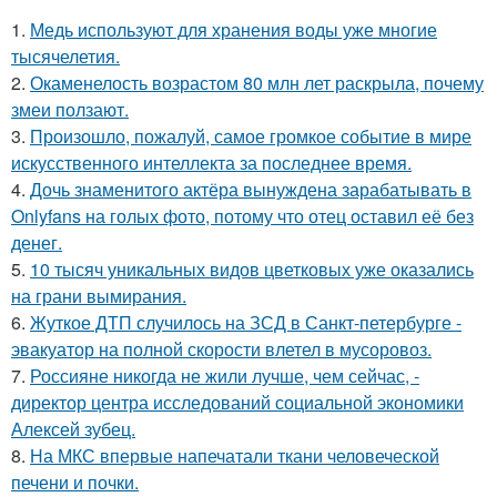
1.
Медь используют для хранения воды уже многие
тысячелетия.
2.
Окаменелость возрастом 80 млн лет раскрыла, почему
змеи ползают.
3.
Произошло, пожалуй, самое громкое событие в мире
искусственного интеллекта за последнее время.
4.
Дочь знаменитого актёра вынуждена зарабатывать в
Onlyfans на голых фото, потому что отец оставил её без
денег.
5.
10 тысяч уникальных видов цветковых уже оказались
на грани вымирания.
6.
Жуткое ДТП случилось на ЗСД в Санкт-петербурге -
эвакуатор на полной скорости влетел в мусоровоз.
7.
Россияне никогда не жили лучше, чем сейчас, -
директор центра исследований социальной экономики
Алексей зубец.
8.
На МКС впервые напечатали ткани человеческой
печени и почки.