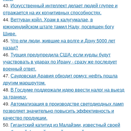
43.
Искусственный интеллект делает людей глупее и
отражается на их когнитивных способностях.
44.
Веттуван койл. Храм в калугумалае, в
южноиндийском штате тамил Наду, посвящен богу
Шиве.
45.
Что ели люди, жившие на волге и Дону 5000 лет
назад?
46.
Турция предупредила США: если курды будут
участвовать в ударах по Ирану - сразу же последует
военный ответ.
47.
Саудовская Аравия обходит ормуз: нефть пошла
другим маршрутом.
48.
В Госдуме поддержали идею ввести налог на выезд
за границу.
49.
Автоматизация в производстве светодиодных ламп
позволяет значительно повысить эффективность и
качество продукции.
50.
Гигантский катитид из Малайзии, известный своей