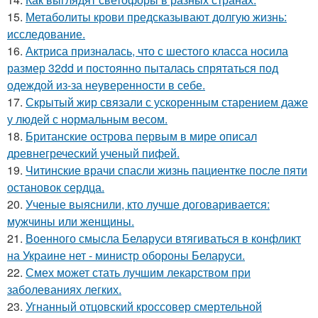
15.
Метаболиты крови предсказывают долгую жизнь:
исследование.
16.
Актриса призналась, что с шестого класса носила
размер 32dd и постоянно пыталась спрятаться под
одеждой из-за неуверенности в себе.
17.
Скрытый жир связали с ускоренным старением даже
у людей с нормальным весом.
18.
Британские острова первым в мире описал
древнегреческий ученый пифей.
19.
Читинские врачи спасли жизнь пациентке после пяти
остановок сердца.
20.
Ученые выяснили, кто лучше договаривается:
мужчины или женщины.
21.
Военного смысла Беларуси втягиваться в конфликт
на Украине нет - министр обороны Беларуси.
22.
Смех может стать лучшим лекарством при
заболеваниях легких.
23.
Угнанный отцовский кроссовер смертельной