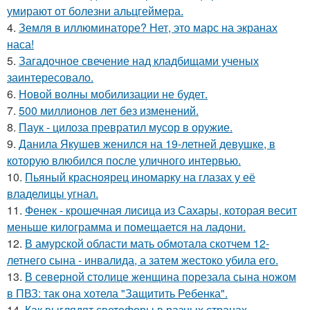
умирают от болезни альцгеймера.
4.
Земля в иллюминаторе? Нет, это марс на экранах
наса!
5.
Загадочное свечение над кладбищами ученых
заинтересовало.
6.
Новой волны мобилизации не будет.
7.
500 миллионов лет без изменений.
8.
Паук - цилоза превратил мусор в оружие.
9.
Данила Якушев женился на 19-летней девушке, в
которую влюбился после уличного интервью.
10.
Пьяный красноярец иномарку на глазах у её
владелицы угнал.
11.
Фенек - крошечная лисица из Сахары, которая весит
меньше килограмма и помещается на ладони.
12.
В амурской области мать обмотала скотчем 12-
летнего сына - инвалида, а затем жестоко убила его.
13.
В северной столице женщина порезала сына ножом
в ПВЗ: так она хотела "Защитить Ребенка".
14.
Как выглядят светофоры в разных странах.