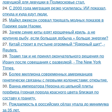
ловушкой для девушки в Подмосковье стал.
24.
С 2000 года миграция резко усилилась: ИИ показал,
откуда и куда едут люди.
25.
Майкл джексон сорвал тридцать модных показов в
Париже ради Наоми.
26.
Зачем синие киты едят крошечный криль, а не
крупную рыбу, если большая добыча = больше энергии?
27.
Китай строит в пустыне огромный "Ядерный щит", -
Reuters.
28.
Трамп так и не принял окончательного решения по
Ирану после совещания с разведкой, - The New York
Times.
29.
Более миллиона современных американцев
генетически связаны с первыми колонистами: открытие.
30.
Ванна императора Нерона из цельной плиты
порфира (горная порода красного цвета близкая по
составу к граниту.
31.
Рождаемость в роcсийских cёлах упала до минимума
за 35 лет.