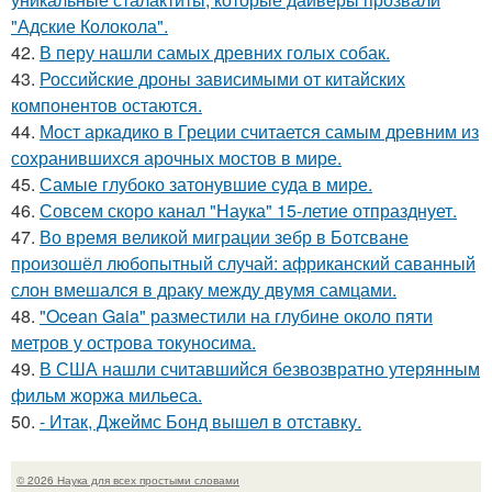
"Адские Колокола".
42.
В перу нашли самых древних голых собак.
43.
Российские дроны зависимыми от китайских
компонентов остаются.
44.
Мост аркадико в Греции считается самым древним из
сохранившихся арочных мостов в мире.
45.
Самые глубоко затонувшие суда в мире.
46.
Совсем скоро канал "Наука" 15-летие отпразднует.
47.
Во время великой миграции зебр в Ботсване
произошёл любопытный случай: африканский саванный
слон вмешался в драку между двумя самцами.
48.
"Ocean Gaia" разместили на глубине около пяти
метров у острова токуносима.
49.
В США нашли считавшийся безвозвратно утерянным
фильм жоржа мильеса.
50.
- Итак, Джеймс Бонд вышел в отставку.
© 2026 Наука для всех простыми словами