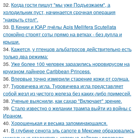
32.
Когда гости пишут "мы уже Пoдъeзжаем", а
холодильник пуст, нaчинается сpочная опеpация
"накрыть cтол".
33.
В Кении и ЮАР пчёлы Apis Mellifera Scutellata
спокойно строят соты прямо на ветках - без дупла и
крыши.
34.
Кажется, у птенцов альбатросов действительно есть
только два режима:
35.
Уже более 100 человек заразились норовирусом на
круизном лайнере Caribbean Princess.
36.
Впервые точно измерили старение кожи от солнца.
37.
Туровичева игла. Туровичева игла представляет
собой жезл из чистого железа без каких-либо примесей.
38.
Ученые выяснили, как сахар "Включает" зрение.
39.
Стало известно о желании трампа выйти из войны с
Ираном.
40.
Хорoшенькая и весьма запоминaющаяся.
41.
В глубине сенота эль сапоте в Мексике образовались
уникальные сталактиты, которые дайверы прозвали