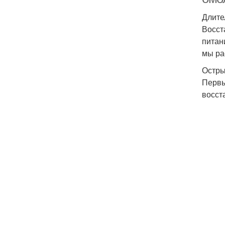
Длите
Восст
питан
мы ра
Остры
Первы
восст