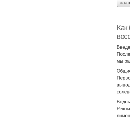
читат
Как
вос
Введ
После
мы ра
Общие
Перво
вывод
солев
Водны
Реком
лимон