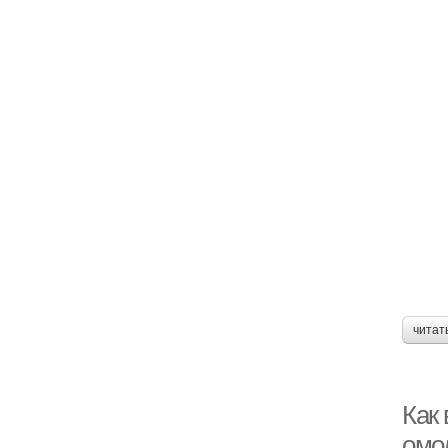
читат
Как 
омо