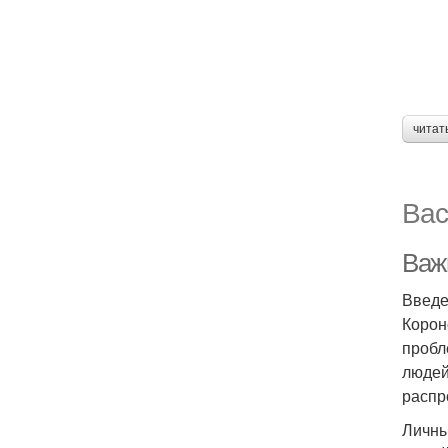
читат
Вас
Важ
Введ
Корон
пробл
людей
распр
Личны