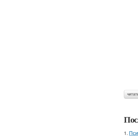
читат
Пос
1.
Пси