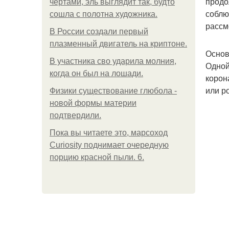
продо
чертами, эль выглядит так, будто
соблю
сошла с полотна художника.
рассм
В России создали первый
плазменный двигатель на криптоне.
Основ
В участника сво ударила молния,
Одной
когда он был на лошади.
корон
или р
Физики существование глюбола -
новой формы материи
подтвердили.
Пока вы читаете это, марсоход
Curiosity поднимает очередную
порцию красной пыли. 6.