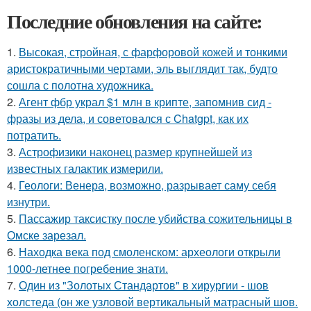
Последние обновления на сайте:
1.
Высокая, стройная, с фарфоровой кожей и тонкими
аристократичными чертами, эль выглядит так, будто
сошла с полотна художника.
2.
Агент фбр украл $1 млн в крипте, запомнив сид -
фразы из дела, и советовался с Chatgpt, как их
потратить.
3.
Астрофизики наконец размер крупнейшей из
известных галактик измерили.
4.
Геологи: Венера, возможно, разрывает саму себя
изнутри.
5.
Пассажир таксистку после убийства сожительницы в
Омске зарезал.
6.
Находка века под смоленском: археологи открыли
1000-летнее погребение знати.
7.
Один из "Золотых Стандартов" в хирургии - шов
холстеда (он же узловой вертикальный матрасный шов.