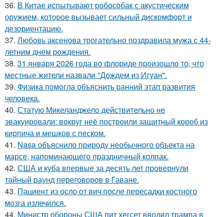
36.
В Китае испытывают робособак с акустическим
оружием, которое вызывает сильный дискомфорт и
дезориентацию.
37.
Любовь аксенова трогательно поздравила мужа с 44-
летним днем рождения.
38.
31 января 2026 года во флориде произошло то, что
местные жители назвали "Дождем из Игуан".
39.
Физика помогла объяснить ранний этап развития
человека.
40.
Статую Микеланджело действительно не
эвакуировали: вокруг неё построили защитный короб из
кирпича и мешков с песком.
41.
Nasa объяснило природу необычного объекта на
марсе, напоминающего праздничный колпак.
42.
США и куба впервые за десять лет провернули
тайный раунд переговоров в Гаване.
43.
Пациент из осло от вич после пересадки костного
мозга излечился.
44.
Министр обороны США пит хегсет вводил трампа в