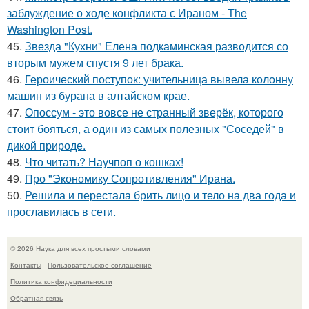
заблуждение о ходе конфликта с Ираном - The
Washington Post.
45.
Звезда "Кухни" Елена подкаминская разводится со
вторым мужем спустя 9 лет брака.
46.
Героический поступок: учительница вывела колонну
машин из бурана в алтайском крае.
47.
Опоссум - это вовсе не странный зверёк, которого
стоит бояться, а один из самых полезных "Соседей" в
дикой природе.
48.
Что читать? Научпоп о кошках!
49.
Про "Экономику Сопротивления" Ирана.
50.
Решила и перестала брить лицо и тело на два года и
прославилась в сети.
© 2026 Наука для всех простыми словами
Контакты
Пользовательское соглашение
Политика конфидециальности
Обратная связь