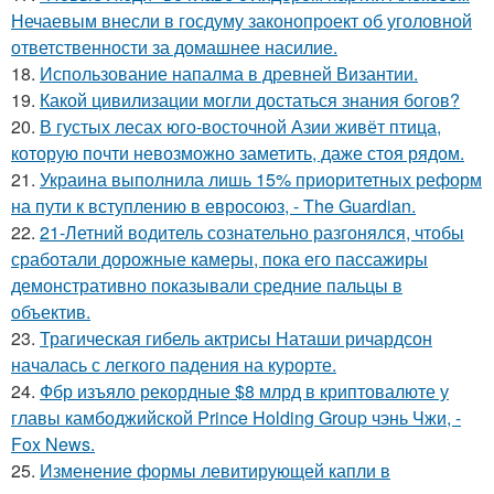
Нечаевым внесли в госдуму законопроект об уголовной
ответственности за домашнее насилие.
18.
Использование напалма в древней Византии.
19.
Какой цивилизации могли достаться знания богов?
20.
В густых лесах юго-восточной Азии живёт птица,
которую почти невозможно заметить, даже стоя рядом.
21.
Украина выполнила лишь 15% приоритетных реформ
на пути к вступлению в евросоюз, - The Guardian.
22.
21-Летний водитель сознательно разгонялся, чтобы
сработали дорожные камеры, пока его пассажиры
демонстративно показывали средние пальцы в
объектив.
23.
Трагическая гибель актрисы Наташи ричардсон
началась с легкого падения на курорте.
24.
Фбр изъяло рекордные $8 млрд в криптовалюте у
главы камбоджийской Prince Holding Group чэнь Чжи, -
Fox News.
25.
Изменение формы левитирующей капли в