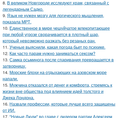
8.
В великом Новгороде исследуют храм, связанный с
легендарным Садко.
9.
Язык не нужен мозгу для логического мышления,
показала МРТ.
10.
Единственное в мире чешуйчатое млекопитающее
при любой угрозе сворачивается в плотный шар,
который невозможно разжать без резаных ран.
11.
Ученые выяснили, какая погода бьет по психике.
12.
Как часто парам нужно заниматься сексом?
13.
Самка осьминога после спаривания превращается в
затворницу.
14.
Морские блохи на отдыхающих на азовском море
напали.
15.
Мужчина отказался от денег и комфорта, стремясь к
жизни вне общества под влиянием идей толстого и
Джека Лондона.
16.
Назвали профессии, которые лучше всего защищены
от ИИ.
17.
"Новые Люди" во главе с лидером партии Алексеем