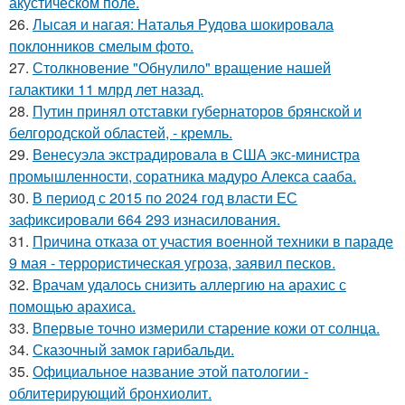
акустическом поле.
26.
Лысая и нагая: Наталья Рудова шокировала
поклонников смелым фото.
27.
Столкновение "Обнулило" вращение нашей
галактики 11 млрд лет назад.
28.
Путин принял отставки губернаторов брянской и
белгородской областей, - кремль.
29.
Венесуэла экстрадировала в США экс-министра
промышленности, соратника мадуро Алекса сааба.
30.
В период с 2015 по 2024 год власти ЕС
зафиксировали 664 293 изнасилования.
31.
Причина отказа от участия военной техники в параде
9 мая - террористическая угроза, заявил песков.
32.
Врачам удалось снизить аллергию на арахис с
помощью арахиса.
33.
Впервые точно измерили старение кожи от солнца.
34.
Сказочный замок гарибальди.
35.
Официальное название этой патологии -
облитерирующий бронхиолит.