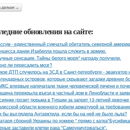
ь дальше →
ледние обновления на сайте:
ссум - единственный сумчатый обитатель северной америк
нцесса дании Изабелла пошла служить в армию.
учные сенсации. Тайны белого моря" награду получили.
но ли пересадить мозг?
кое ДТП случилось на ЗСД в Санкт-петербурге - эвакуатор 
егендарных островов, которые скрывают загадки древних бо
МКС впервые напечатали ткани человеческой печени и почк
щина перекрыла въезд в частный дом в Ленобласти и заяви
сиянке грозит тюрьма в Турции за запрет 13-летней девочке
одесской области военного избили арматурой за требовани
к бы выглядела Антарктида, если бы на ней не было льда?
атаря сборной Украины по хоккею " прямо с катка"Бусифиц
еные заставили клетки рака "Самоуничтожаться".