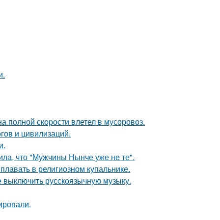
и.
на полной скорости влетел в мусоровоз.
гов и цивилизаций.
и.
ла, что "Мужчины Нынче уже не те".
 плавать в религиозном купальнике.
е выключить русскоязычную музыку.
ировали.