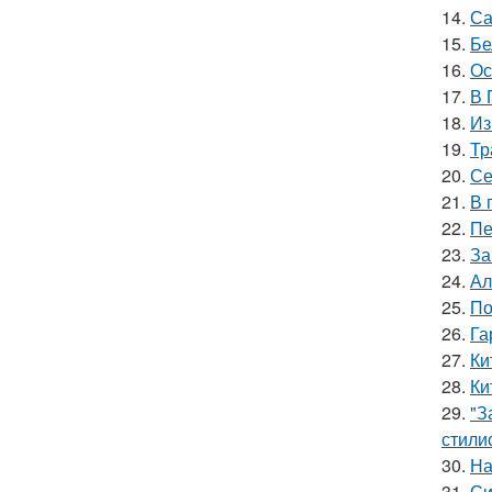
14.
Са
15.
Бе
16.
Ос
17.
В 
18.
Из
19.
Тр
20.
Се
21.
В 
22.
Пе
23.
За
24.
Ал
25.
По
26.
Га
27.
Ки
28.
Ки
29.
"З
стили
30.
На
31.
Си