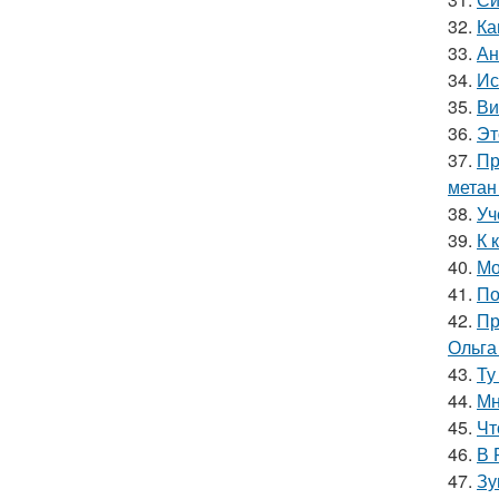
32.
Ка
33.
Ан
34.
Ис
35.
Ви
36.
Эт
37.
Пр
метан
38.
Уч
39.
К 
40.
Мо
41.
По
42.
Пр
Ольга
43.
Ту
44.
Мн
45.
Чт
46.
В 
47.
Зу