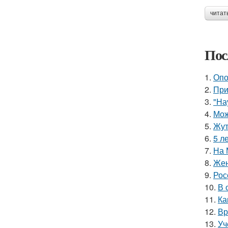
читат
Пос
1.
Опо
2.
При
3.
"На
4.
Мож
5.
Жут
6.
5 л
7.
На 
8.
Жен
9.
Рос
10.
В 
11.
Ка
12.
Вр
13.
Уч