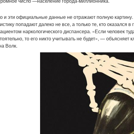
громное число —население города-миллионника.
о и эти официальные данные не отражают полную картину. У
тистику попадают далеко не все, а только те, кто оказался
пациентом наркологического диспансера. «Если человек туд
тоятельно, то его никто учитывать не будет», — объясняет к
на Волк.