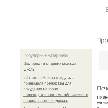
Про
Популярные материалы
Экстернат в старших классах
школы
33-Летняя Алиша макдугалл
принимала препараты для
Поч
похудения на фоне
полиэндокринного метаболического
По ин
овариального синдрома.
согла