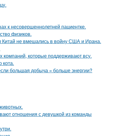
цу.
вах к несовершеннолетней пациентке.
ство физиков.
 и Китай не вмешались в войну США и Ирана.
.
их компаний, которые поддерживают всу.
 кота.
 если большая добыча = больше энергии?
животных.
ывают отношения с девушкой из команды
утри.
ения.