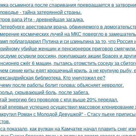
мка осьминога после спаривания превращается в затворни
ловодье - тайна затерянной страны.
тров рапа Ити - древнейшая загадка.
Петербурге арестовали врача, обвиняемого в домогательст
мерение космических лучей на МКС повергло в замешатель
амп поблагодарил Путина и си цзиньпина за то, что Россия
рийному убийце женщин и пенсионерок приговор смягчили
госдуме осудили россиян, покупающих акции Spacex и друг
нсионер сжёг 6 машин, пытаясь отомстить соседу за сбитого
чем синие киты едят крошечный криль, а не крупную рыбу,
ександрийская библиотека. Кто уничтожил ее?
чему после работы болит голова: объясняет невролог.
рольд, скрывающий боль, после забега.
тай энергию без проводов с кпд выше 20% передал.
тай впервые успешно осуществил массовое клонирование 
акрутил Роман с Молодой Девушкой" - Стасу пьехе припис
стов.
са показало, как вулкан на Камчатке начал плавить снег изн
дни Суини бросила трусы в толпу во время своего выступл