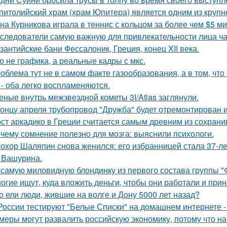
питолийский храм (храм Юпитера) является одним из крупн
на Курникова играла в теннис с кольцом за более чем $5 ми
следователи самую важную для привлекательности лица ча
зантийские бани Фессалоник, Греция, конец XII века.
о не графика, а реальные кадры с мкс.
облема тут не в самом факте газообразования, а в том, что
 - оба легко воспламеняются.
еные внутрь межзвездной кометы 3I/Atlas заглянули.
концу апреля трубопровод "Дружба" будет отремонтирован и 
ст аркадико в Греции считается самым древним из сохрани
чему сомнение полезно для мозга: выяснили психологи.
охор Шаляпин снова женился: его избранницей стала 37-л
 Вашурина.
 самую миловидную блондинку из первого состава группы 
огие ищут, куда вложить деньги, чтобы они работали и при
о ели люди, жившие на волге и Дону 5000 лет назад?
России тестируют "Белые Списки" на домашнем интернете -
меры могут развалить российскую экономику, потому что на