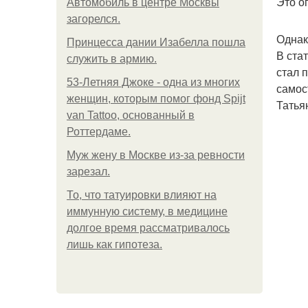
Это о
Автомобиль в центре Москвы
загорелся.
Однак
Принцесса дании Изабелла пошла
В ста
служить в армию.
стал 
53-Летняя Джоке - одна из многих
самос
женщин, которым помог фонд Spijt
Татья
van Tattoo, основанный в
Роттердаме.
Mуж жену в Москве из-за ревности
зарезал.
То, что татуировки влияют на
иммунную систему, в медицине
долгое время рассматривалось
лишь как гипотеза.