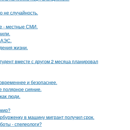
о не случайность.
е - местные СМИ.
вили.
 АЭС.
дения жизни.
студент вместе с другом 2 месяца планировал
овременнее и безопаснее.
е полярное сияние.
как люди.
 мир?
ербурженку в машину мигрант получил срок.
боты - спелеологи?