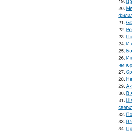
19.
Вр
20.
Мя
филиа
21.
Gl
22.
Ро
23.
По
24.
Из
25.
Бо
26.
Ин
импор
27.
Sp
28.
Не
29.
Ак
30.
В 
31.
Ша
сверх
32.
По
33.
Вз
34.
Пр