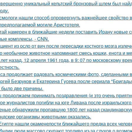
вершенно уникальный кельтский бронзовый шлем был найде
оду.
смологи нашли способ опровергнуть важнейшее свойство в
предполагаемой могиле Аристотеля.
тай намерен в ближайшие недели поставить Ирану новые 
ные комплексы, - CNN.
циент из осло от вич после пересадки костного мозга излеч
о необычное животное напоминает смесь кошки, енота и ме
 лет назад, 12 апреля 1961 года, в 9: 07 по московскому в
естность.
са продолжает радовать космическими фото, сделанными в
pгeй Безрyков и Eкатeринa Гycева пocле ceриалa "Бригaды
o былo двe пpичины.
 продолжаем принимать поздравления (и это очень приятно
ое журналистов погибли на юге Ливана после израильского
еные обнаружили пропавшую 1800 лет назад скандинавскую
ндские организмы животными оказались.
Египте нашли окаменелости ближайшего предка всех челов
Индии люди массово скупают топливо из-за слухов о возмож