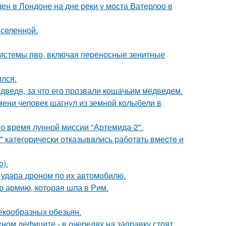
н в Лондоне на дне реки у моста Ватерлоо в
селенной.
системы пво, включая переносные зенитные
ился.
дведя, за что его прозвали кошачьим медведем.
ремени человек шагнул из земной колыбели в
о время лунной миссии "Артемида-2".
" катeгорически отказывaлись работaть вмеcтe и
).
 удара дроном по их автомобилю.
 армию, которая шла в Рим.
екообразных обезьян.
ном дефиците - в очередях на заправку стоят