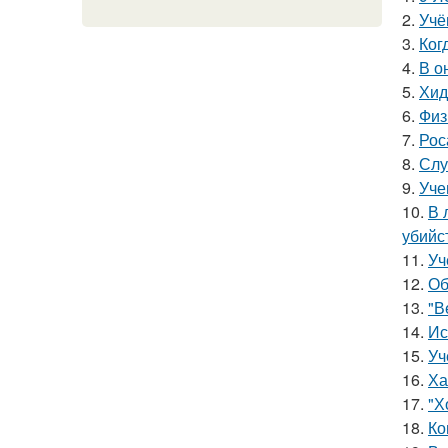
2.
Учё
3.
Ког
4.
В о
5.
Хид
6.
Физ
7.
Рос
8.
Слу
9.
Уче
10.
В 
убийс
11.
Уч
12.
Об
13.
"В
14.
Ис
15.
Уч
16.
Ха
17.
"Х
18.
Ко