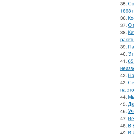
35.
Со
1868 г
36.
Ко
37.
О 
38.
Ки
ракет
39.
Па
40.
Эт
41.
65
неизв
42.
На
43.
Се
на эт
44.
Мы
45.
Дв
46.
Уч
47.
Ве
48.
В 
49.
В 