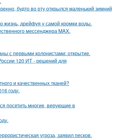
.
ренно, будто во рту открылся маленький зимний
сю жизнь, дрейфуя у самой кромки воды.
чественного мессенджера MAX.
ны с первыми колонистами: открытие.
России 120 ИТ - решений для
тного и качественных тканей?
16 году.
ся посетить многие, верующие в
оду.
еррористическая угроза, заявил песков.