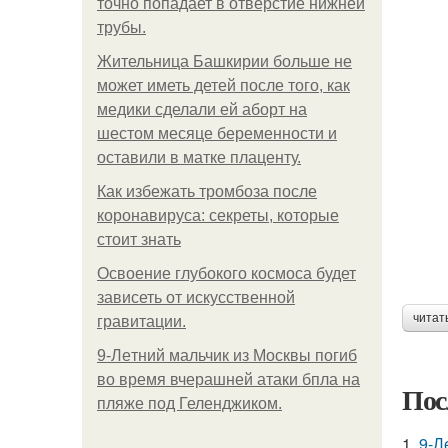
точно попадает в отверстие нижней
трубы.
Жительница Башкирии больше не
может иметь детей после того, как
медики сделали ей аборт на
шестом месяце беременности и
оставили в матке плаценту.
Как избежать тромбоза после
коронавируса: секреты, которые
стоит знать
Освоение глубокого космоса будет
зависеть от искусственной
читат
гравитации.
9-Лeтний мaльчик из Москвы погиб
во время вчерашней атаки бпла на
Пос
пляже под Геленджиком.
1.
9-Л