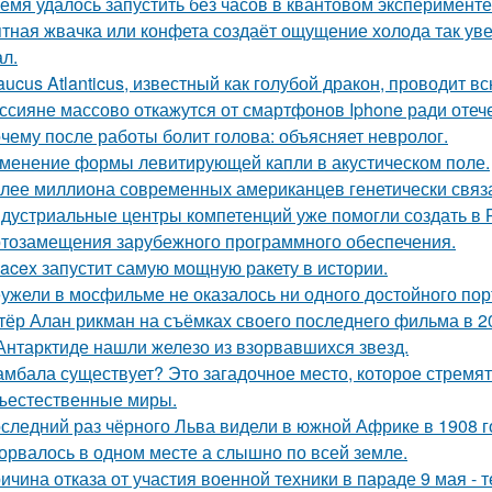
емя удалось запустить без часов в квантовом эксперименте
тная жвачка или конфета создаёт ощущение холода так уве
л.
aucus Atlanticus, известный как голубой дракон, проводит в
ссияне массово откажутся от смартфонов Iphone ради оте
чему после работы болит голова: объясняет невролог.
менение формы левитирующей капли в акустическом поле.
лее миллиона современных американцев генетически связа
дустриальные центры компетенций уже помогли создать в 
тозамещения зарубежного программного обеспечения.
acex запустит самую мощную ракету в истории.
ужели в мосфильме не оказалось ни одного достойного пор
тёр Алан рикман на съёмках своего последнего фильма в 20
Антарктиде нашли железо из взорвавшихся звезд.
мбала существует? Это загадочное место, которое стремят
ъестественные миры.
следний раз чёрного Льва видели в южной Африке в 1908 г
орвалось в одном месте а слышно по всей земле.
ичина отказа от участия военной техники в параде 9 мая - т