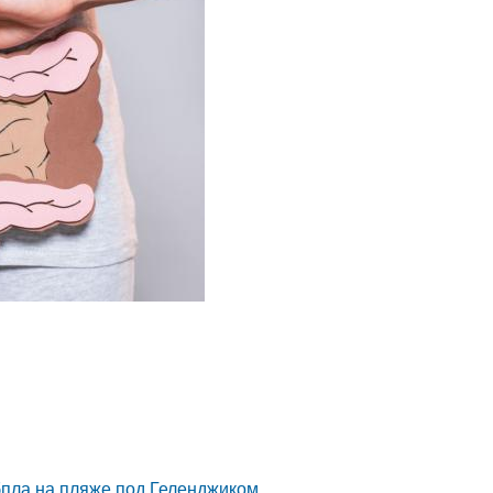
бпла на пляже под Геленджиком.