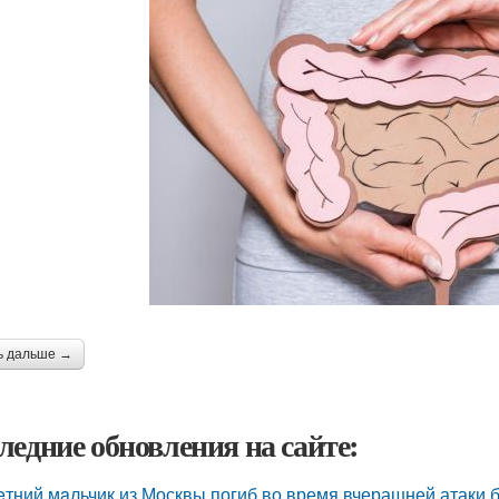
ь дальше →
ледние обновления на сайте:
eтний мaльчик из Москвы погиб во время вчерашней атаки 