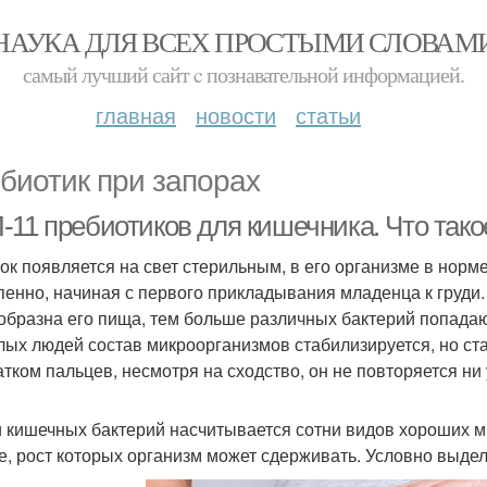
НАУКА ДЛЯ ВСЕХ ПРОСТЫМИ СЛОВАМ
самый лучший сайт c познавательной информацией.
главная
новости
статьи
биотик при запорах
-11 пребиотиков для кишечника. Что тако
ок появляется на свет стерильным, в его организме в норме
пенно, начиная с первого прикладывания младенца к груди.
образна его пища, тем больше различных бактерий попадаю
лых людей состав микроорганизмов стабилизируется, но ст
атком пальцев, несмотря на сходство, он не повторяется ни 
 кишечных бактерий насчитывается сотни видов хороших ми
е, рост которых организм может сдерживать. Условно выдел