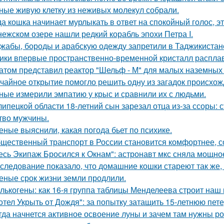
ные живую клетку из неживых молекул собрали.
да кошка начинает мурлыкать в ответ на спокойный голос, эт
нежском озере нашли редкий корабль эпохи Петра I.
жабы, бороды и арабскую одежду запретили в Таджикистан
ики впервые пространственно-временной кристалл распла
атом представил реактор "Шельф - М" для малых наземных
чайное открытие помогло решить одну из загадок происхож
ные измерили эмпатию у крыс и сравнили их с людьми.
липецкой области 18-летний сын зарезал отца из-за ссоры: 
тво мужчины.
еные выяснили, какая погода бьет по психике.
щественный транспорт в России становится комфортнее, с
есь Экипаж Бросился к Окнам": астронавт мкс сняла мощно
следование показало, что домашние кошки стареют так же, 
еные срок жизни земли продлили.
лькогены: как 16-я группа таблицы Менделеева строит наш
отел Укрыть от Дождя": за попытку затащить 15-летнюю пет
гда начнется активное освоение луны и зачем там нужны ро