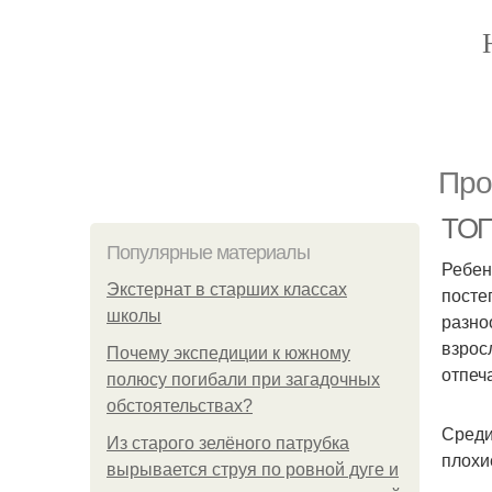
Про
ТОП
Популярные материалы
Ребен
Экстернат в старших классах
посте
школы
разно
взрос
Почему экспедиции к южному
отпеч
полюсу погибали при загадочных
обстоятельствах?
Среди
Из старого зелёного патрубка
плохи
вырывается струя по ровной дуге и